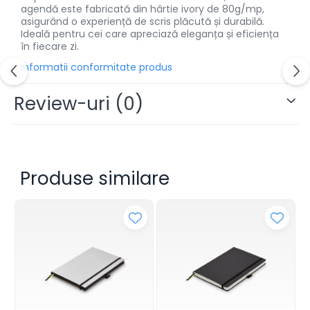
agendă este fabricată din hârtie ivory de 80g/mp,
Alonje
asigurând o experiență de scris plăcută și durabilă.
Clipboard-uri
Ideală pentru cei care apreciază eleganța și eficiența
în fiecare zi.
Accesorii pentru Arhivare
Informatii conformitate produs
Caiete Mecanice
Articole Ambalare
Review-uri
(0)
Elastice bani
Ecusoane
Intercalatoare
Magneți
Produse similare
Sfoară
Mape
Rechizite Școlare
Ghiozdane / Genți
Penare
Instrumente de Scris și Desen
Accesorii pentru Pictură
Caiete