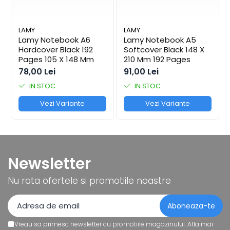
Coperți Caiete / Cărți
Cretă/Burete/Table Școlare
LAMY
LAMY
Plastilină
Lamy Notebook A6
Lamy Notebook A5
Hardcover Black 192
Softcover Black 148 X
Socotitori / Bețigașe
Pages 105 X 148 Mm
210 Mm 192 Pages
Articole Creative și Craft
78,00 Lei
91,00 Lei
Carioci
IN STOC
IN STOC
Creioane Colorate
Vezi Variante
Vezi Variante
Instrumente Geometrie
Lipici
Tehnica de birou
Laminatoare
Newsletter
Folii Laminare
Distrugătoare Documente
Nu rata ofertele si promotiile noastre
Ghilotine / Trimmere
Aparate de Îndosariat și Accesorii
Calculatoare de Birou
Vreau sa primesc newsletter cu promotiile magazinului. Afla mai