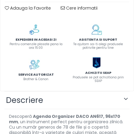
Instrumente de scris
Adauga la Favorite
Cere informatii
Pixuri
Stilouri
Rollere
Creioane Grafice
EXPEDIERE IN ACEEASI ZI
ASISTENTA SI SUPORT
Pentru comenzile plasate pana la
Te ajutam sa-ti alegi produsele
Markere / Textmarkere
ora 15:00
potrivite pentru tine
Rezerve Pixuri / Cerneală
Radiere
Corectoare
ACHIZITII SEAP
SERVICE AUTORIZAT
Creioane Mecanice / Mine
Produsele se pot achizitiona prin
Brother & Canon
SEAP
Linere
Penițe
Descriere
Organizare și Arhivare
Bibliorafturi
Descoperă
Agenda Organizer DACO AN617, 96x170
Dosare
mm
, un instrument perfect pentru organizarea zilnică.
Folii Protecție
Cu un număr generos de 78 de file și o copertă
disponibilă într-o varietate de culori mixte, această
Cutii Arhivare