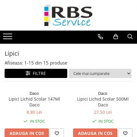
Magazin Online
Echipamente de printare
Imprimante
Format mare - plotter
Lipici
Imprimante Laser
Afiseaza:
1-
15
din
15
produse
Imprimante LED
FILTRE
Imprimante termice portabile
Multifunctionale
Multifunctionale cu cerneala
Daco
Daco
Lipici Lichid Scolar 147Ml
Lipici Lichid Scolar 500Ml
Multifunctionale Laser
Daco
Daco
Multifunctionale LED
8,80 Lei
27,50 Lei
Scanere
IN STOC
IN STOC
Scanere de birou
Scanere portabile
ADAUGA IN COS
ADAUGA IN COS