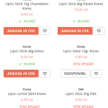
Aparate de etichetat si imprimante
Lipici Stick 15g Chameleon
Lipici Stick 40g Pastel Kores
etichete
Kores
10,45 Lei
6,00 Lei
Cititoare coduri de bare
IN STOC
IN STOC
Papetărie / Birotică
Accesorii pentru birou
ADAUGA IN COS
ADAUGA IN COS
Elastice / Buretiere / Lupe
Tuș Ștampile / Tușiere / Indigo
Kores
Kores
Adezivi
Lipici Stick 40g Kores
Lipici Solid 15gr Kores
Benzi Adezive / Dispensere
9,35 Lei
5,00 Lei
Rigle
IN STOC
STOC EPUIZAT
Suport Accesorii Birou
Coșuri de Birou
ADAUGA IN COS
INDISPONIBIL
Suporturi Documente
Ace / Pioneze
Kores
Deli
Agrafe / Clipsuri
Lipici Lichid 30ml Kores
Lipici Stick 20g Deli
Capsatoare / Decapsatoare
5,00 Lei
3,50 Lei
Capse
STOC EPUIZAT
STOC EPUIZAT