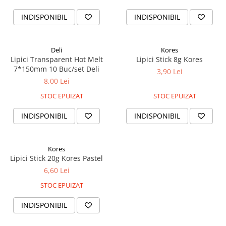
Cuttere
INDISPONIBIL
INDISPONIBIL
Foarfece
Perforatoare
Hârtie / Produse din hârtie
Deli
Kores
Lipici Transparent Hot Melt
Lipici Stick 8g Kores
Agende
7*150mm 10 Buc/set Deli
3,90 Lei
Bloc Notes
8,00 Lei
Carton Color
STOC EPUIZAT
STOC EPUIZAT
Cuburi din Hârtie / Notițe Adezive
Etichete Autocolante
INDISPONIBIL
INDISPONIBIL
Hârtie
Hârtie Color
Kores
Hârtie Foto
Lipici Stick 20g Kores Pastel
Notes Adeziv
6,60 Lei
Plicuri
STOC EPUIZAT
Registre / Repertoare
INDISPONIBIL
Role Casă de Marcat
Role Hârtie Plotter