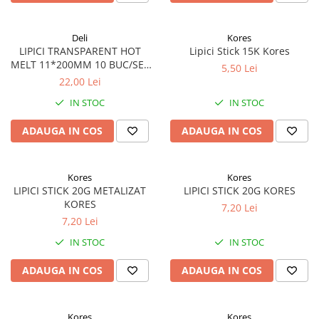
Scanere format mare
Consumabile
Deli
Kores
Consumabile echipamente
LIPICI TRANSPARENT HOT
Lipici Stick 15K Kores
MELT 11*200MM 10 BUC/SET
Cartușe
5,50 Lei
DELI
22,00 Lei
Flacoane Cerneală
IN STOC
IN STOC
Cilindrii / Drum Unit
Unitate Transfer / Belt Unit
ADAUGA IN COS
ADAUGA IN COS
Containere reziduale
Consumabile echipamente de
etichetat
Kores
Kores
LIPICI STICK 20G METALIZAT
LIPICI STICK 20G KORES
Benzi Brother P-Touch
KORES
7,20 Lei
Role Brother DK
7,20 Lei
Role Termice și Riboane
IN STOC
IN STOC
Role Brother CZ
ADAUGA IN COS
ADAUGA IN COS
Alte Consumabile
Echipamente de etichetare &
coduri de bare
Kores
Kores