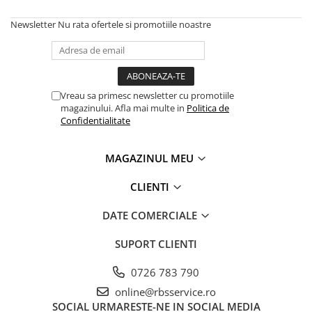
Tipizate
Newsletter
Nu rata ofertele si promotiile noastre
Instrumente de scris
Pixuri
Stilouri
Rollere
Vreau sa primesc newsletter cu promotiile
Creioane Grafice
magazinului. Afla mai multe in
Politica de
Markere / Textmarkere
Confidentialitate
Rezerve Pixuri / Cerneală
Radiere
MAGAZINUL MEU
Corectoare
CLIENTI
Creioane Mecanice / Mine
Linere
DATE COMERCIALE
Penițe
SUPORT CLIENTI
Organizare și Arhivare
Bibliorafturi
0726 783 790
Dosare
online@rbsservice.ro
Folii Protecție
SOCIAL
URMARESTE-NE IN SOCIAL MEDIA