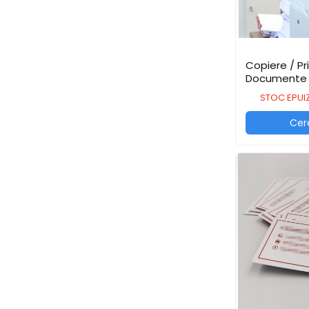
Scanere format mare
Consumabile
Consumabile echipamente
Copiere / Pr
Cartușe
Documente
Flacoane Cerneală
STOC EPUI
Cilindrii / Drum Unit
Unitate Transfer / Belt Unit
Cer
Containere reziduale
Consumabile echipamente de
etichetat
Benzi Brother P-Touch
Role Brother DK
Role Termice și Riboane
Role Brother CZ
Alte Consumabile
Echipamente de etichetare &
coduri de bare