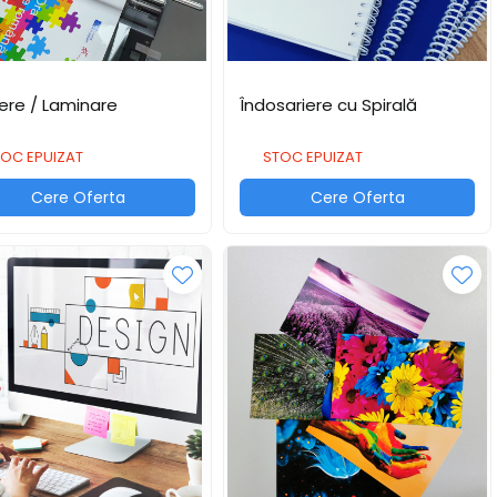
iere / Laminare
Îndosariere cu Spirală
OC EPUIZAT
STOC EPUIZAT
Cere Oferta
Cere Oferta