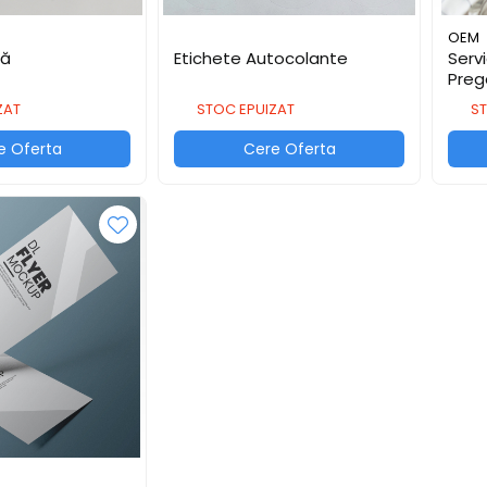
OEM
tă
Etichete Autocolante
Servi
Prega
ZAT
STOC EPUIZAT
ST
e Oferta
Cere Oferta