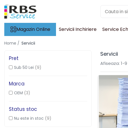
Magazin Online
Magazin Online
Servicii Inchiriere
Service Ec
Echipamente de printare
Imprimante
Home /
Servicii
Format mare - plotter
Servicii
Imprimante Laser
Pret
Imprimante LED
Afiseaza:
1-
9
Sub 50 Lei
(9)
Imprimante termice portabile
Multifunctionale
Marca
Multifunctionale cu cerneala
OEM
(3)
Multifunctionale Laser
Multifunctionale LED
Scanere
Status stoc
Scanere de birou
Nu este in stoc
(9)
Scanere portabile