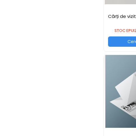
Aparate de etichetat si
imprimante etichete
Cărți de vizi
Cititoare coduri de bare
Papetărie / Birotică
STOC EPUI
Accesorii pentru birou
Cer
Elastice / Buretiere / Lupe
Tuș Ștampile / Tușiere / Indigo
Adezivi
Benzi Adezive / Dispensere
Rigle
Suport Accesorii Birou
Coșuri de Birou
Suporturi Documente
Ace / Pioneze
Agrafe / Clipsuri
Capsatoare / Decapsatoare
Capse