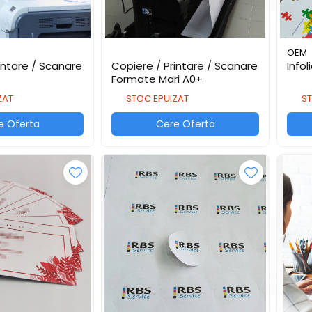
OEM
intare / Scanare
Copiere / Printare / Scanare
Infol
Formate Mari A0+
ZAT
STOC EPUIZAT
ST
e Oferta
Cere Oferta