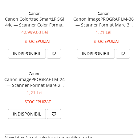
Coperți Caiete / Cărți
Canon
Canon
Cretă/Burete/Table Școlare
Canon Colortrac SmartLF SGi
Canon imagePROGRAF LM-36
Plastilină
44c — Scanner Color Format
— Scanner Format Mare 36
Socotitori / Bețigașe
Mare 44 inch CCD 1200 dpi
inch
42.999,00 Lei
1,21 Lei
Articole Creative și Craft
STOC EPUIZAT
STOC EPUIZAT
Carioci
INDISPONIBIL
INDISPONIBIL
Creioane Colorate
Instrumente Geometrie
Lipici
Canon
Tehnica de birou
Canon imagePROGRAF LM-24
— Scanner Format Mare 24
Laminatoare
inch
1,21 Lei
Folii Laminare
STOC EPUIZAT
Distrugătoare Documente
Ghilotine / Trimmere
INDISPONIBIL
Aparate de Îndosariat și Accesorii
Calculatoare de Birou
Newsletter
Nu rata ofertele si promotiile noastre