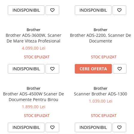
Alonje
INDISPONIBIL
INDISPONIBIL
Clipboard-uri
Accesorii pentru Arhivare
Caiete Mecanice
Brother
Brother
Brother ADS-3600W, Scaner
Brother ADS-2200, Scanner De
Articole Ambalare
De Mare Viteza Profesional
Documente
Elastice bani
4.099,00 Lei
Ecusoane
STOC EPUIZAT
STOC EPUIZAT
Intercalatoare
Magneți
INDISPONIBIL
CERE OFERTA
Sfoară
Mape
Brother
Brother
Rechizite Școlare
Brother ADS-4500W Scaner De
Scanner Brother ADS-1300
Documente Pentru Birou
1.039,00 Lei
Ghiozdane / Genți
1.899,00 Lei
Penare
STOC EPUIZAT
STOC EPUIZAT
Instrumente de Scris și Desen
Accesorii pentru Pictură
INDISPONIBIL
INDISPONIBIL
Caiete