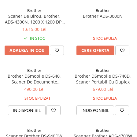
Foarfece
Brother
Brother
Perforatoare
Scaner De Birou, Brother,
Brother ADS-3000N
Hârtie / Produse din hârtie
ADS-4300N, 1200 X 1200 DPI,
A4, 300 X 216 X 191mm, 2.6kg,
1.615,00 Lei
Agende
Duplex, USB 3.0, Lan, Alb
IN STOC
STOC EPUIZAT
Bloc Notes
Carton Color
ADAUGA IN COS
CERE OFERTA
Cuburi din Hârtie / Notițe Adezive
Etichete Autocolante
Brother
Brother
Hârtie
Brother DSmobile DS-640,
Brother DSmobile DS-740D,
Hârtie Color
Scaner De Documente
Scaner Portabil Cu Duplex
Hârtie Foto
Portabil
490,00 Lei
679,00 Lei
Notes Adeziv
STOC EPUIZAT
STOC EPUIZAT
Plicuri
INDISPONIBIL
INDISPONIBIL
Registre / Repertoare
Role Casă de Marcat
Role Hârtie Plotter
Brother
Brother
Tipizate
Scanner Brother DS-940DW
Scanner Brother ADS-4700W