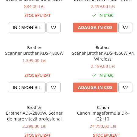
Instrumente de scris
884,00 Lei
2.499,00 Lei
Pixuri
STOC EPUIZAT
IN STOC
Stilouri
INDISPONIBIL
ADAUGA IN COS
Rollere
Creioane Grafice
Markere / Textmarkere
Brother
Brother
Scanner Brother ADS-1800W
Scaner Brother ADS-4550W A4
Rezerve Pixuri / Cerneală
Wireless
1.399,00 Lei
Radiere
2.159,00 Lei
Corectoare
STOC EPUIZAT
IN STOC
Creioane Mecanice / Mine
Linere
INDISPONIBIL
ADAUGA IN COS
Penițe
Organizare și Arhivare
Brother
Canon
Bibliorafturi
Brother ADS-2800W, Scaner
Canon Imageformula DR-
de mare viteză profesional
G2110
Dosare
2.299,00 Lei
24.750,00 Lei
Folii Protecție
STOC EPUIZAT
STOC EPUIZAT
Cutii Arhivare