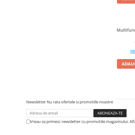
Cuttere
Foarfece
Perforatoare
Hârtie / Produse din hârtie
Multifun
Agende
Bloc Notes
Carton Color
Cuburi din Hârtie / Notițe Adezive
ADAUG
Etichete Autocolante
Hârtie
Hârtie Color
Hârtie Foto
Notes Adeziv
Newsletter
Nu rata ofertele si promotiile noastre
Plicuri
Registre / Repertoare
Vreau sa primesc newsletter cu promotiile magazinului. Af
Role Casă de Marcat
Role Hârtie Plotter