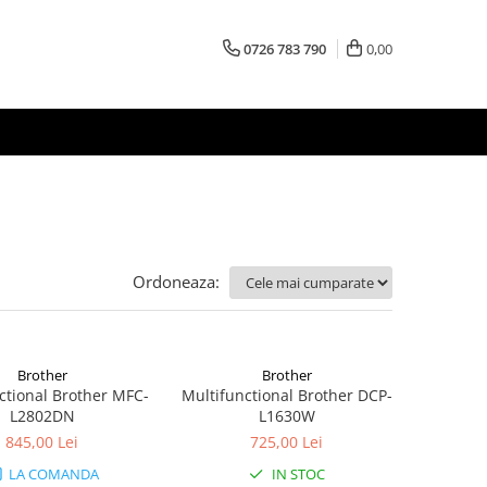
0726 783 790
0,00
Ordoneaza:
Brother
Brother
ctional Brother MFC-
Multifunctional Brother DCP-
L2802DN
L1630W
845,00 Lei
725,00 Lei
LA COMANDA
IN STOC