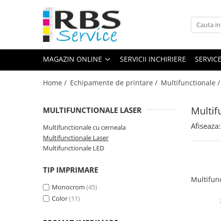
Magazin Online
Echipamente de printare
MAGAZIN ONLINE
SERVICII INCHIRIERE
SERVIC
Imprimante
Format mare - plotter
Home /
Echipamente de printare /
Multifunctionale 
Imprimante Laser
Imprimante LED
Multif
MULTIFUNCTIONALE LASER
Imprimante termice portabile
Afiseaza:
Multifunctionale cu cerneala
Multifunctionale
Multifunctionale Laser
Multifunctionale cu cerneala
Multifunctionale LED
Multifunctionale Laser
TIP IMPRIMARE
Multifunctionale LED
Multifun
Scanere
Monocrom
(45)
Color
(11)
Scanere de birou
Scanere portabile