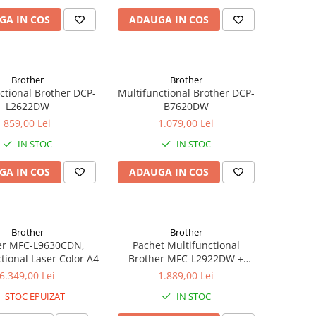
GA IN COS
ADAUGA IN COS
Brother
Brother
ctional Brother DCP-
Multifunctional Brother DCP-
L2622DW
B7620DW
859,00 Lei
1.079,00 Lei
IN STOC
IN STOC
GA IN COS
ADAUGA IN COS
Brother
Brother
er MFC-L9630CDN,
Pachet Multifunctional
tional Laser Color A4
Brother MFC-L2922DW +
Cartus TN-2590XXL 5000
6.349,00 Lei
1.889,00 Lei
Pagini
STOC EPUIZAT
IN STOC