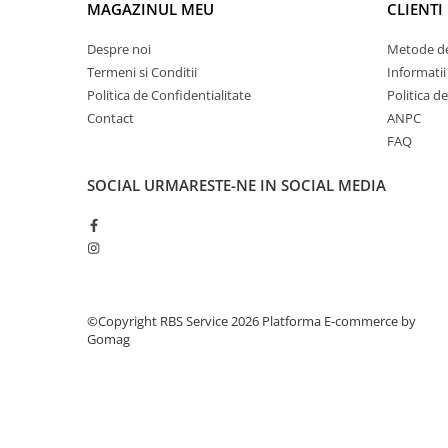
MAGAZINUL MEU
CLIENTI
Tipizate
Instrumente de scris
Despre noi
Metode de
Pixuri
Termeni si Conditii
Informatii
Stilouri
Politica de Confidentialitate
Politica d
Contact
ANPC
Rollere
FAQ
Creioane Grafice
Markere / Textmarkere
SOCIAL
URMARESTE-NE IN SOCIAL MEDIA
Rezerve Pixuri / Cerneală
Radiere
Corectoare
Creioane Mecanice / Mine
Linere
©Copyright RBS Service 2026
Platforma E-commerce by
Penițe
Gomag
Organizare și Arhivare
Bibliorafturi
Dosare
Folii Protecție