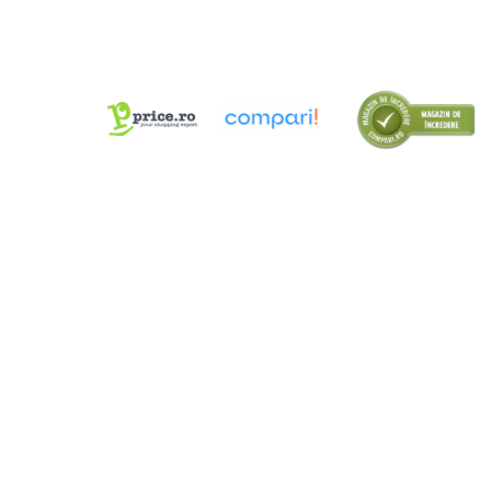
Cutii Arhivare
Alonje
Clipboard-uri
Accesorii pentru Arhivare
Caiete Mecanice
Articole Ambalare
Elastice bani
Ecusoane
Intercalatoare
Magneți
Sfoară
Mape
Rechizite Școlare
Ghiozdane / Genți
Penare
Instrumente de Scris și Desen
Accesorii pentru Pictură