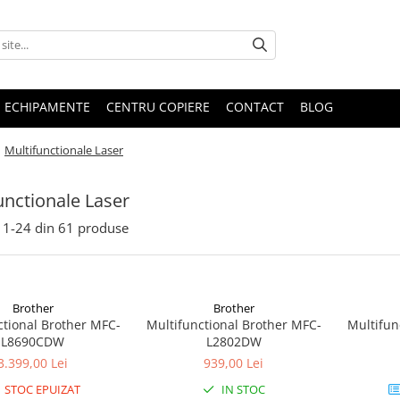
E ECHIPAMENTE
CENTRU COPIERE
CONTACT
BLOG
/
Multifunctionale Laser
unctionale Laser
1-
24
din
61
produse
Brother
Brother
ctional Brother MFC-
Multifunctional Brother MFC-
Multifun
L8690CDW
L2802DW
3.399,00 Lei
939,00 Lei
STOC EPUIZAT
IN STOC