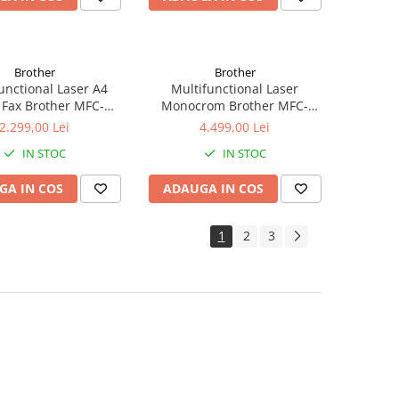
Brother
Brother
unctional Laser A4
Multifunctional Laser
Fax Brother MFC-
Monocrom Brother MFC-
L5710DN
L6900DW, A4, Duplex,
2.299,00 Lei
4.499,00 Lei
Wireless
IN STOC
IN STOC
GA IN COS
ADAUGA IN COS
1
2
3