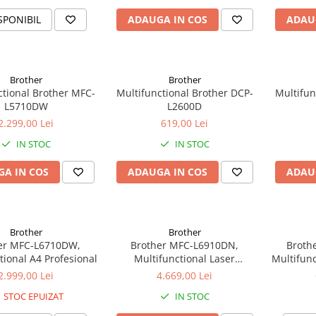
SPONIBIL
ADAUGA IN COS
ADAU
Brother
Brother
ctional Brother MFC-
Multifunctional Brother DCP-
Multifun
L5710DW
L2600D
2.299,00 Lei
619,00 Lei
IN STOC
IN STOC
A IN COS
ADAUGA IN COS
ADAU
Brother
Brother
er MFC-L6710DW,
Brother MFC-L6910DN,
Broth
tional A4 Profesional
Multifunctional Laser
Multifunc
Profesional
2.999,00 Lei
4.669,00 Lei
STOC EPUIZAT
IN STOC