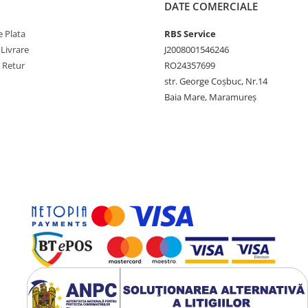
DATE COMERCIALE
 Plata
RBS Service
 Livrare
J2008001546246
e Retur
RO24357699
str. George Coșbuc, Nr.14
Baia Mare, Maramureș