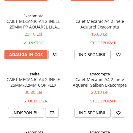
Foarfece
Perforatoare
Exacompta
Hârtie / Produse din hârtie
CAIET MECANIC A4 2 INELE
Caiet Mecanic A4 2 inele
25MM PP AQUAREL LILA
Aquarel Exacompta
Agende
EXACOMPTA
23,10 Lei
16,00 Lei
Bloc Notes
IN STOC
STOC EPUIZAT
Carton Color
Cuburi din Hârtie / Notițe Adezive
ADAUGA IN COS
INDISPONIBIL
Etichete Autocolante
Hârtie
Esselte
Exacompta
Hârtie Color
CAIET MECANIC A4 2 INELE
Caiet Mecanic A4 2 Inele
Hârtie Foto
25MM/32MM COP FLEX
Aquarel Galben Exacompta
LAVANDA COLOUR'BREEZE
Notes Adeziv
30,80 Lei
23,10 Lei
ESSELTE
Plicuri
STOC EPUIZAT
STOC EPUIZAT
Registre / Repertoare
INDISPONIBIL
INDISPONIBIL
Role Casă de Marcat
Role Hârtie Plotter
Tipizate
Exacompta
Exacompta