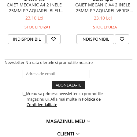
CAIET MECANIC A4 2 INELE
CAIET MECANIC A4 2 INELE
Instrumente de scris
25MM PP AQUAREL BLEU
25MM PP AQUAREL VERDE
Pixuri
EXACOMPTA
PASTEL EXACOMPTA
23,10 Lei
23,10 Lei
Stilouri
STOC EPUIZAT
STOC EPUIZAT
Rollere
Creioane Grafice
INDISPONIBIL
INDISPONIBIL
Markere / Textmarkere
Rezerve Pixuri / Cerneală
Radiere
Newsletter
Nu rata ofertele si promotiile noastre
Corectoare
Creioane Mecanice / Mine
Linere
Vreau sa primesc newsletter cu promotiile
Penițe
magazinului. Afla mai multe in
Politica de
Organizare și Arhivare
Confidentialitate
Bibliorafturi
Dosare
MAGAZINUL MEU
Folii Protecție
CLIENTI
Cutii Arhivare