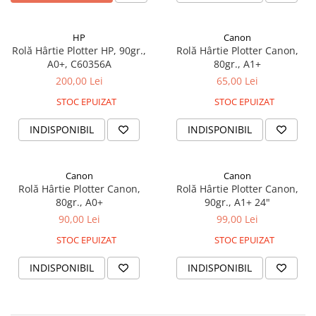
Foarfece
Perforatoare
HP
Canon
Hârtie / Produse din hârtie
Rolă Hârtie Plotter HP, 90gr.,
Rolă Hârtie Plotter Canon,
A0+, C60356A
80gr., A1+
Agende
200,00 Lei
65,00 Lei
Bloc Notes
STOC EPUIZAT
STOC EPUIZAT
Carton Color
Cuburi din Hârtie / Notițe Adezive
INDISPONIBIL
INDISPONIBIL
Etichete Autocolante
Hârtie
Canon
Canon
Hârtie Color
Rolă Hârtie Plotter Canon,
Rolă Hârtie Plotter Canon,
Hârtie Foto
80gr., A0+
90gr., A1+ 24"
Notes Adeziv
90,00 Lei
99,00 Lei
Plicuri
STOC EPUIZAT
STOC EPUIZAT
Registre / Repertoare
INDISPONIBIL
INDISPONIBIL
Role Casă de Marcat
Role Hârtie Plotter
Tipizate