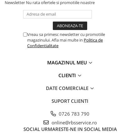
Newsletter
Nu rata ofertele si promotiile noastre
Instrumente de scris
Pixuri
Stilouri
Rollere
Vreau sa primesc newsletter cu promotiile
Creioane Grafice
magazinului. Afla mai multe in
Politica de
Confidentialitate
Markere / Textmarkere
Rezerve Pixuri / Cerneală
MAGAZINUL MEU
Radiere
Corectoare
CLIENTI
Creioane Mecanice / Mine
DATE COMERCIALE
Linere
Penițe
SUPORT CLIENTI
Organizare și Arhivare
0726 783 790
Bibliorafturi
Dosare
online@rbsservice.ro
SOCIAL
URMARESTE-NE IN SOCIAL MEDIA
Folii Protecție
Cutii Arhivare