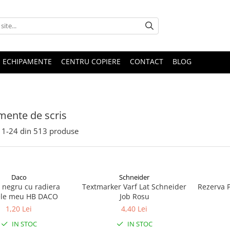
E ECHIPAMENTE
CENTRU COPIERE
CONTACT
BLOG
mente de scris
1-
24
din
513
produse
Daco
Schneider
 negru cu radiera
Textmarker Varf Lat Schneider
Rezerva P
le meu HB DACO
Job Rosu
1,20 Lei
4,40 Lei
IN STOC
IN STOC