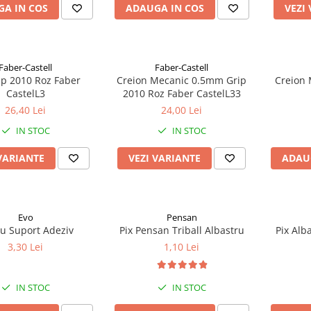
A IN COS
ADAUGA IN COS
VEZI
Faber-Castell
Faber-Castell
ip 2010 Roz Faber
Creion Mecanic 0.5mm Grip
Creion 
CastelL3
2010 Roz Faber CastelL33
26,40 Lei
24,00 Lei
IN STOC
IN STOC
VARIANTE
VEZI VARIANTE
ADAU
Evo
Pensan
Cu Suport Adeziv
Pix Pensan Triball Albastru
Pix Alb
3,30 Lei
1,10 Lei
IN STOC
IN STOC