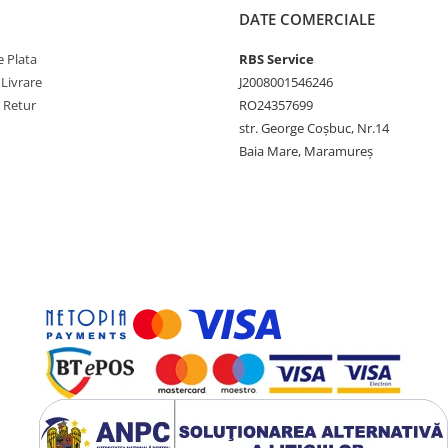
DATE COMERCIALE
 Plata
RBS Service
 Livrare
J2008001546246
e Retur
RO24357699
str. George Coșbuc, Nr.14
Baia Mare, Maramureș