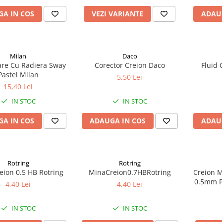
A IN COS
VEZI VARIANTE
ADAU
Milan
Daco
are Cu Radiera Sway
Corector Creion Daco
Fluid 
Pastel Milan
5,50 Lei
15,40 Lei
IN STOC
IN STOC
A IN COS
ADAUGA IN COS
ADAU
Rotring
Rotring
eion 0.5 HB Rotring
MinaCreion0.7HBRotring
Creion M
0.5mm P
4,40 Lei
4,40 Lei
IN STOC
IN STOC