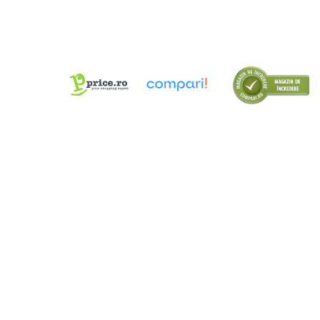
Cutii Arhivare
Alonje
Clipboard-uri
Accesorii pentru Arhivare
Caiete Mecanice
Articole Ambalare
Elastice bani
Ecusoane
Intercalatoare
Magneți
Sfoară
Mape
Rechizite Școlare
Ghiozdane / Genți
Penare
Instrumente de Scris și Desen
Accesorii pentru Pictură