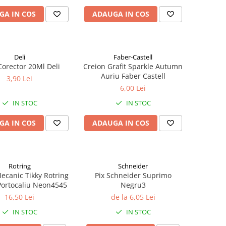
GA IN COS
ADAUGA IN COS
Deli
Faber-Castell
Corector 20Ml Deli
Creion Grafit Sparkle Autumn
Auriu Faber Castell
3,90 Lei
6,00 Lei
IN STOC
IN STOC
GA IN COS
ADAUGA IN COS
Rotring
Schneider
ecanic Tikky Rotring
Pix Schneider Suprimo
ortocaliu Neon4545
Negru3
16,50 Lei
de la 6,05 Lei
IN STOC
IN STOC