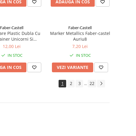
GA IN COS
ADAUGA IN COS
Faber-Castell
Faber-Castell
are Plastic Dubla Cu
Marker Metallics Faber-castel
ainer Unicorni Si
Auriu8
auri Faber-castell
12,00 Lei
7,20 Lei
IN STOC
IN STOC
GA IN COS
VEZI VARIANTE
1
2
3
22
...