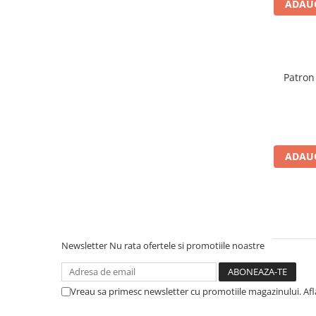
ADAUG
Cuttere
Foarfece
Perforatoare
Hârtie / Produse din hârtie
Patron
Agende
Bloc Notes
Carton Color
Cuburi din Hârtie / Notițe Adezive
ADAUG
Etichete Autocolante
Hârtie
Hârtie Color
Hârtie Foto
Notes Adeziv
Newsletter
Nu rata ofertele si promotiile noastre
Plicuri
Registre / Repertoare
Role Casă de Marcat
Vreau sa primesc newsletter cu promotiile magazinului. Af
Role Hârtie Plotter