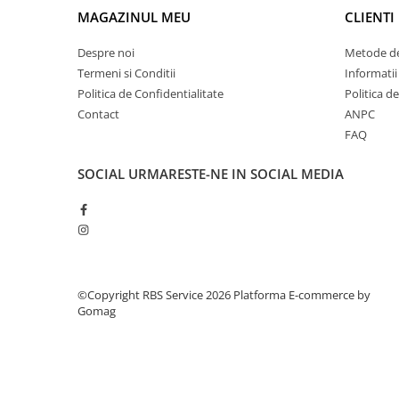
Tipizate
MAGAZINUL MEU
CLIENTI
Instrumente de scris
Despre noi
Metode de
Pixuri
Termeni si Conditii
Informatii
Stilouri
Politica de Confidentialitate
Politica d
Rollere
Contact
ANPC
Creioane Grafice
FAQ
Markere / Textmarkere
SOCIAL
URMARESTE-NE IN SOCIAL MEDIA
Rezerve Pixuri / Cerneală
Radiere
Corectoare
Creioane Mecanice / Mine
Linere
Penițe
©Copyright RBS Service 2026
Platforma E-commerce by
Gomag
Organizare și Arhivare
Bibliorafturi
Dosare
Folii Protecție