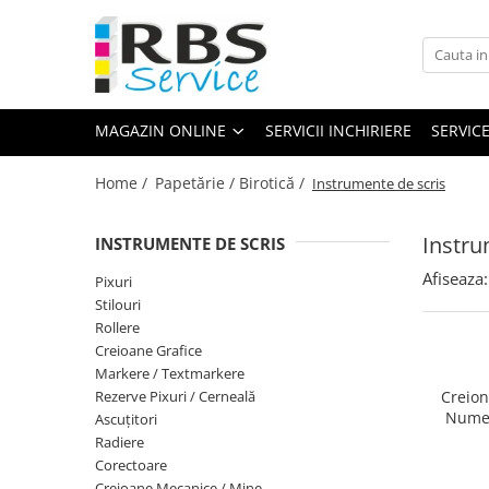
Magazin Online
Echipamente de printare
MAGAZIN ONLINE
SERVICII INCHIRIERE
SERVIC
Imprimante
Format mare - plotter
Home /
Papetărie / Birotică /
Instrumente de scris
Imprimante Laser
Imprimante LED
Instru
INSTRUMENTE DE SCRIS
Imprimante termice portabile
Afiseaza:
Pixuri
Multifunctionale
Stilouri
Multifunctionale cu cerneala
Rollere
Creioane Grafice
Multifunctionale Laser
Markere / Textmarkere
Multifunctionale LED
Rezerve Pixuri / Cerneală
Creion
Scanere
Nume
Ascuţitori
Radiere
Scanere de birou
Corectoare
Scanere portabile
Creioane Mecanice / Mine