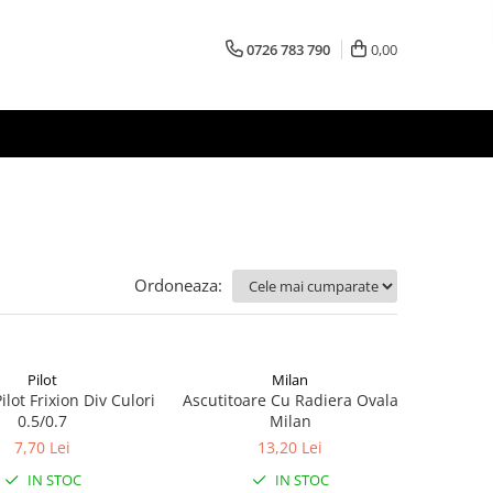
0726 783 790
0,00
Ordoneaza:
Pilot
Milan
ilot Frixion Div Culori
Ascutitoare Cu Radiera Ovala
0.5/0.7
Milan
7,70 Lei
13,20 Lei
IN STOC
IN STOC