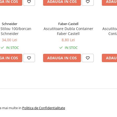
A IN COS
ADAUGA IN COS
ADAU
Schneider
Faber-Castell
 Stilou 100/borcan
Ascutitoare Dubla Container
Ascutito
Schneider
Faber Castell
Cont
Dinoz
34,00 Lei
8,80 Lei
IN STOC
IN STOC
A IN COS
ADAUGA IN COS
ADAU
la mai multe in
Politica de Confidentialitate