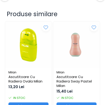
Alonje
Clipboard-uri
Produse similare
Accesorii pentru Arhivare
Caiete Mecanice
Articole Ambalare
Elastice bani
Ecusoane
Intercalatoare
Magneți
Sfoară
Mape
Rechizite Școlare
Milan
Milan
Ascutitoare Cu
Ascutitoare Cu
Ghiozdane / Genți
Radiera Ovala Milan
Radiera Sway Pastel
Milan
Penare
13,20 Lei
15,40 Lei
Instrumente de Scris și Desen
Accesorii pentru Pictură
IN STOC
IN STOC
Caiete