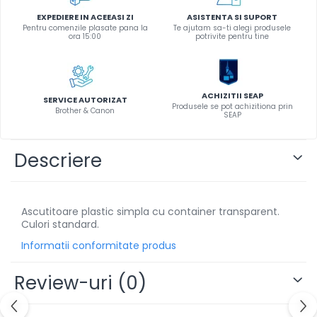
Instrumente de scris
EXPEDIERE IN ACEEASI ZI
ASISTENTA SI SUPORT
Pentru comenzile plasate pana la
Te ajutam sa-ti alegi produsele
Pixuri
ora 15:00
potrivite pentru tine
Stilouri
Rollere
Creioane Grafice
ACHIZITII SEAP
SERVICE AUTORIZAT
Produsele se pot achizitiona prin
Markere / Textmarkere
Brother & Canon
SEAP
Rezerve Pixuri / Cerneală
Radiere
Descriere
Corectoare
Creioane Mecanice / Mine
Linere
Ascutitoare plastic simpla cu container transparent.
Penițe
Culori standard.
Organizare și Arhivare
Informatii conformitate produs
Bibliorafturi
Review-uri
(0)
Dosare
Folii Protecție
Cutii Arhivare