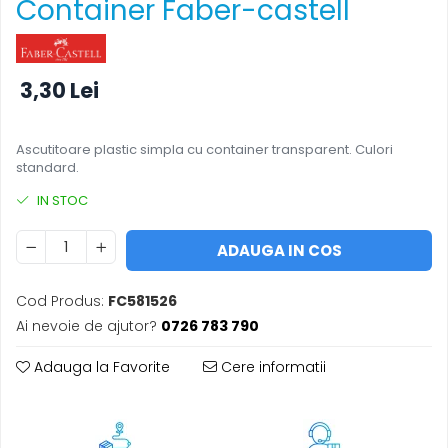
Container Faber-castell
Foarfece
Perforatoare
Hârtie / Produse din hârtie
3,30 Lei
Agende
Bloc Notes
Ascutitoare plastic simpla cu container transparent. Culori
Carton Color
standard.
Cuburi din Hârtie / Notițe Adezive
IN STOC
Etichete Autocolante
Hârtie
ADAUGA IN COS
Hârtie Color
Hârtie Foto
Cod Produs:
FC581526
Notes Adeziv
Ai nevoie de ajutor?
0726 783 790
Plicuri
Registre / Repertoare
Adauga la Favorite
Cere informatii
Role Casă de Marcat
Role Hârtie Plotter
Tipizate