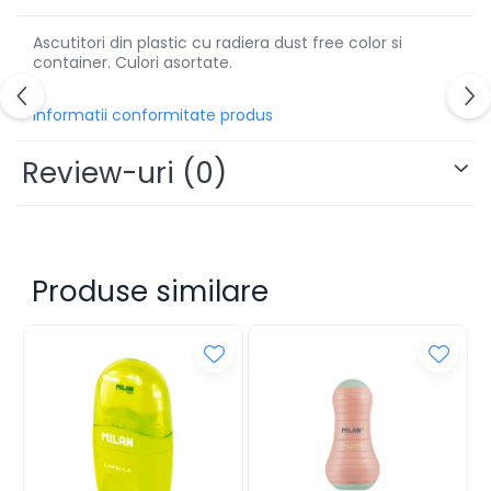
Alonje
Ascutitori din plastic cu radiera dust free color si
Clipboard-uri
container. Culori asortate.
Accesorii pentru Arhivare
Caiete Mecanice
Informatii conformitate produs
Articole Ambalare
Review-uri
(0)
Elastice bani
Ecusoane
Intercalatoare
Magneți
Sfoară
Produse similare
Mape
Rechizite Școlare
Ghiozdane / Genți
Penare
Instrumente de Scris și Desen
Accesorii pentru Pictură
Caiete