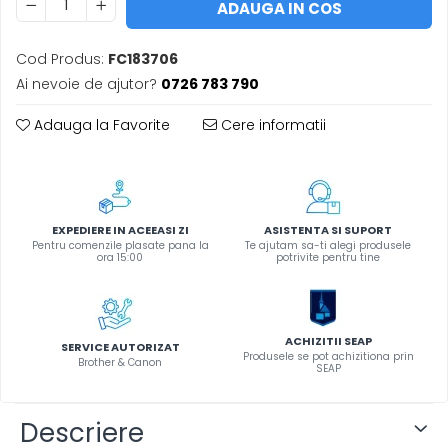
ADAUGA IN COS
Instrumente de scris
Pixuri
Cod Produs:
FC183706
Stilouri
Ai nevoie de ajutor?
0726 783 790
Rollere
Adauga la Favorite
Cere informatii
Creioane Grafice
Markere / Textmarkere
Rezerve Pixuri / Cerneală
Radiere
Corectoare
EXPEDIERE IN ACEEASI ZI
ASISTENTA SI SUPORT
Pentru comenzile plasate pana la
Te ajutam sa-ti alegi produsele
Creioane Mecanice / Mine
ora 15:00
potrivite pentru tine
Linere
Penițe
Organizare și Arhivare
ACHIZITII SEAP
SERVICE AUTORIZAT
Produsele se pot achizitiona prin
Brother & Canon
Bibliorafturi
SEAP
Dosare
Folii Protecție
Descriere
Cutii Arhivare