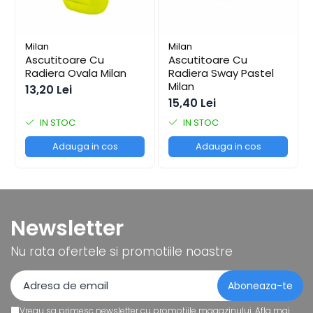
Coperți Caiete / Cărți
Cretă/Burete/Table Școlare
Milan
Milan
Plastilină
Ascutitoare Cu
Ascutitoare Cu
Socotitori / Bețigașe
Radiera Ovala Milan
Radiera Sway Pastel
Milan
Articole Creative și Craft
13,20 Lei
15,40 Lei
Carioci
IN STOC
IN STOC
Creioane Colorate
Instrumente Geometrie
Adauga in cos
Adauga in cos
Lipici
Tehnica de birou
Laminatoare
Folii Laminare
Newsletter
Distrugătoare Documente
Nu rata ofertele si promotiile noastre
Ghilotine / Trimmere
Aparate de Îndosariat și Accesorii
Calculatoare de Birou
Vreau sa primesc newsletter cu promotiile magazinului. Afla mai