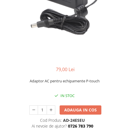
Foarfece
Perforatoare
Hârtie / Produse din hârtie
Agende
Bloc Notes
Carton Color
Cuburi din Hârtie / Notițe Adezive
Etichete Autocolante
Hârtie
79,00 Lei
Hârtie Color
Adaptor AC pentru echipamente P-touch
Hârtie Foto
Notes Adeziv
IN STOC
Plicuri
Registre / Repertoare
ADAUGA IN COS
Role Casă de Marcat
Role Hârtie Plotter
Cod Produs:
AD-24ESEU
Ai nevoie de ajutor?
0726 783 790
Tipizate