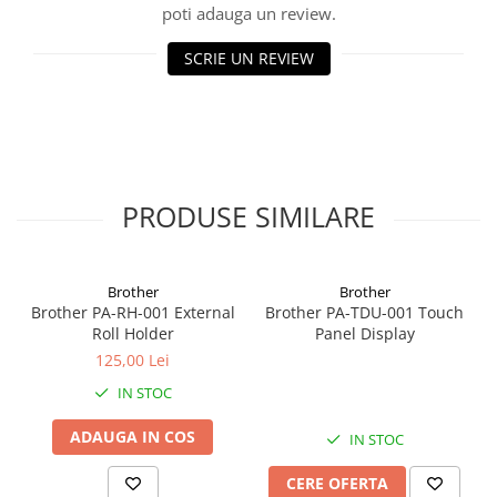
poti adauga un review.
Alonje
Clipboard-uri
SCRIE UN REVIEW
Accesorii pentru Arhivare
Caiete Mecanice
Articole Ambalare
Elastice bani
Ecusoane
PRODUSE SIMILARE
Intercalatoare
Magneți
Sfoară
Brother
Brother
Brother PA-RH-001 External
Brother PA-TDU-001 Touch
Mape
Roll Holder
Panel Display
Rechizite Școlare
125,00 Lei
Ghiozdane / Genți
IN STOC
Penare
Instrumente de Scris și Desen
ADAUGA IN COS
IN STOC
Accesorii pentru Pictură
CERE OFERTA
Caiete