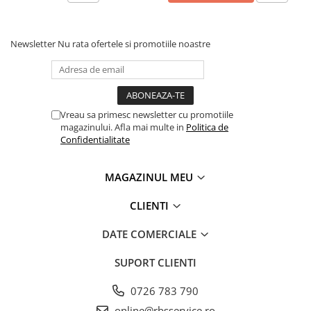
Coperți Caiete / Cărți
Cretă/Burete/Table Școlare
Newsletter
Nu rata ofertele si promotiile noastre
Plastilină
Socotitori / Bețigașe
Articole Creative și Craft
Carioci
Vreau sa primesc newsletter cu promotiile
Creioane Colorate
magazinului. Afla mai multe in
Politica de
Confidentialitate
Instrumente Geometrie
Lipici
MAGAZINUL MEU
Tehnica de birou
Laminatoare
CLIENTI
Folii Laminare
DATE COMERCIALE
Distrugătoare Documente
Ghilotine / Trimmere
SUPORT CLIENTI
Aparate de Îndosariat și Accesorii
Calculatoare de Birou
0726 783 790
online@rbsservice.ro