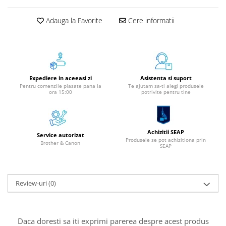
Instrumente de scris
Adauga la Favorite
Cere informatii
Pixuri
Stilouri
Rollere
Creioane Grafice
Markere / Textmarkere
Expediere in aceeasi zi
Asistenta si suport
Pentru comenzile plasate pana la
Te ajutam sa-ti alegi produsele
Rezerve Pixuri / Cerneală
ora 15:00
potrivite pentru tine
Radiere
Corectoare
Creioane Mecanice / Mine
Achizitii SEAP
Service autorizat
Produsele se pot achizitiona prin
Linere
Brother & Canon
SEAP
Penițe
Organizare și Arhivare
Review-uri
(0)
Bibliorafturi
Dosare
Folii Protecție
Daca doresti sa iti exprimi parerea despre acest produs
Cutii Arhivare