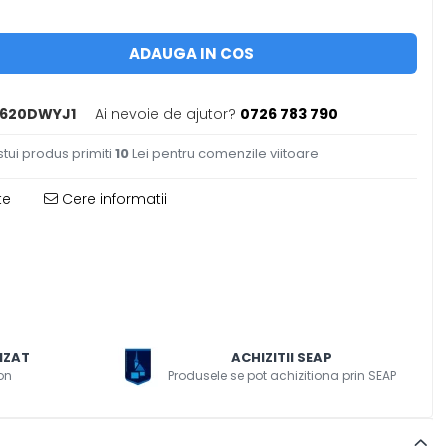
ADAUGA IN COS
620DWYJ1
Ai nevoie de ajutor?
0726 783 790
tui produs primiti
10
Lei pentru comenzile viitoare
te
Cere informatii
IZAT
ACHIZITII SEAP
on
Produsele se pot achizitiona prin SEAP