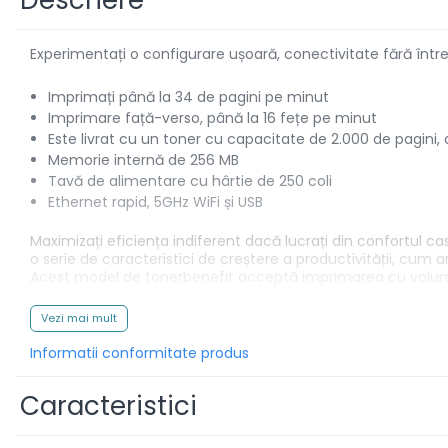
Descriere
Aparate de etichetat si
imprimante etichete
Experimentați o configurare ușoară, conectivitate fără între
Cititoare coduri de bare
Papetărie / Birotică
Imprimați până la 34 de pagini pe minut
Accesorii pentru birou
Imprimare față-verso, până la 16 fețe pe minut
Este livrat cu un toner cu capacitate de 2.000 de pagini
Elastice / Buretiere / Lupe
Memorie internă de 256 MB
Tuș Ștampile / Tușiere / Indigo
Tavă de alimentare cu hârtie de 250 coli
Adezivi
Ethernet rapid, 5GHz WiFi și USB
Benzi Adezive / Dispensere
Maximizați eficiența indiferent dacă lucrați din confortul 
Rigle
o serie de caracteristici de creștere a productivității, cum 
Acest model de tonerbenefit acceptă imprimarea cu volum m
Suport Accesorii Birou
Coșuri de Birou
Imprimați de oriunde
Vezi mai mult
Suporturi Documente
Cu Brother Mobile Connect, puteți utiliza imprimanta Brothe
asemenea, puteți personaliza caracteristicile utilizate frec
Informatii conformitate produs
Ace / Pioneze
pentru a începe.
Agrafe / Clipsuri
Caracteristici
Capsatoare / Decapsatoare
Capse