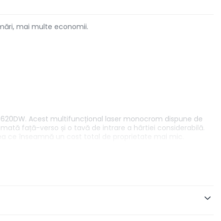
imări, mai multe economii.
CP-B7620DW. Acest multifuncțional laser monocrom dispune de
mată față-verso și o tavă de intrare a hârtiei considerabilă.
ea ce înseamnă un cost total de proprietate mai mic.
ndați consumabile Brother originale direct la ușă. De
ozitivul mobil. Descărcați aplicația de pe dispozitivul mobil