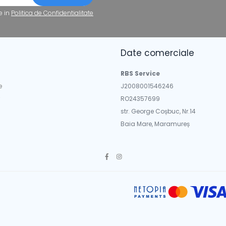
e in
Politica de Confidentialitate
Date comerciale
a
RBS Service
e
J2008001546246
RO24357699
str. George Coșbuc, Nr.14
Baia Mare, Maramureș