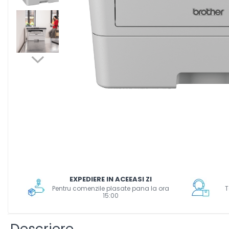
Scanere format mare
Consumabile
Consumabile echipamente
Cartușe
Flacoane Cerneală
Cilindrii / Drum Unit
Unitate Transfer / Belt Unit
Containere reziduale
Consumabile echipamente de
etichetat
Benzi Brother P-Touch
Role Brother DK
Role Termice și Riboane
EXPEDIERE IN ACEEASI ZI
Role Brother CZ
Pentru comenzile plasate pana la ora
T
Alte Consumabile
15:00
Echipamente de etichetare &
coduri de bare