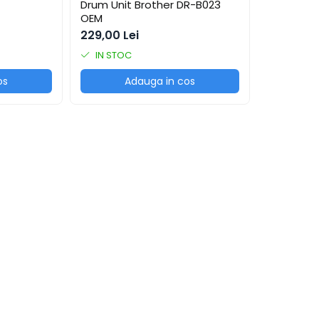
Drum Unit Brother DR-B023
OEM
229,00 Lei
IN STOC
os
Adauga in cos
s, vă rugăm să apăsați
aici
.
rsoanelor juridice