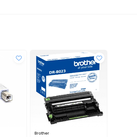
oste mult. Modelele noastre de Tonerbenefit sunt o alegere ex
st total de proprietate mai mic, fără a compromite calitatea. De
aici
.
Brother