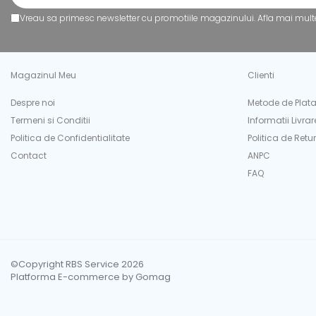
Caiete
Vreau sa primesc newsletter cu promotiile magazinului. Afla mai mult
Coperți Caiete / Cărți
Cretă/Burete/Table Școlare
Plastilină
Magazinul Meu
Clienti
Socotitori / Bețigașe
Articole Creative și Craft
Despre noi
Metode de Plat
Carioci
Termeni si Conditii
Informatii Livrar
Creioane Colorate
Politica de Confidentialitate
Politica de Retur
Contact
ANPC
Instrumente Geometrie
FAQ
Lipici
Tehnica de birou
Laminatoare
Folii Laminare
Distrugătoare Documente
©Copyright RBS Service 2026
Ghilotine / Trimmere
Platforma E-commerce by Gomag
Aparate de Îndosariat și Accesorii
Calculatoare de Birou