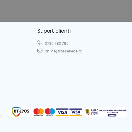
Suport clienti
0726 783 790
online@rbsservice.ro