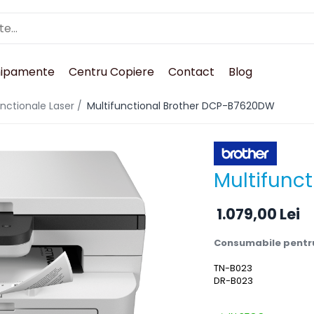
hipamente
Centru Copiere
Contact
Blog
unctionale Laser /
Multifunctional Brother DCP-B7620DW
Multifunc
1.079,00 Lei
Consumabile pentr
TN-B023
DR-B023