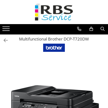
Magazin Online
Echipamente de printare
Imprimante
Multifunctional Brother DCP-T720DW
Format mare - plotter
Imprimante Laser
Imprimante LED
Imprimante termice portabile
Multifunctionale
Multifunctionale cu cerneala
Multifunctionale Laser
Multifunctionale LED
Scanere
Scanere de birou
Scanere portabile