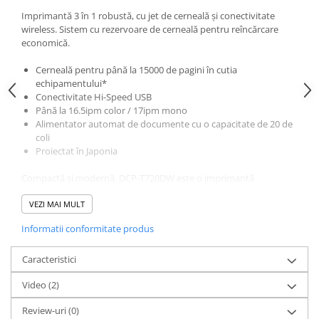
Cuttere
Imprimantă 3 în 1 robustă, cu jet de cerneală și conectivitate
Foarfece
wireless. Sistem cu rezervoare de cerneală pentru reîncărcare
economică.
Perforatoare
Hârtie / Produse din hârtie
Cerneală pentru până la 15000 de pagini în cutia
echipamentului*
Agende
Conectivitate Hi-Speed USB
Bloc Notes
Până la 16.5ipm color / 17ipm mono
Carton Color
Alimentator automat de documente cu o capacitate de 20 de
coli
Cuburi din Hârtie / Notițe Adezive
Proiectat în Japonia
Etichete Autocolante
Compactă și modernă, DCP-T720DW este o imprimantă
Hârtie
multifuncțională 3 în 1, wireless, A4. Cu jet de cerneală, a fost
Hârtie Color
creată să se potrivească în orice casă sau birou. Pe lângă faptul că
VEZI MAI MULT
Hârtie Foto
oferă capacități de imprimare, copiere și scanare de înaltă calitate,
Informatii conformitate produs
DCP-T720DW vă permite să faceți economii mai mari pe măsură
Notes Adeziv
ce imprimați mai mult.
Plicuri
Caracteristici
Registre / Repertoare
Multiple posibilități de conectare
Video
(2)
Când utilizați DCP-T720DW, nu este nevoie să fiți efectiv lângă
Role Casă de Marcat
imprimantă pentru a vă finaliza sarcinile. Pe lângă conexiunea
Role Hârtie Plotter
Review-uri
(0)
USB de mare viteză, această imprimantă multifuncțională oferă