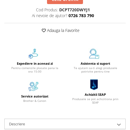
Aparate de etichetat si imprimante
etichete
Cod Produs:
DCPT720DWYJ1
Ai nevoie de ajutor?
0726 783 790
Cititoare coduri de bare
Papetărie / Birotică
Adauga la Favorite
Accesorii pentru birou
Elastice / Buretiere / Lupe
Tuș Ștampile / Tușiere / Indigo
Adezivi
Expediere in aceeasi zi
Asistenta si suport
Benzi Adezive / Dispensere
Pentru comenzile plasate pana la
Te ajutam sa-ti alegi produsele
ora 15:00
potrivite pentru tine
Rigle
Suport Accesorii Birou
Coșuri de Birou
Achizitii SEAP
Suporturi Documente
Service autorizat
Produsele se pot achizitiona prin
Brother & Canon
SEAP
Ace / Pioneze
Agrafe / Clipsuri
Capsatoare / Decapsatoare
Descriere
Capse