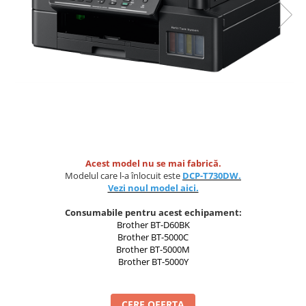
Scanere format mare
Consumabile
Consumabile echipamente
Cartușe
Flacoane Cerneală
Cilindrii / Drum Unit
Unitate Transfer / Belt Unit
Containere reziduale
Consumabile echipamente de
Acest model nu se mai fabrică.
etichetat
Modelul care l-a înlocuit este
DCP-T730DW.
Vezi noul model aici.
Benzi Brother P-Touch
Role Brother DK
Consumabile pentru acest echipament:
Role Termice și Riboane
Brother BT-D60BK
Brother BT-5000C
Role Brother CZ
Brother BT-5000M
Alte Consumabile
Brother BT-5000Y
Echipamente de etichetare &
coduri de bare
CERE OFERTA