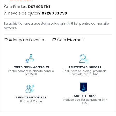
Instrumente de scris
Cod Produs:
DS740DTK1
Pixuri
Ai nevoie de ajutor?
0726 783 790
Stilouri
La achizitionarea acestui produs primiti
6
Lei pentru comenzile
Rollere
viitoare
Creioane Grafice
Markere / Textmarkere
Adauga la Favorite
Cere informatii
Rezerve Pixuri / Cerneală
Radiere
Corectoare
Creioane Mecanice / Mine
EXPEDIERE IN ACEEASI ZI
ASISTENTA SI SUPORT
Pentru comenzile plasate pana la
Te ajutam sa-ti alegi produsele
Linere
ora 15:00
potrivite pentru tine
Penițe
Organizare și Arhivare
Bibliorafturi
ACHIZITII SEAP
SERVICE AUTORIZAT
Produsele se pot achizitiona prin
Dosare
Brother & Canon
SEAP
Folii Protecție
Cutii Arhivare