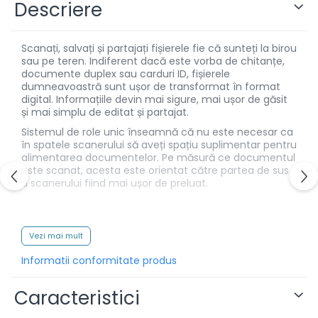
Descriere
Alonje
Clipboard-uri
Scanați, salvați și partajați fișierele fie că sunteți la birou
Accesorii pentru Arhivare
sau pe teren. Indiferent dacă este vorba de chitanțe,
Caiete Mecanice
documente duplex sau carduri ID, fișierele
dumneavoastră sunt ușor de transformat în format
Articole Ambalare
digital. Informațiile devin mai sigure, mai ușor de găsit
Elastice bani
și mai simplu de editat și partajat.
Ecusoane
Sistemul de role unic înseamnă că nu este necesar ca
în spatele scanerului să aveți spațiu suplimentar pentru
Intercalatoare
alimentarea documentelor. Pe măsură ce documentul
Magneți
este scanat, acesta este orientat către partea de sus
Sfoară
a scanerului fiind mai ușor de preluat.
Mape
Rechizite Școlare
Scanare A4 duplex la o viteză de până la 15 pagini
Vezi mai mult
pe minut
Ghiozdane / Genți
Sistem de alimentare a hârtiei în formă de ‘U’
Penare
Informatii conformitate produs
Software performant pentru scanarea
Instrumente de Scris și Desen
documentelor, chitanțelor și cardurilor ID
Caracteristici
Accesorii pentru Pictură
Alimentare directă de la PC prin port USB 3.0
Caiete