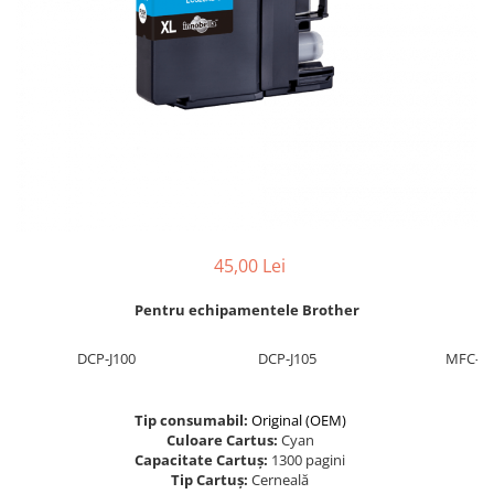
Foarfece
Perforatoare
Hârtie / Produse din hârtie
Agende
Bloc Notes
Carton Color
Cuburi din Hârtie / Notițe Adezive
Etichete Autocolante
Hârtie
45,00 Lei
Hârtie Color
Pentru echipamentele Brother
Hârtie Foto
Notes Adeziv
DCP-J100
DCP-J105
MFC-J2
Plicuri
Registre / Repertoare
Tip consumabil:
Original (OEM)
Role Casă de Marcat
Culoare Cartus:
Cyan
Role Hârtie Plotter
Capacitate Cartuș:
1300 pagini
Tip Cartuș:
Cerneală
Tipizate