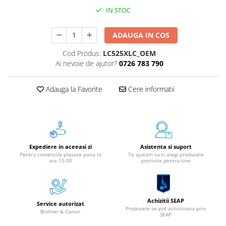
Instrumente de scris
IN STOC
Pixuri
ADAUGA IN COS
Stilouri
Rollere
Cod Produs:
LC525XLC_OEM
Ai nevoie de ajutor?
0726 783 790
Creioane Grafice
Markere / Textmarkere
Adauga la Favorite
Cere informatii
Rezerve Pixuri / Cerneală
Radiere
Corectoare
Creioane Mecanice / Mine
Linere
Expediere in aceeasi zi
Asistenta si suport
Pentru comenzile plasate pana la
Te ajutam sa-ti alegi produsele
Penițe
ora 15:00
potrivite pentru tine
Organizare și Arhivare
Bibliorafturi
Dosare
Achizitii SEAP
Service autorizat
Produsele se pot achizitiona prin
Folii Protecție
Brother & Canon
SEAP
Cutii Arhivare