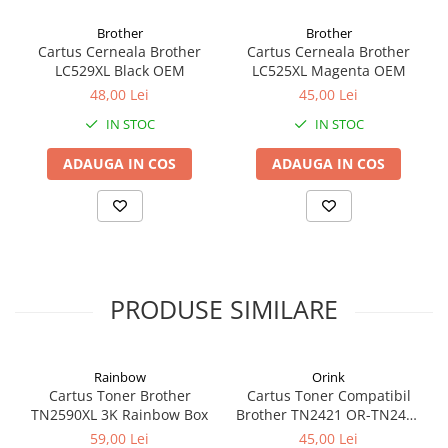
Coperți Caiete / Cărți
Brother
Brother
Cretă/Burete/Table Școlare
Cartus Cerneala Brother
Cartus Cerneala Brother
LC529XL Black OEM
LC525XL Magenta OEM
Plastilină
48,00 Lei
45,00 Lei
Socotitori / Bețigașe
IN STOC
IN STOC
Articole Creative și Craft
Carioci
ADAUGA IN COS
ADAUGA IN COS
Creioane Colorate
Instrumente Geometrie
Lipici
Tehnica de birou
Laminatoare
PRODUSE SIMILARE
Folii Laminare
Distrugătoare Documente
Ghilotine / Trimmere
Rainbow
Orink
Aparate de Îndosariat și Accesorii
Cartus Toner Brother
Cartus Toner Compatibil
TN2590XL 3K Rainbow Box
Brother TN2421 OR-TN2421
Calculatoare de Birou
Orink Black
59,00 Lei
45,00 Lei