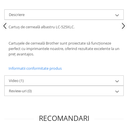
Alonje
Clipboard-uri
Descriere
Accesorii pentru Arhivare
Cartuș de cerneală albastru LC-525XLC.
Caiete Mecanice
Articole Ambalare
Cartușele de cerneală Brother sunt proiectate să funcționeze
Elastice bani
perfect cu imprimantele noastre, oferind rezultate excelente la un
Ecusoane
preț avantajos.
Intercalatoare
Magneți
Informatii conformitate produs
Sfoară
Mape
Video
(1)
Rechizite Școlare
Review-uri
(0)
Ghiozdane / Genți
Penare
Instrumente de Scris și Desen
RECOMANDARI
Accesorii pentru Pictură
Caiete