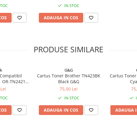
STOC
IN STOC
COS
ADAUGA IN COS
PRODUSE SIMILARE
k
G&G
 Compatibil
Cartus Toner Brother TN423BK
Cartus Toner
1 OR-TN2421
Black G&G
Cy
Black
Lei
75,00 Lei
75
STOC
IN STOC
COS
ADAUGA IN COS
ADAUGA I