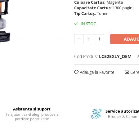
Culoare Cartus:
Magenta
Capacitate Cartuș:
1300 pagini
Tip Cartuș:
Toner
IN STOC
ADAUG
Cod Produs:
LC525XLY_OEM
Adauga la Favorite
Cere 
Asistenta si suport
Service autoriza
Te ajutam sa-ti alegi produsele
Brother & Canon
potrivite pentru tine