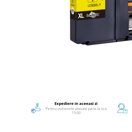
Scanere format mare
Consumabile
Consumabile echipamente
Cartușe
Flacoane Cerneală
Cilindrii / Drum Unit
Unitate Transfer / Belt Unit
Containere reziduale
Consumabile echipamente de
etichetat
Benzi Brother P-Touch
Role Brother DK
Role Termice și Riboane
Expediere in aceeasi zi
Role Brother CZ
Pentru comenzile plasate pana la ora
Alte Consumabile
15:00
Echipamente de etichetare &
coduri de bare