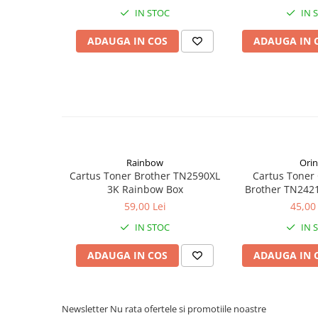
Cuttere
IN STOC
IN 
Foarfece
ADAUGA IN COS
ADAUGA IN 
Perforatoare
Hârtie / Produse din hârtie
Agende
Bloc Notes
Carton Color
Cuburi din Hârtie / Notițe Adezive
Etichete Autocolante
Rainbow
Orin
Cartus Toner Brother TN2590XL
Cartus Toner
Hârtie
3K Rainbow Box
Brother TN242
Hârtie Color
Orink 
59,00 Lei
45,00 
Hârtie Foto
IN STOC
IN 
Notes Adeziv
Plicuri
ADAUGA IN COS
ADAUGA IN 
Registre / Repertoare
Role Casă de Marcat
Role Hârtie Plotter
Newsletter
Nu rata ofertele si promotiile noastre