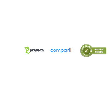
Cutii Arhivare
Alonje
Clipboard-uri
Accesorii pentru Arhivare
Caiete Mecanice
Articole Ambalare
Elastice bani
Ecusoane
Intercalatoare
Magneți
Sfoară
Mape
Rechizite Școlare
Ghiozdane / Genți
Penare
Instrumente de Scris și Desen
Accesorii pentru Pictură