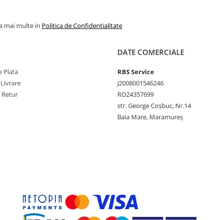
la mai multe in
Politica de Confidentialitate
DATE COMERCIALE
 Plata
RBS Service
 Livrare
J2008001546246
e Retur
RO24357699
str. George Coșbuc, Nr.14
Baia Mare, Maramureș