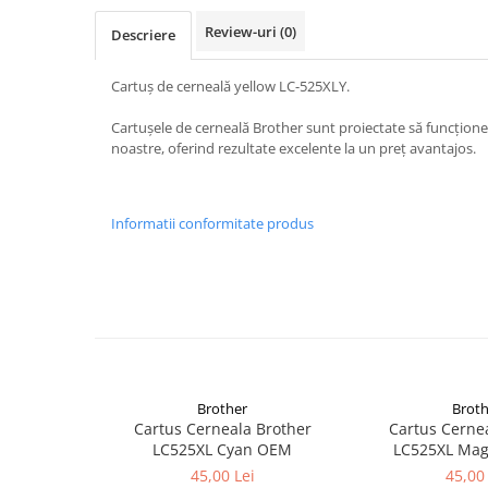
Aparate de etichetat si imprimante
etichete
Review-uri
(0)
Descriere
Cititoare coduri de bare
Cartuș de cerneală yellow LC-525XLY.
Papetărie / Birotică
Accesorii pentru birou
Cartușele de cerneală Brother sunt proiectate să funcțion
noastre, oferind rezultate excelente la un preț avantajos.
Elastice / Buretiere / Lupe
Tuș Ștampile / Tușiere / Indigo
Adezivi
Informatii conformitate produs
Benzi Adezive / Dispensere
Rigle
Suport Accesorii Birou
Coșuri de Birou
Suporturi Documente
Ace / Pioneze
Brother
Broth
Agrafe / Clipsuri
Cartus Cerneala Brother
Cartus Cerne
Capsatoare / Decapsatoare
LC525XL Cyan OEM
LC525XL Ma
Capse
45,00 Lei
45,00 