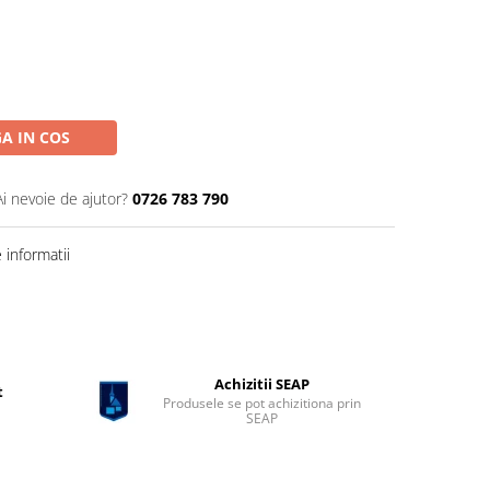
A IN COS
Ai nevoie de ajutor?
0726 783 790
informatii
Achizitii SEAP
t
Produsele se pot achizitiona prin
SEAP