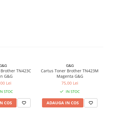
G&G
G&G
 Brother TN423C
Cartus Toner Brother TN423M
Cartus To
an G&G
Magenta G&G
Y
,00 Lei
75,00 Lei
IN STOC
IN STOC
N COS
ADAUGA IN COS
ADAUG