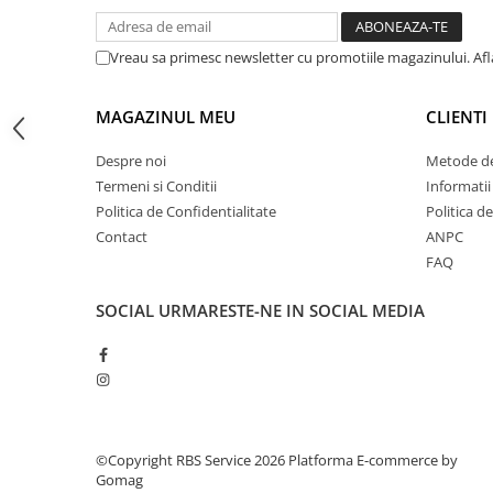
Tipizate
Instrumente de scris
Vreau sa primesc newsletter cu promotiile magazinului. Af
Pixuri
Stilouri
MAGAZINUL MEU
CLIENTI
Rollere
Creioane Grafice
Despre noi
Metode de
Termeni si Conditii
Informatii
Markere / Textmarkere
Politica de Confidentialitate
Politica d
Rezerve Pixuri / Cerneală
Contact
ANPC
Radiere
FAQ
Corectoare
Creioane Mecanice / Mine
SOCIAL
URMARESTE-NE IN SOCIAL MEDIA
Linere
Penițe
Organizare și Arhivare
Bibliorafturi
Dosare
©Copyright RBS Service 2026
Platforma E-commerce by
Gomag
Folii Protecție