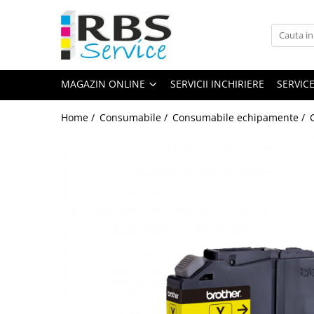
Magazin Online
Echipamente de printare
MAGAZIN ONLINE
SERVICII INCHIRIERE
SERVIC
Imprimante
Format mare - plotter
Home /
Consumabile /
Consumabile echipamente /
Imprimante Laser
Imprimante LED
Imprimante termice portabile
Multifunctionale
Multifunctionale cu cerneala
Multifunctionale Laser
Multifunctionale LED
Scanere
Scanere de birou
Scanere portabile