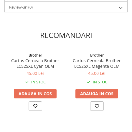
Coperți Caiete / Cărți
Review-uri
(0)
Cretă/Burete/Table Școlare
Plastilină
Socotitori / Bețigașe
RECOMANDARI
Articole Creative și Craft
Carioci
Creioane Colorate
Brother
Brother
Instrumente Geometrie
Cartus Cerneala Brother
Cartus Cerneala Brother
LC525XL Cyan OEM
LC525XL Magenta OEM
Lipici
45,00 Lei
45,00 Lei
Tehnica de birou
IN STOC
IN STOC
Laminatoare
Folii Laminare
ADAUGA IN COS
ADAUGA IN COS
Distrugătoare Documente
Ghilotine / Trimmere
Aparate de Îndosariat și Accesorii
Calculatoare de Birou