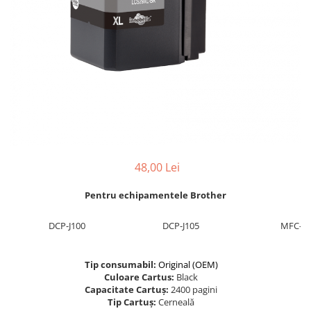
Foarfece
Perforatoare
Hârtie / Produse din hârtie
Agende
Bloc Notes
Carton Color
Cuburi din Hârtie / Notițe Adezive
Etichete Autocolante
Hârtie
48,00 Lei
Hârtie Color
Pentru echipamentele Brother
Hârtie Foto
Notes Adeziv
DCP-J100
DCP-J105
MFC-J2
Plicuri
Registre / Repertoare
Tip consumabil:
Original (OEM)
Role Casă de Marcat
Culoare Cartus:
Black
Role Hârtie Plotter
Capacitate Cartuș:
2400 pagini
Tip Cartuș:
Cerneală
Tipizate