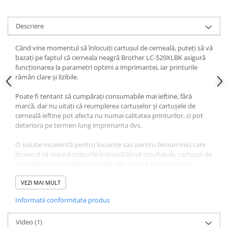
Alonje
Clipboard-uri
Descriere
Accesorii pentru Arhivare
Când vine momentul să înlocuiți cartușul de cerneală, puteți să vă
Caiete Mecanice
bazați pe faptul că cerneala neagră Brother LC-529XLBK asigură
Articole Ambalare
funcționarea la parametri optimi a imprimantei, iar printurile
rămân clare și lizibile.
Elastice bani
Ecusoane
Poate fi tentant să cumpărați consumabile mai ieftine, fără
Intercalatoare
marcă, dar nu uitați că reumplerea cartușelor și cartușele de
cerneală ieftine pot afecta nu numai calitatea printurilor, ci pot
Magneți
deteriora pe termen lung imprimanta dvs.
Sfoară
Mape
O soluție excelentă pentru locuințe sau pentru birouri mici care
încearcă să reducă costurile îmbunătățind rezultatele, cartușul de
Rechizite Școlare
cerneală neagră original LC-529XLBK asigură performanțele
Ghiozdane / Genți
optime ale imprimantei, oferindu-vă un randament mai bun la un
preț mai avantajos pe termen lung și rezultate impresionante de
VEZI MAI MULT
Penare
fiecare dată.
Instrumente de Scris și Desen
Informatii conformitate produs
Accesorii pentru Pictură
Video
(1)
Caiete