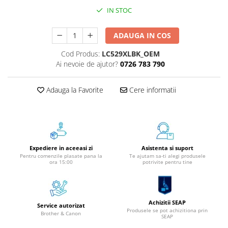
Instrumente de scris
IN STOC
Pixuri
ADAUGA IN COS
Stilouri
Rollere
Cod Produs:
LC529XLBK_OEM
Ai nevoie de ajutor?
0726 783 790
Creioane Grafice
Markere / Textmarkere
Adauga la Favorite
Cere informatii
Rezerve Pixuri / Cerneală
Radiere
Corectoare
Creioane Mecanice / Mine
Linere
Expediere in aceeasi zi
Asistenta si suport
Pentru comenzile plasate pana la
Te ajutam sa-ti alegi produsele
Penițe
ora 15:00
potrivite pentru tine
Organizare și Arhivare
Bibliorafturi
Dosare
Achizitii SEAP
Service autorizat
Produsele se pot achizitiona prin
Folii Protecție
Brother & Canon
SEAP
Cutii Arhivare