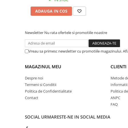
Broșura completă a dispozitivului poate fi consultată
Tipizate
Instrumente de scris
ADAUGA IN COS
*pachetul
NU
include cablu USB
Pixuri
Stilouri
Newsletter
Nu rata ofertele si promotiile noastre
Rollere
Creioane Grafice
Markere / Textmarkere
Vreau sa primesc newsletter cu promotiile magazinului. Af
Rezerve Pixuri / Cerneală
Radiere
MAGAZINUL MEU
CLIENTI
Corectoare
Despre noi
Metode de
Creioane Mecanice / Mine
Pentru a beneficia de garanție extinsă la acest prod
Termeni si Conditii
Informatii
Linere
*garanția extinsă se aplică atât persoanelor fizice, cât și p
Politica de Confidentialitate
Politica d
Penițe
Contact
ANPC
Organizare și Arhivare
FAQ
Bibliorafturi
SOCIAL
URMARESTE-NE IN SOCIAL MEDIA
Dosare
Folii Protecție