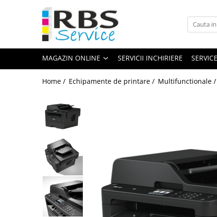
Magazin Online
Echipamente de printare
MAGAZIN ONLINE
SERVICII INCHIRIERE
SERVIC
Imprimante
Format mare - plotter
Home /
Echipamente de printare /
Multifunctionale 
Imprimante Laser
Imprimante LED
Imprimante termice portabile
Multifunctionale
Multifunctionale cu cerneala
Multifunctionale Laser
Multifunctionale LED
Scanere
Scanere de birou
Scanere portabile