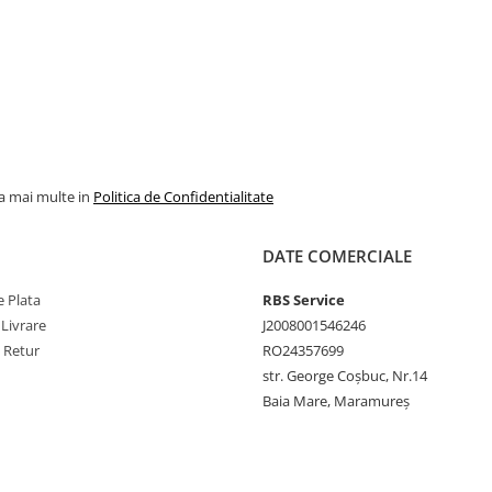
aici
.
la mai multe in
Politica de Confidentialitate
DATE COMERCIALE
 Plata
RBS Service
us, vă rugăm să apăsați
aici
.
 Livrare
J2008001546246
ersoanelor juridice
e Retur
RO24357699
str. George Coșbuc, Nr.14
Baia Mare, Maramureș