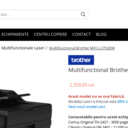
E ECHIPAMENTE
CENTRU COPIERE
CONTACT
BLOG
/
Multifunctionale Laser /
Multifunctional Brother MFC-L2752DW
Multifunctional Brot
2.359,00 Lei
Acest model nu se mai fabrică.
Modelul care l-a înlocuit este
MFC-
Vezi noul model aici.
Consumabile pentru acest echi
Cartuș Original TN-2421 - 3000 pagi
Cilindru Original DR-2401 - 12.000 p