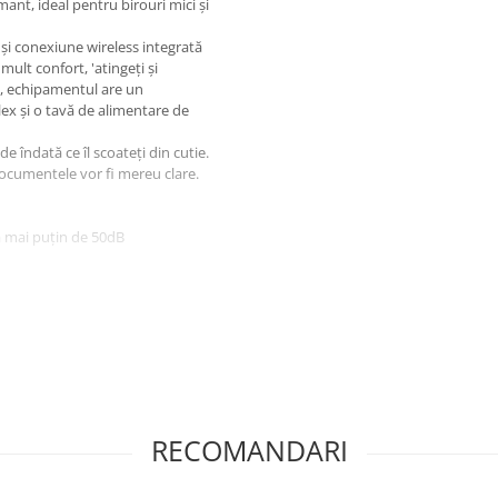
t, ideal pentru birouri mici și
 și conexiune wireless integrată
ult confort, 'atingeți și
a, echipamentul are un
x și o tavă de alimentare de
e îndată ce îl scoateți din cutie.
 documentele vor fi mereu clare.
a mai puțin de 50dB
mat de documente (ADF) de 50 de
ar-field communications)
citatea aprox. declarată în
RECOMANDARI
ck Award. MFC-L2752DW este
are de până la 34 de pagini pe
entator automat de documente de