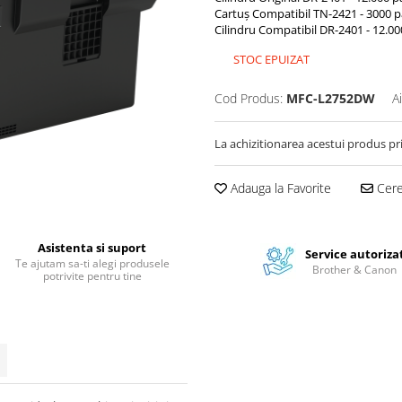
Cartuș Compatibil TN-2421 - 3000 p
Cilindru Compatibil DR-2401 - 12.00
STOC EPUIZAT
Cod Produs:
MFC-L2752DW
A
La achizitionarea acestui produs pr
Adauga la Favorite
Cere 
Asistenta si suport
Service autoriza
Te ajutam sa-ti alegi produsele
Brother & Canon
potrivite pentru tine