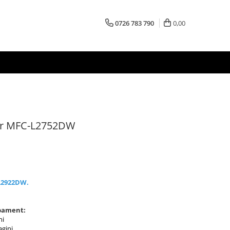
0726 783 790
0,00
her MFC-L2752DW
L2922DW.
pament:
ni
agini