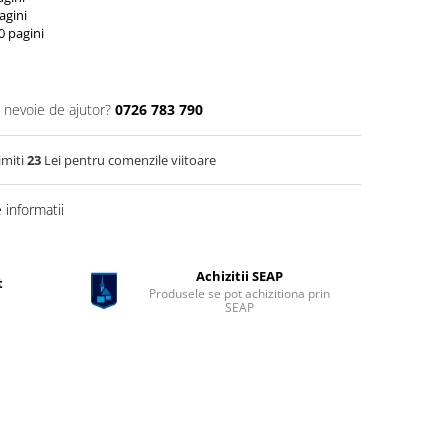
agini
0 pagini
i nevoie de ajutor?
0726 783 790
imiti
23
Lei pentru comenzile viitoare
informatii
Achizitii SEAP
t
Produsele se pot achizitiona prin
SEAP