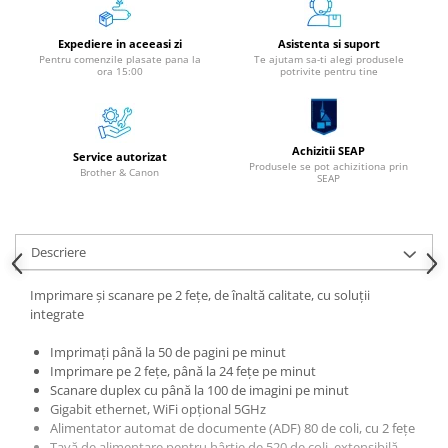
Alonje
Expediere in aceeasi zi
Asistenta si suport
Clipboard-uri
Pentru comenzile plasate pana la
Te ajutam sa-ti alegi produsele
ora 15:00
potrivite pentru tine
Accesorii pentru Arhivare
Caiete Mecanice
Articole Ambalare
Elastice bani
Achizitii SEAP
Service autorizat
Produsele se pot achizitiona prin
Brother & Canon
Ecusoane
SEAP
Intercalatoare
Magneți
Descriere
Sfoară
Mape
Imprimare și scanare pe 2 fețe, de înaltă calitate, cu soluții
Rechizite Școlare
integrate
Ghiozdane / Genți
Imprimați până la 50 de pagini pe minut
Penare
Imprimare pe 2 fețe, până la 24 fețe pe minut
Scanare duplex cu până la 100 de imagini pe minut
Instrumente de Scris și Desen
Gigabit ethernet, WiFi opțional 5GHz
Accesorii pentru Pictură
Alimentator automat de documente (ADF) 80 de coli, cu 2 fețe
Caiete
Tavă de alimentare pentru hârtie de 520 de coli, extensibilă