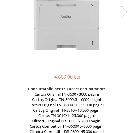
Foarfece
Perforatoare
Hârtie / Produse din hârtie
Agende
Bloc Notes
Carton Color
Cuburi din Hârtie / Notițe Adezive
Etichete Autocolante
Hârtie
4.669,00 Lei
Hârtie Color
Hârtie Foto
Consumabile pentru acest echipament:
Notes Adeziv
Cartuș Original TN-3600 - 3000 pagini
Cartuș Original TN-3600XL - 6000 pagini
Plicuri
Cartuș Original TN-3600XXL - 11.000 pagini
Registre / Repertoare
Cartuș Original TN-3610 - 18.000 pagini
Role Casă de Marcat
Cartuș TN-3610XL- 25.000 pagini
Cilindru Original DR-3600 - 75.000 pagini
Role Hârtie Plotter
Cartuș Compatibil TN-3600XL- 6000 pagini
Tipizate
Cilindru Compatibil DR-3600- 45.000 pagini