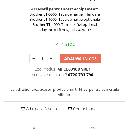
Instrumente de scris
Accesorii pentru acest echipament:
Pixuri
Brother LT-5505, Tava de hârtie inferioară
Brother LT-6505, Tava de hârtie opțională
Stilouri
Brother TT-4000, Turn de tăvi opțional
Rollere
Adaptor Wi-fi original 2,4/5GHz
Creioane Grafice
Markere / Textmarkere
IN STOC
Rezerve Pixuri / Cerneală
ADAUGA IN COS
Radiere
Corectoare
Cod Produs:
MFCL6910DNRE1
Creioane Mecanice / Mine
Ai nevoie de ajutor?
0726 783 790
Linere
Penițe
La achizitionarea acestui produs primiti
46
Lei pentru comenzile
viitoare
Organizare și Arhivare
Bibliorafturi
Adauga la Favorite
Cere informatii
Dosare
Folii Protecție
Cutii Arhivare