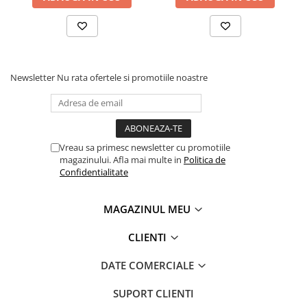
Soluții integrate
Soluțiile de gestionare a imprimării se află în centrul MFC-
L6910DN, cu Barcode Print+, Secure Print+ și UI dedicat, puteți
imprima, automatiza și personaliza în siguranță fluxurile de lucru
imediat. De asemenea, aveți opțiunea de a vă integra în
continuare dispozitivul cu soluții terțe, inclusiv Kofax, YSoft și
Newsletter
Nu rata ofertele si promotiile noastre
multe altele.
Vreau sa primesc newsletter cu promotiile
magazinului. Afla mai multe in
Politica de
Confidentialitate
MAGAZINUL MEU
CLIENTI
DATE COMERCIALE
SUPORT CLIENTI
Faceți imprimarea mai simplă cu Brother MPS