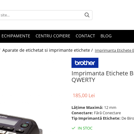
E ECHIPAMENTE
CENTRU COPIERE
CONTACT
BLOG
/
Aparate de etichetat si imprimante etichete /
Imprimanta Etichete 
Imprimanta Etichete 
QWERTY
185,00 Lei
Lățime Maximă:
12 mm
Conectare:
Fără Conectare
Tip Imprimantă Etichete:
De Bir
IN STOC