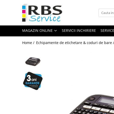
Magazin Online
Echipamente de printare
MAGAZIN ONLINE
SERVICII INCHIRIERE
SERVIC
Imprimante
Format mare - plotter
Home /
Echipamente de etichetare & coduri de bare 
Imprimante Laser
Imprimante LED
Imprimante termice portabile
Multifunctionale
Multifunctionale cu cerneala
Multifunctionale Laser
Multifunctionale LED
Scanere
Scanere de birou
Scanere portabile