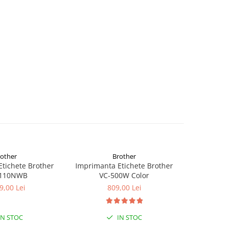
rother
Brother
tichete Brother
Imprimanta Etichete Brother
Imprimant
1110NWB
VC-500W Color
PTOUCH Cu
9,00 Lei
809,00 Lei
IN STOC
IN STOC