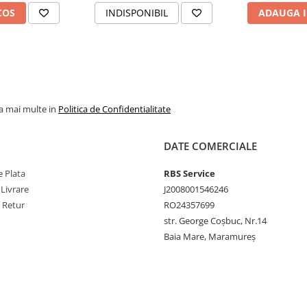
COS
INDISPONIBIL
ADAUGA I
us, vă rugăm să apăsați
aici
.
ersoanelor juridice
la mai multe in
Politica de Confidentialitate
DATE COMERCIALE
 Plata
RBS Service
 Livrare
J2008001546246
e Retur
RO24357699
str. George Coșbuc, Nr.14
Baia Mare, Maramureș