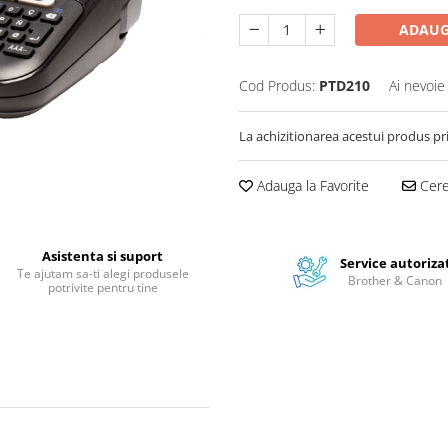
ADAUG
Cod Produs:
PTD210
Ai nevoie
La achizitionarea acestui produs pr
Adauga la Favorite
Cere 
Asistenta si suport
Service autoriza
Te ajutam sa-ti alegi produsele
Brother & Canon
potrivite pentru tine