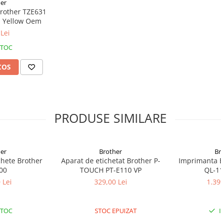
er
Brother TZE631
r-o gamă largă de culori și lățimi
 Yellow Oem
un suport ușor de desprins
Lei
rezistente, și sunt proiectate să
ziune și chimicale.
STOC
COS
u bandă negru pe alb, ceea ce
simplu instalați bateriile 6 x AAA
rat) și imprimați.
PRODUSE SIMILARE
er
Brother
B
chete Brother
Aparat de etichetat Brother P-
Imprimanta E
00
TOUCH PT-E110 VP
QL-
 Lei
329,00 Lei
1.39
STOC
STOC EPUIZAT