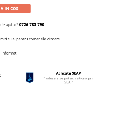
A IN COS
 de ajutor?
0726 783 790
imiti
1
Lei pentru comenzile viitoare
informatii
Achizitii SEAP
t
Produsele se pot achizitiona prin
SEAP