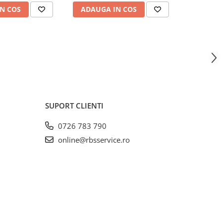
N COS
ADAUGA IN COS
INDIS
SUPORT CLIENTI
0726 783 790
online@rbsservice.ro