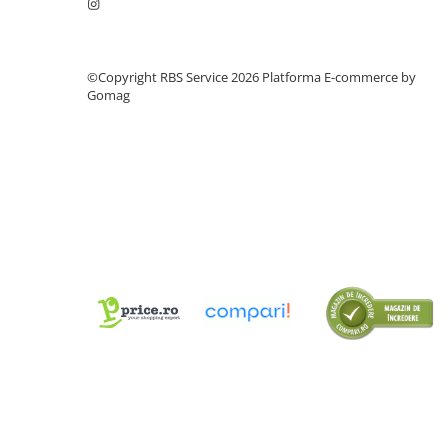
Cutii Arhivare
Alonje
Clipboard-uri
©Copyright RBS Service 2026
Platforma E-commerce by
Accesorii pentru Arhivare
Gomag
Caiete Mecanice
Articole Ambalare
Elastice bani
Ecusoane
Intercalatoare
Magneți
Sfoară
Mape
Rechizite Școlare
Ghiozdane / Genți
Penare
Instrumente de Scris și Desen
Accesorii pentru Pictură