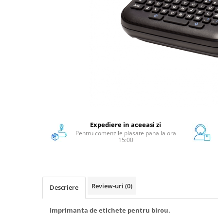
Scanere format mare
Consumabile
Consumabile echipamente
Cartușe
Flacoane Cerneală
Cilindrii / Drum Unit
Unitate Transfer / Belt Unit
Containere reziduale
Consumabile echipamente de
etichetat
Expediere in aceeasi zi
Pentru comenzile plasate pana la ora
Benzi Brother P-Touch
15:00
Role Brother DK
Role Termice și Riboane
Role Brother CZ
Alte Consumabile
Review-uri
(0)
Descriere
Echipamente de etichetare &
coduri de bare
Imprimanta de etichete pentru birou.