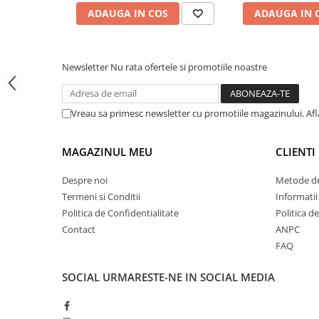
Tipizate
ADAUGA IN COS
ADAUGA IN 
Instrumente de scris
Pixuri
Stilouri
Newsletter
Nu rata ofertele si promotiile noastre
Pentru a beneficia de garanție extinsă la acest prod
Rollere
*garanția extinsă se aplică atât persoanelor fizice, cât și p
Creioane Grafice
Vreau sa primesc newsletter cu promotiile magazinului. Af
Markere / Textmarkere
Rezerve Pixuri / Cerneală
MAGAZINUL MEU
CLIENTI
Radiere
Corectoare
Despre noi
Metode de
Creioane Mecanice / Mine
Termeni si Conditii
Informatii
Politica de Confidentialitate
Politica d
Linere
Contact
ANPC
Penițe
FAQ
Organizare și Arhivare
Bibliorafturi
SOCIAL
URMARESTE-NE IN SOCIAL MEDIA
Dosare
Folii Protecție