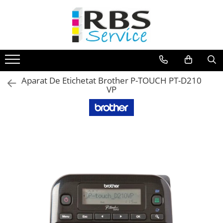
Magazin Online
Echipamente de printare
Imprimante
Aparat De Etichetat Brother P-TOUCH PT-D210
Format mare - plotter
VP
Imprimante Laser
Imprimante LED
Imprimante termice portabile
Multifunctionale
Multifunctionale cu cerneala
Multifunctionale Laser
Multifunctionale LED
Scanere
Scanere de birou
Scanere portabile