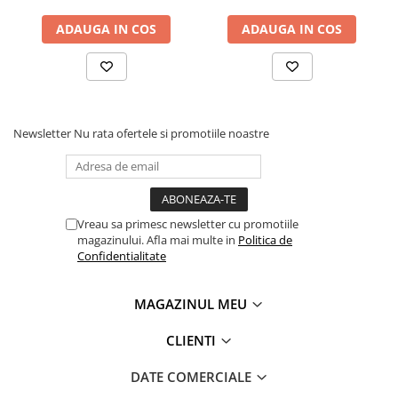
Lățime - 3.5mm
Cutii Arhivare
Lățime - 6mm
ADAUGA IN COS
ADAUGA IN COS
Alonje
Lățime - 9mm
Lățime - 12mm
Clipboard-uri
Accesorii pentru Arhivare
Caiete Mecanice
Broșura completă a dispozitivului poate fi consultată
aici
.
Articole Ambalare
Newsletter
Nu rata ofertele si promotiile noastre
Elastice bani
Ecusoane
Intercalatoare
Magneți
Vreau sa primesc newsletter cu promotiile
magazinului. Afla mai multe in
Politica de
Sfoară
Confidentialitate
Mape
Pentru a beneficia de garanție extinsă la acest produs, vă
Rechizite Școlare
rugăm să apăsați
aici
.
MAGAZINUL MEU
*garanția extinsă se aplică atât persoanelor fizice, cât și
Ghiozdane / Genți
persoanelor juridice
CLIENTI
Penare
Instrumente de Scris și Desen
DATE COMERCIALE
Accesorii pentru Pictură