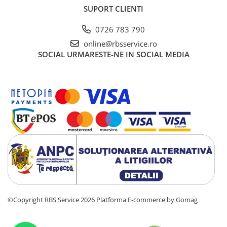
Caiete
SUPORT CLIENTI
Coperți Caiete / Cărți
0726 783 790
Cretă/Burete/Table Școlare
online@rbsservice.ro
Plastilină
SOCIAL
URMARESTE-NE IN SOCIAL MEDIA
Socotitori / Bețigașe
Articole Creative și Craft
Carioci
Creioane Colorate
Instrumente Geometrie
Lipici
Tehnica de birou
Laminatoare
Folii Laminare
Distrugătoare Documente
Ghilotine / Trimmere
©Copyright RBS Service 2026
Platforma E-commerce by Gomag
Aparate de Îndosariat și Accesorii
Calculatoare de Birou