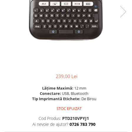
Scanere format mare
Consumabile
Consumabile echipamente
Cartușe
Flacoane Cerneală
Cilindrii / Drum Unit
Unitate Transfer / Belt Unit
Containere reziduale
Consumabile echipamente de
etichetat
239,00 Lei
Benzi Brother P-Touch
Lățime Maximă:
12 mm
Role Brother DK
Conectare:
USB, Bluetooth
Role Termice și Riboane
Tip Imprimantă Etichete:
De Birou
Role Brother CZ
STOC EPUIZAT
Alte Consumabile
Cod Produs:
PTD210VPYJ1
Echipamente de etichetare &
Ai nevoie de ajutor?
0726 783 790
coduri de bare