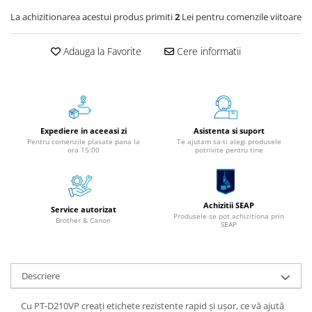
Aparate de etichetat si imprimante
La achizitionarea acestui produs primiti
2
Lei pentru comenzile viitoare
etichete
Cititoare coduri de bare
Adauga la Favorite
Cere informatii
Papetărie / Birotică
Accesorii pentru birou
Elastice / Buretiere / Lupe
Tuș Ștampile / Tușiere / Indigo
Expediere in aceeasi zi
Asistenta si suport
Adezivi
Pentru comenzile plasate pana la
Te ajutam sa-ti alegi produsele
ora 15:00
potrivite pentru tine
Benzi Adezive / Dispensere
Rigle
Suport Accesorii Birou
Achizitii SEAP
Service autorizat
Coșuri de Birou
Produsele se pot achizitiona prin
Brother & Canon
SEAP
Suporturi Documente
Ace / Pioneze
Agrafe / Clipsuri
Descriere
Capsatoare / Decapsatoare
Capse
Cu PT-D210VP creați etichete rezistente rapid și ușor, ce vă ajută