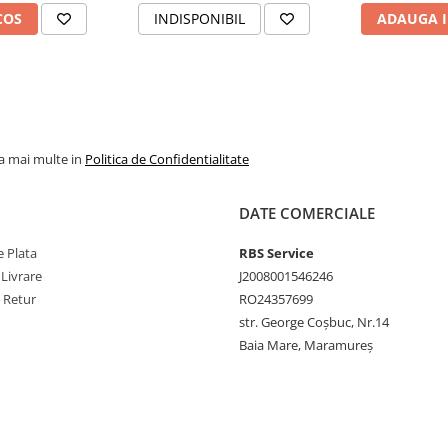
development kits pentru Microsoft
COS
INDISPONIBIL
ADAUGA I
marea de etichete din propriul
l pentru integrarea în diverse
cum șantiere, sau dacă
ă pentru baterie și acumulator
e oriunde și oricând.
la mai multe in
Politica de Confidentialitate
i, și includ benzi speciale precum
eag) și benzi de securitate.
DATE COMERCIALE
ate și testate să reziste la
chimicale.
 Plata
RBS Service
 Livrare
J2008001546246
e Retur
RO24357699
str. George Coșbuc, Nr.14
Baia Mare, Maramureș