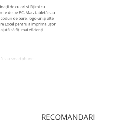
ții de culori și lățimi cu
hete de pe PC, Mac, tabletă sau
oduri de bare, logo-uri și alte
șiere Excel pentru a imprima ușor
jută să fiți mai eficienți.
etă sau smartphone
te multiple
rcini de etichetare
i de până la 36mm, imprimare pe
e imprimare, PT-P900W este ideal
RECOMANDARI
tichete la cerere oriunde și