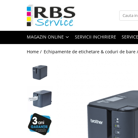
Magazin Online
Echipamente de printare
MAGAZIN ONLINE
SERVICII INCHIRIERE
SERVIC
Imprimante
Format mare - plotter
Home /
Echipamente de etichetare & coduri de bare 
Imprimante Laser
Imprimante LED
Imprimante termice portabile
Multifunctionale
Multifunctionale cu cerneala
Multifunctionale Laser
Multifunctionale LED
Scanere
Scanere de birou
Scanere portabile