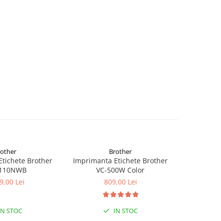
rother
Brother
tichete Brother
Imprimanta Etichete Brother
Imprimant
1110NWB
VC-500W Color
PTOUCH Cu
9,00 Lei
809,00 Lei
IN STOC
IN STOC