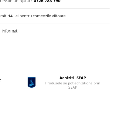
 nevoie de ajutor?
0726 783 790
imiti
14
Lei pentru comenzile viitoare
informatii
Achizitii SEAP
t
Produsele se pot achizitiona prin
SEAP