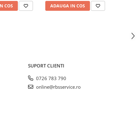
N COS
ADAUGA IN COS
INDIS
SUPORT CLIENTI
0726 783 790
online@rbsservice.ro