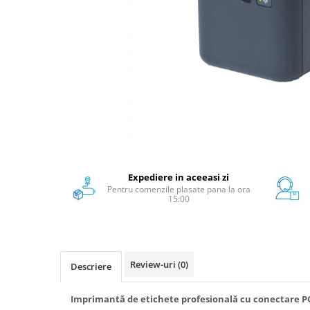
Scanere format mare
Consumabile
Consumabile echipamente
Cartușe
Flacoane Cerneală
Cilindrii / Drum Unit
Unitate Transfer / Belt Unit
Containere reziduale
Consumabile echipamente de
etichetat
Expediere in aceeasi zi
Pentru comenzile plasate pana la ora
Benzi Brother P-Touch
15:00
Role Brother DK
Role Termice și Riboane
Role Brother CZ
Alte Consumabile
Review-uri
(0)
Descriere
Echipamente de etichetare &
coduri de bare
Imprimantă de etichete profesională cu conectare PC 