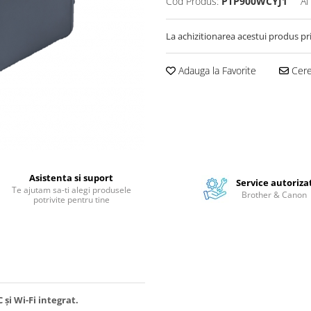
Cod Produs:
PTP900WCYJ1
Ai
La achizitionarea acestui produs pr
Adauga la Favorite
Cere 
Asistenta si suport
Service autoriza
Te ajutam sa-ti alegi produsele
Brother & Canon
potrivite pentru tine
și Wi-Fi integrat.