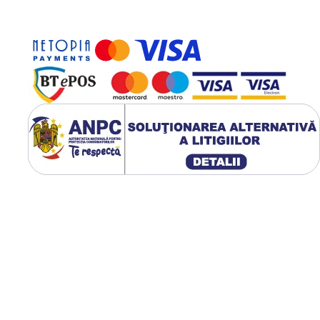
us, vă rugăm să apăsați
aici
.
ersoanelor juridice