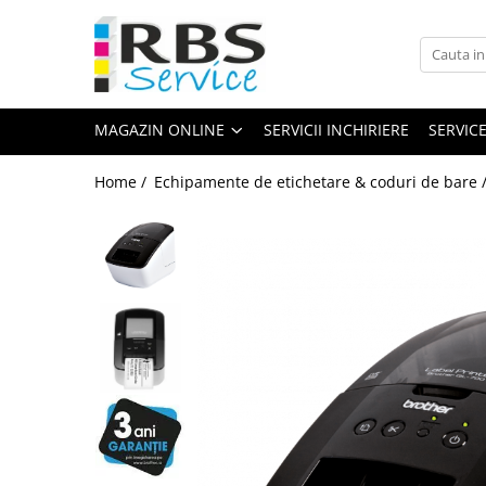
Magazin Online
Echipamente de printare
MAGAZIN ONLINE
SERVICII INCHIRIERE
SERVIC
Imprimante
Format mare - plotter
Home /
Echipamente de etichetare & coduri de bare 
Imprimante Laser
Imprimante LED
Imprimante termice portabile
Multifunctionale
Multifunctionale cu cerneala
Multifunctionale Laser
Multifunctionale LED
Scanere
Scanere de birou
Scanere portabile