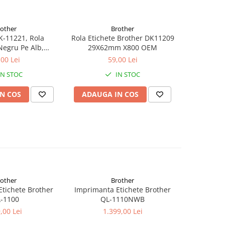
rother
Brother
K-11221, Rola
Rola Etichete Brother DK11209
Rola Etich
Negru Pe Alb,
29X62mm X800 OEM
29X9
X23mm
,00 Lei
59,00 Lei
IN STOC
IN STOC
N COS
ADAUGA IN COS
ADAUG
rother
Brother
tichete Brother
Imprimanta Etichete Brother
-1100
QL-1110NWB
,00 Lei
1.399,00 Lei