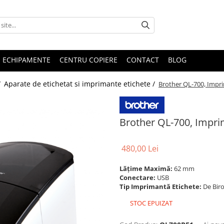
E ECHIPAMENTE
CENTRU COPIERE
CONTACT
BLOG
/
Aparate de etichetat si imprimante etichete /
Brother QL-700, Impri
Brother QL-700, Impri
480,00 Lei
Lățime Maximă:
62 mm
Conectare:
USB
Tip Imprimantă Etichete:
De Bir
STOC EPUIZAT