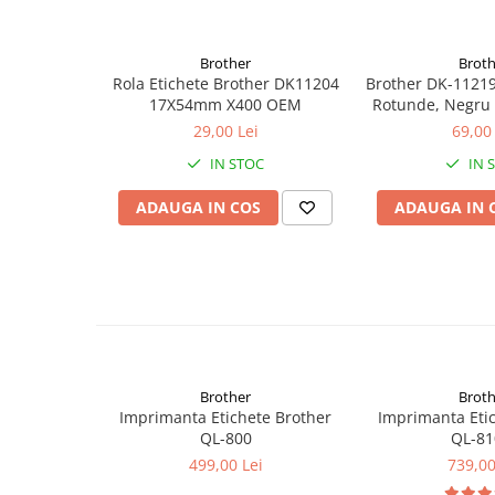
Cuttere
Foarfece
Brother
Broth
Perforatoare
Rola Etichete Brother DK11204
Brother DK-11219
Hârtie / Produse din hârtie
17X54mm X400 OEM
Rotunde, Negru
Diame
29,00 Lei
69,00 
Agende
Bloc Notes
IN STOC
IN 
Carton Color
Pentru a beneficia de garanție extinsă la acest prod
ADAUGA IN COS
ADAUGA IN 
*garanția extinsă se aplică atât persoanelor fizice, cât și p
Cuburi din Hârtie / Notițe Adezive
Etichete Autocolante
Hârtie
Hârtie Color
Hârtie Foto
Notes Adeziv
Plicuri
Brother
Broth
Imprimanta Etichete Brother
Imprimanta Eti
Registre / Repertoare
QL-800
QL-8
Role Casă de Marcat
499,00 Lei
739,00
Role Hârtie Plotter