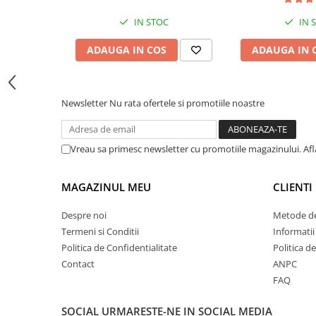
Tipizate
IN STOC
IN 
Instrumente de scris
Pixuri
ADAUGA IN COS
ADAUGA IN 
Stilouri
Rollere
Newsletter
Nu rata ofertele si promotiile noastre
Creioane Grafice
Markere / Textmarkere
Rezerve Pixuri / Cerneală
Vreau sa primesc newsletter cu promotiile magazinului. Af
Radiere
Corectoare
MAGAZINUL MEU
CLIENTI
Creioane Mecanice / Mine
Linere
Despre noi
Metode de
Termeni si Conditii
Informatii
Penițe
Politica de Confidentialitate
Politica d
Organizare și Arhivare
Contact
ANPC
Bibliorafturi
FAQ
Dosare
Folii Protecție
SOCIAL
URMARESTE-NE IN SOCIAL MEDIA