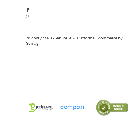
Cutii Arhivare
Alonje
Clipboard-uri
Accesorii pentru Arhivare
Caiete Mecanice
©Copyright RBS Service 2026
Platforma E-commerce by
Articole Ambalare
Gomag
Elastice bani
Ecusoane
Intercalatoare
Magneți
Sfoară
Mape
Rechizite Școlare
Ghiozdane / Genți
Penare
Instrumente de Scris și Desen
Accesorii pentru Pictură