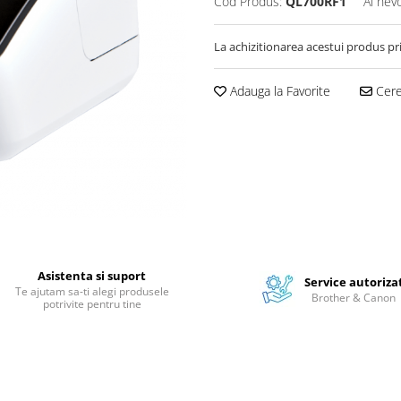
Cod Produs:
QL700RF1
Ai nev
La achizitionarea acestui produs pr
Adauga la Favorite
Cere 
Asistenta si suport
Service autoriza
Te ajutam sa-ti alegi produsele
Brother & Canon
potrivite pentru tine