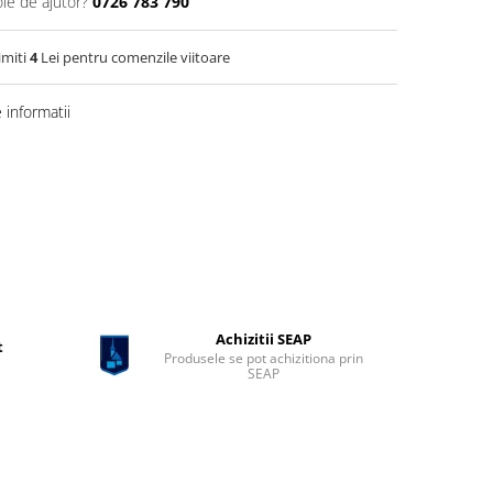
oie de ajutor?
0726 783 790
imiti
4
Lei pentru comenzile viitoare
informatii
Achizitii SEAP
t
Produsele se pot achizitiona prin
SEAP