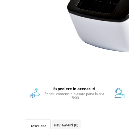
Scanere format mare
Consumabile
Consumabile echipamente
Cartușe
Flacoane Cerneală
Cilindrii / Drum Unit
Unitate Transfer / Belt Unit
Containere reziduale
Consumabile echipamente de
etichetat
Benzi Brother P-Touch
Role Brother DK
Expediere in aceeasi zi
Pentru comenzile plasate pana la ora
Role Termice și Riboane
15:00
Role Brother CZ
Alte Consumabile
Echipamente de etichetare &
coduri de bare
Review-uri
(0)
Descriere