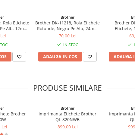
er
Brother
B
, Rola Etichete
Brother DK-11218, Rola Etichete
Brother D
 Pe Alb, 12mm
Rotunde, Negru Pe Alb, 24mm
Etichete, 
tru
Diametru
23
Lei
70,00 Lei
69
STOC
IN STOC
us, vă rugăm să apăsați
aici
.
COS
ADAUGA IN COS
ADAUGA I
ersoanelor juridice
PRODUSE SIMILARE
er
Brother
B
chete Brother
Imprimanta Etichete Brother
Imprimanta E
10W
QL-820NWB
QL
 Lei
899,00 Lei
999