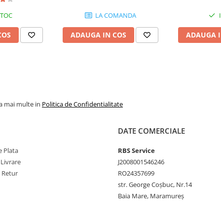
STOC
LA COMANDA
COS
ADAUGA IN COS
ADAUGA I
la mai multe in
Politica de Confidentialitate
DATE COMERCIALE
 Plata
RBS Service
 Livrare
J2008001546246
e Retur
RO24357699
str. George Coșbuc, Nr.14
Baia Mare, Maramureș