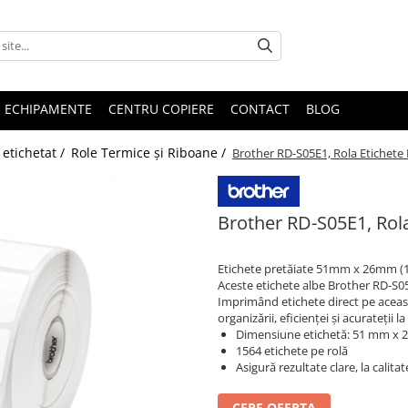
E ECHIPAMENTE
CENTRU COPIERE
CONTACT
BLOG
etichetat /
Role Termice și Riboane /
Brother RD-S05E1, Rola Etichete
Brother RD-S05E1, Rol
Etichete pretăiate 51mm x 26mm (15
Aceste etichete albe Brother RD-S05
Imprimând etichete direct pe aceast
organizării, eficienței și acurateții
Dimensiune etichetă: 51 mm x
1564 etichete pe rolă
Asigură rezultate clare, la calitat
CERE OFERTA