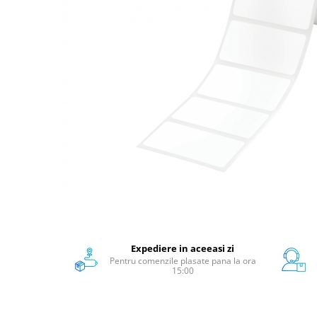
Scanere format mare
Consumabile
Consumabile echipamente
Cartușe
Flacoane Cerneală
Cilindrii / Drum Unit
Unitate Transfer / Belt Unit
Containere reziduale
Consumabile echipamente de
etichetat
Benzi Brother P-Touch
Role Brother DK
Role Termice și Riboane
Expediere in aceeasi zi
Role Brother CZ
Pentru comenzile plasate pana la ora
Alte Consumabile
15:00
Echipamente de etichetare &
coduri de bare