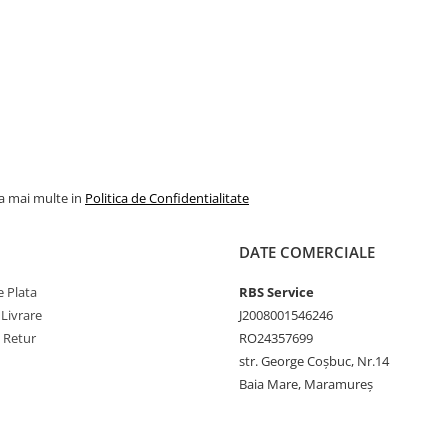
la mai multe in
Politica de Confidentialitate
DATE COMERCIALE
 Plata
RBS Service
 Livrare
J2008001546246
e Retur
RO24357699
str. George Coșbuc, Nr.14
Baia Mare, Maramureș