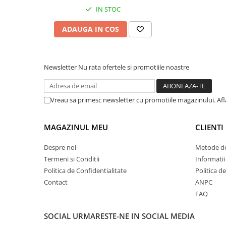
Cuttere
IN STOC
Foarfece
ADAUGA IN COS
Perforatoare
Hârtie / Produse din hârtie
Agende
Newsletter
Nu rata ofertele si promotiile noastre
Bloc Notes
Carton Color
Vreau sa primesc newsletter cu promotiile magazinului. Af
Cuburi din Hârtie / Notițe Adezive
Etichete Autocolante
Hârtie
MAGAZINUL MEU
CLIENTI
Hârtie Color
Despre noi
Metode de
Hârtie Foto
Termeni si Conditii
Informatii
Notes Adeziv
Politica de Confidentialitate
Politica d
Plicuri
Contact
ANPC
Registre / Repertoare
FAQ
Role Casă de Marcat
SOCIAL
URMARESTE-NE IN SOCIAL MEDIA
Role Hârtie Plotter