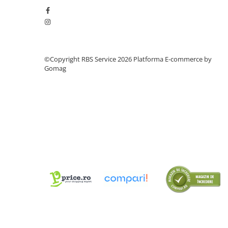
Tipizate
Instrumente de scris
Pixuri
Stilouri
©Copyright RBS Service 2026
Platforma E-commerce by
Rollere
Gomag
Creioane Grafice
Markere / Textmarkere
Rezerve Pixuri / Cerneală
Radiere
Corectoare
Creioane Mecanice / Mine
Linere
Penițe
Organizare și Arhivare
Bibliorafturi
Dosare
Folii Protecție