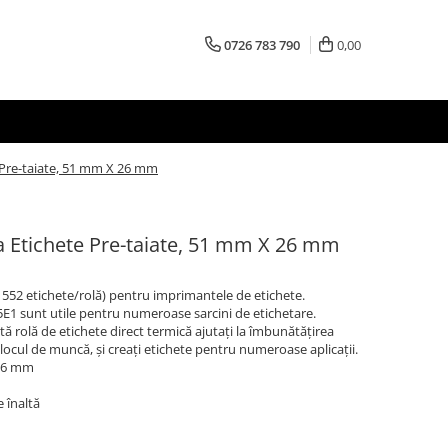
0726 783 790
0,00
 Pre-taiate, 51 mm X 26 mm
a Etichete Pre-taiate, 51 mm X 26 mm
52 etichete/rolă) pentru imprimantele de etichete.
E1 sunt utile pentru numeroase sarcini de etichetare.
ă rolă de etichete direct termică ajutați la îmbunătățirea
 la locul de muncă, și creați etichete pentru numeroase aplicații.
 26 mm
e înaltă