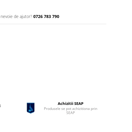
 nevoie de ajutor?
0726 783 790
Achizitii SEAP
t
Produsele se pot achizitiona prin
SEAP