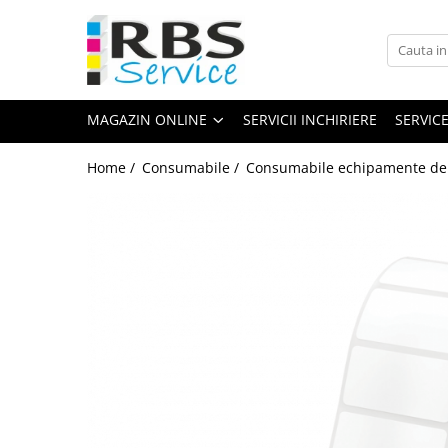
Magazin Online
Echipamente de printare
MAGAZIN ONLINE
SERVICII INCHIRIERE
SERVIC
Imprimante
Format mare - plotter
Home /
Consumabile /
Consumabile echipamente de 
Imprimante Laser
Imprimante LED
Imprimante termice portabile
Multifunctionale
Multifunctionale cu cerneala
Multifunctionale Laser
Multifunctionale LED
Scanere
Scanere de birou
Scanere portabile