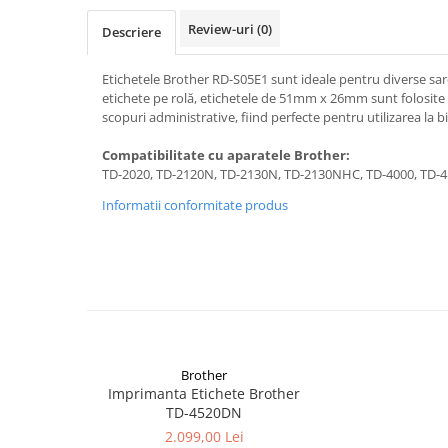
Aparate de etichetat si imprimante
etichete
Review-uri
(0)
Descriere
Cititoare coduri de bare
Etichetele Brother RD-S05E1 sunt ideale pentru diverse sar
Papetărie / Birotică
etichete pe rolă, etichetele de 51mm x 26mm sunt folosite 
Accesorii pentru birou
scopuri administrative, fiind perfecte pentru utilizarea la bi
Elastice / Buretiere / Lupe
Compatibilitate cu aparatele Brother:
Tuș Ștampile / Tușiere / Indigo
TD-2020, TD-2120N, TD-2130N, TD-2130NHC, TD-4000, TD-
Adezivi
Informatii conformitate produs
Benzi Adezive / Dispensere
Rigle
Suport Accesorii Birou
Coșuri de Birou
Suporturi Documente
Ace / Pioneze
Brother
Agrafe / Clipsuri
Imprimanta Etichete Brother
Capsatoare / Decapsatoare
TD-4520DN
Capse
2.099,00 Lei