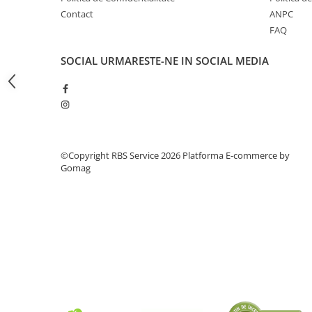
Tipizate
Contact
ANPC
Instrumente de scris
FAQ
Pixuri
SOCIAL
URMARESTE-NE IN SOCIAL MEDIA
Stilouri
Rollere
Creioane Grafice
Markere / Textmarkere
Rezerve Pixuri / Cerneală
©Copyright RBS Service 2026
Platforma E-commerce by
Radiere
Gomag
Corectoare
Creioane Mecanice / Mine
Linere
Penițe
Organizare și Arhivare
Bibliorafturi
Dosare
Folii Protecție