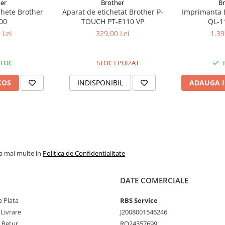
er
Brother
B
chete Brother
Aparat de etichetat Brother P-
Imprimanta E
00
TOUCH PT-E110 VP
QL-
 Lei
329,00 Lei
1.39
STOC
STOC EPUIZAT
us, vă rugăm să apăsați
aici
.
ersoanelor juridice
COS
INDISPONIBIL
ADAUGA I
la mai multe in
Politica de Confidentialitate
DATE COMERCIALE
 Plata
RBS Service
 Livrare
J2008001546246
e Retur
RO24357699