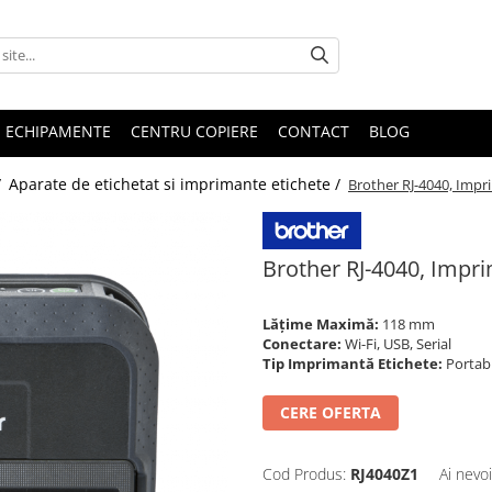
E ECHIPAMENTE
CENTRU COPIERE
CONTACT
BLOG
/
Aparate de etichetat si imprimante etichete /
Brother RJ-4040, Impr
Brother RJ-4040, Impri
Lățime Maximă:
118 mm
Conectare:
Wi-Fi, USB, Serial
Tip Imprimantă Etichete:
Portab
CERE OFERTA
Cod Produs:
RJ4040Z1
Ai nevo