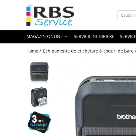
Magazin Online
Echipamente de printare
MAGAZIN ONLINE
SERVICII INCHIRIERE
SERVIC
Imprimante
Format mare - plotter
Home /
Echipamente de etichetare & coduri de bare 
Imprimante Laser
Imprimante LED
Imprimante termice portabile
Multifunctionale
Multifunctionale cu cerneala
Multifunctionale Laser
Multifunctionale LED
Scanere
Scanere de birou
Scanere portabile