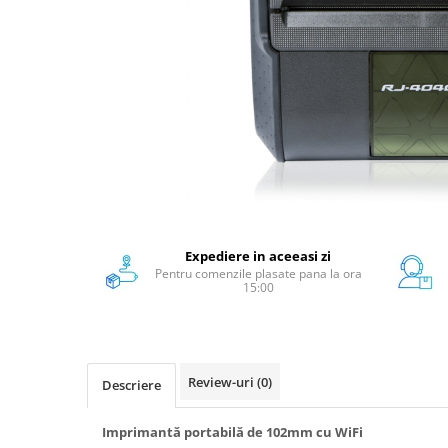
Scanere format mare
Consumabile
Consumabile echipamente
Cartușe
Flacoane Cerneală
Cilindrii / Drum Unit
Unitate Transfer / Belt Unit
Containere reziduale
Consumabile echipamente de
etichetat
Expediere in aceeasi zi
Pentru comenzile plasate pana la ora
Benzi Brother P-Touch
15:00
Role Brother DK
Role Termice și Riboane
Role Brother CZ
Alte Consumabile
Review-uri
(0)
Descriere
Echipamente de etichetare &
coduri de bare
Imprimantă portabilă de 102mm cu WiFi