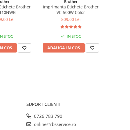
rother
Brother
tichete Brother
Imprimanta Etichete Brother
Imprimant
1110NWB
VC-500W Color
PTOUCH Cu
9,00 Lei
809,00 Lei
IN STOC
IN STOC
N COS
ADAUGA IN COS
INDIS
SUPORT CLIENTI
0726 783 790
online@rbsservice.ro