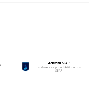
Achizitii SEAP
t
Produsele se pot achizitiona prin
SEAP