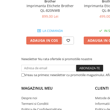
Brother
Broth
Cuttere
Imprimanta Etichete Brother
Imprimanta Eti
Foarfece
QL-820NWB
QL-8
Perforatoare
899,00 Lei
499,00
Hârtie / Produse din hârtie
Agende
LA COMANDA
IN 
Pentru a beneficia de garanție extinsă la acest prod
Bloc Notes
*garanția extinsă se aplică atât persoanelor fizice, cât și p
ADAUGA IN COS
ADAUGA IN 
Carton Color
Cuburi din Hârtie / Notițe Adezive
Etichete Autocolante
Newsletter
Nu rata ofertele si promotiile noastre
Hârtie
Hârtie Color
Hârtie Foto
Vreau sa primesc newsletter cu promotiile magazinului. Af
Notes Adeziv
Plicuri
MAGAZINUL MEU
CLIENTI
Registre / Repertoare
Despre noi
Metode de
Role Casă de Marcat
Termeni si Conditii
Informatii
Role Hârtie Plotter
Politica de Confidentialitate
Politica d