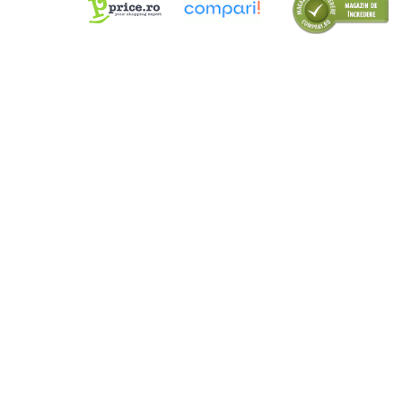
Cutii Arhivare
Alonje
Clipboard-uri
Accesorii pentru Arhivare
Caiete Mecanice
Articole Ambalare
Elastice bani
Ecusoane
Intercalatoare
Magneți
Sfoară
Mape
Rechizite Școlare
Ghiozdane / Genți
Penare
Instrumente de Scris și Desen
Accesorii pentru Pictură