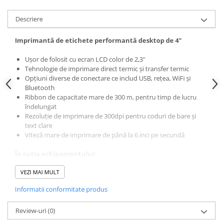
Cuttere
Descriere
Foarfece
Perforatoare
Imprimantă de etichete performantă desktop de 4"
Hârtie / Produse din hârtie
Ușor de folosit cu ecran LCD color de 2,3"
Agende
Tehnologie de imprimare direct termic și transfer termic
Bloc Notes
Opțiuni diverse de conectare ce includ USB, rețea, WiFi și
Carton Color
Bluetooth
Ribbon de capacitate mare de 300 m, pentru timp de lucru
Cuburi din Hârtie / Notițe Adezive
îndelungat
Etichete Autocolante
Rezoluție de imprimare de 300dpi pentru coduri de bare și
Hârtie
text clare
Viteză mare de imprimare de până la 6 inci pe secundă
Hârtie Color
Hârtie Foto
În cutia echipamentului:
Notes Adeziv
VEZI MAI MULT
Cablu de alimentare
Plicuri
Software pentru designul etichetelor - Bartender Ultra Lite
Informatii conformitate produs
Registre / Repertoare
Edition (descărcare gratuită)
Cablu USB
Role Casă de Marcat
Review-uri
Manualul utilizatorului
(0)
Role Hârtie Plotter
Doi suporți de ribbon de 1", un miez de ribbon de 1"