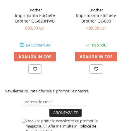
Cutii Arhivare
Ecranul LCD color îl face ușor de folosit, iar suportul pentru
Brother
Brother
limbajele comandă de imprimare și Software Development Kits
Alonje
Imprimanta Etichete
Imprimanta Etichete
simplifică integrarea în diverse sisteme.
Clipboard-uri
Brother QL-820NWB
Brother QL-800
Accesorii pentru Arhivare
899,00 Lei
499,00 Lei
Caiete Mecanice
Articole Ambalare
LA COMANDA
IN STOC
Elastice bani
ADAUGA IN COS
ADAUGA IN COS
Ecusoane
Intercalatoare
Magneți
Sfoară
Conectivitate pentru orice
Mape
cerințe
Newsletter
Nu rata ofertele si promotiile noastre
Rechizite Școlare
Având porturi USB, Ethernet și Serial integrate, puteți conecta
modelul Brother TD-4750TNWB fără probleme la echipamentele
Ghiozdane / Genți
și infrastructura existentă.
Penare
Opțiuni suplimentare de conectare includ WiFi și Bluetooth.
Instrumente de Scris și Desen
Vreau sa primesc newsletter cu promotiile
magazinului. Afla mai multe in
Politica de
Accesorii pentru Pictură