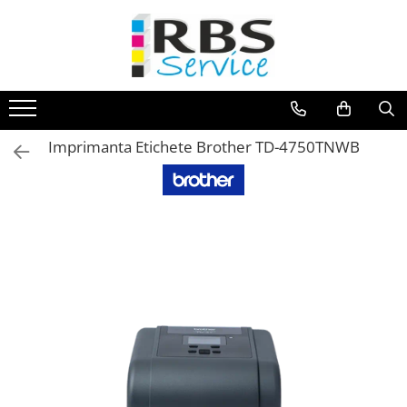
Magazin Online
Echipamente de printare
Imprimante
Imprimanta Etichete Brother TD-4750TNWB
Format mare - plotter
Imprimante Laser
Imprimante LED
Imprimante termice portabile
Multifunctionale
Multifunctionale cu cerneala
Multifunctionale Laser
Multifunctionale LED
Scanere
Scanere de birou
Scanere portabile