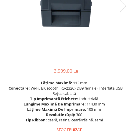
Scanere format mare
Consumabile
Consumabile echipamente
Cartușe
Flacoane Cerneală
Cilindrii / Drum Unit
Unitate Transfer / Belt Unit
Containere reziduale
Consumabile echipamente de
3.999,00 Lei
etichetat
Benzi Brother P-Touch
Lățime Maximă:
112 mm
Conectare:
Wi-Fi, Bluetooth, RS-232C (DB9 female), Interfață USB,
Role Brother DK
Rețea cablată
Role Termice și Riboane
Tip Imprimantă Etichete:
Industrială
Lungime Maximă De Imprimare:
11430 mm
Role Brother CZ
LățIme Maximă De Imprimare:
108 mm
Alte Consumabile
Rezolutie (Dpi):
300
Tip Ribbon:
ceară, rășină, ceară/rășină, semi
Echipamente de etichetare &
coduri de bare
STOC EPUIZAT