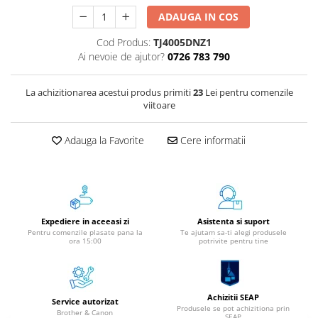
Aparate de etichetat si imprimante
ADAUGA IN COS
etichete
Cod Produs:
TJ4005DNZ1
Cititoare coduri de bare
Ai nevoie de ajutor?
0726 783 790
Papetărie / Birotică
Accesorii pentru birou
La achizitionarea acestui produs primiti
23
Lei pentru comenzile
viitoare
Elastice / Buretiere / Lupe
Tuș Ștampile / Tușiere / Indigo
Adauga la Favorite
Cere informatii
Adezivi
Benzi Adezive / Dispensere
Rigle
Suport Accesorii Birou
Coșuri de Birou
Expediere in aceeasi zi
Asistenta si suport
Pentru comenzile plasate pana la
Te ajutam sa-ti alegi produsele
Suporturi Documente
ora 15:00
potrivite pentru tine
Ace / Pioneze
Agrafe / Clipsuri
Capsatoare / Decapsatoare
Achizitii SEAP
Service autorizat
Capse
Produsele se pot achizitiona prin
Brother & Canon
SEAP