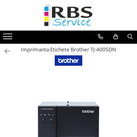
Magazin Online
Echipamente de printare
Imprimante
Imprimanta Etichete Brother TJ-4005DN
Format mare - plotter
Imprimante Laser
Imprimante LED
Imprimante termice portabile
Multifunctionale
Multifunctionale cu cerneala
Multifunctionale Laser
Multifunctionale LED
Scanere
Scanere de birou
Scanere portabile