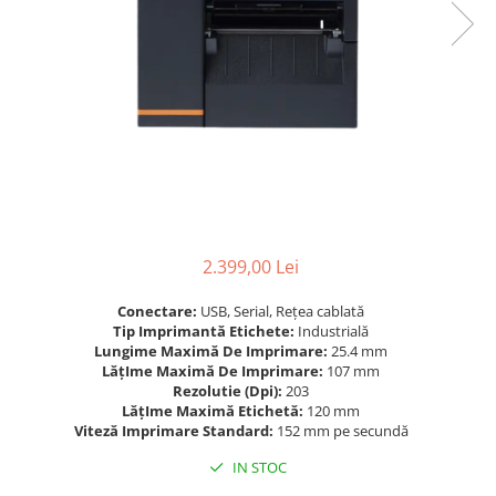
Scanere format mare
Consumabile
Consumabile echipamente
Cartușe
Flacoane Cerneală
Cilindrii / Drum Unit
Unitate Transfer / Belt Unit
Containere reziduale
Consumabile echipamente de
2.399,00 Lei
etichetat
Benzi Brother P-Touch
Conectare:
USB, Serial, Rețea cablată
Tip Imprimantă Etichete:
Industrială
Role Brother DK
Lungime Maximă De Imprimare:
25.4 mm
Role Termice și Riboane
LățIme Maximă De Imprimare:
107 mm
Rezolutie (Dpi):
203
Role Brother CZ
LățIme Maximă Etichetă:
120 mm
Alte Consumabile
Viteză Imprimare Standard:
152 mm pe secundă
Echipamente de etichetare &
IN STOC
coduri de bare