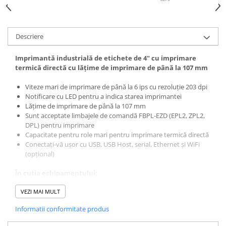
Cuttere
Foarfece
Perforatoare
Descriere
Hârtie / Produse din hârtie
Imprimantă industrială de etichete de 4" cu imprimare
Agende
termică directă cu lățime de imprimare de până la 107 mm
Bloc Notes
Viteze mari de imprimare de până la 6 ips cu rezoluție 203 dpi
Carton Color
Notificare cu LED pentru a indica starea imprimantei
Cuburi din Hârtie / Notițe Adezive
Lățime de imprimare de până la 107 mm
Etichete Autocolante
Sunt acceptate limbajele de comandă FBPL-EZD (EPL2, ZPL2,
DPL) pentru imprimare
Hârtie
Capacitate pentru role mari pentru imprimare termică directă
Hârtie Color
Conectați-vă ușor cu USB, USB Host, serial, Ethernet și WiFi
Hârtie Foto
(opțional)
Notes Adeziv
În cutia echipamentului:
Plicuri
VEZI MAI MULT
Cablu de alimentare
Registre / Repertoare
Software
Role Casă de Marcat
Informatii conformitate produs
Cablu USB
Role Hârtie Plotter
Manualul utilizatorului