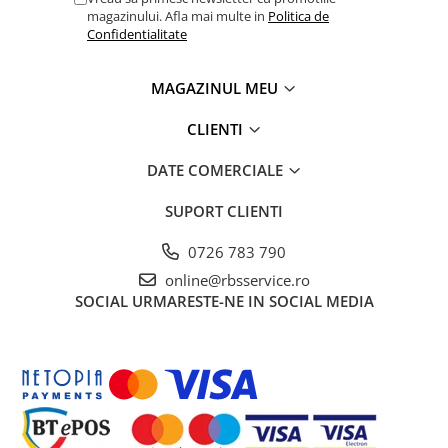
Caiete
magazinului. Afla mai multe in
Politica de
Confidentialitate
Coperți Caiete / Cărți
Cretă/Burete/Table Școlare
MAGAZINUL MEU
Plastilină
Socotitori / Bețigașe
CLIENTI
Articole Creative și Craft
DATE COMERCIALE
Carioci
Creioane Colorate
SUPORT CLIENTI
Instrumente Geometrie
Lipici
0726 783 790
Performanță testată
Tehnica de birou
online@rbsservice.ro
Cerneala și hârtia Brother Innobella sunt rezistente la lumină și
SOCIAL
URMARESTE-NE IN SOCIAL MEDIA
ozon, asigurând astfel că expunerea prelungită nu va cauza
Laminatoare
estomparea în timp a imprimărilor. Obțineți un finisaj cu
Folii Laminare
adevărat profesional cu cartușele de cerneală originale Brother.
Distrugătoare Documente
Ghilotine / Trimmere
Aparate de Îndosariat și Accesorii
Calculatoare de Birou