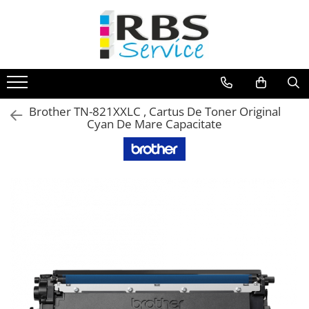
Magazin Online
Echipamente de printare
Imprimante
Brother TN-821XXLC , Cartus De Toner Original
Format mare - plotter
Cyan De Mare Capacitate
Imprimante Laser
Imprimante LED
Imprimante termice portabile
Multifunctionale
Multifunctionale cu cerneala
Multifunctionale Laser
Multifunctionale LED
Scanere
Scanere de birou
Scanere portabile