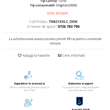
Tip Cartuș:
Toner
Aparate de etichetat si imprimante
Tip consumabil:
Original (OEM)
etichete
STOC EPUIZAT
Cititoare coduri de bare
Cod Produs:
TN821XXLC_OEM
Papetărie / Birotică
Ai nevoie de ajutor?
0726 783 790
Accesorii pentru birou
Elastice / Buretiere / Lupe
La achizitionarea acestui produs primiti
17
Lei pentru comenzile
Tuș Ștampile / Tușiere / Indigo
viitoare
Adezivi
Adauga la Favorite
Cere informatii
Benzi Adezive / Dispensere
Rigle
Suport Accesorii Birou
Coșuri de Birou
Suporturi Documente
Expediere in aceeasi zi
Asistenta si suport
Ace / Pioneze
Pentru comenzile plasate pana la
Te ajutam sa-ti alegi produsele
ora 15:00
potrivite pentru tine
Agrafe / Clipsuri
Capsatoare / Decapsatoare
Capse
Achizitii SEAP