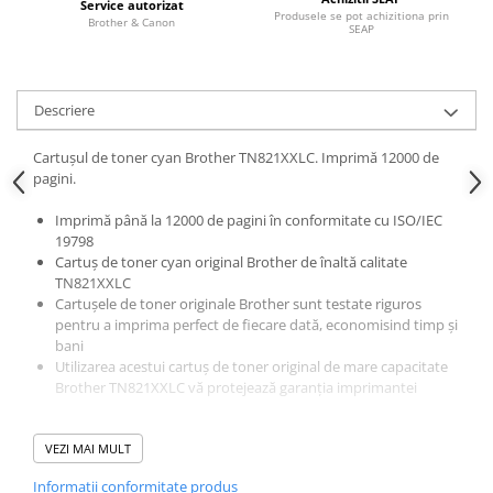
Service autorizat
Cuttere
Produsele se pot achizitiona prin
Brother & Canon
SEAP
Foarfece
Perforatoare
Hârtie / Produse din hârtie
Descriere
Agende
Cartușul de toner cyan Brother TN821XXLC. Imprimă 12000 de
Bloc Notes
pagini.
Carton Color
Cuburi din Hârtie / Notițe Adezive
Imprimă până la 12000 de pagini în conformitate cu ISO/IEC
19798
Etichete Autocolante
Cartuș de toner cyan original Brother de înaltă calitate
Hârtie
TN821XXLC
Cartușele de toner originale Brother sunt testate riguros
Hârtie Color
pentru a imprima perfect de fiecare dată, economisind timp și
Hârtie Foto
bani
Notes Adeziv
Utilizarea acestui cartuș de toner original de mare capacitate
Brother TN821XXLC vă protejează garanția imprimantei
Plicuri
Registre / Repertoare
Role Casă de Marcat
Acest cartuș de toner cyan de mare capacitate TN821XXLC,
VEZI MAI MULT
original, de schimb, este proiectat pentru a produce imprimări
Role Hârtie Plotter
Informatii conformitate produs
foarte clare, de fiecare dată.