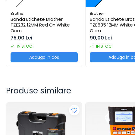
Tipizate
Instrumente de scris
Brother
Brother
Banda Etichete Brother
Banda Etichete Brot
Pixuri
TZE232 12MM Red On White
TZE535 12MM White 
Stilouri
Oem
Oem
Rollere
75,00 Lei
90,00 Lei
Creioane Grafice
IN STOC
IN STOC
Markere / Textmarkere
Adauga in cos
Adauga in c
Rezerve Pixuri / Cerneală
Radiere
Corectoare
Creioane Mecanice / Mine
Produse similare
Linere
Penițe
Organizare și Arhivare
Bibliorafturi
Dosare
Folii Protecție