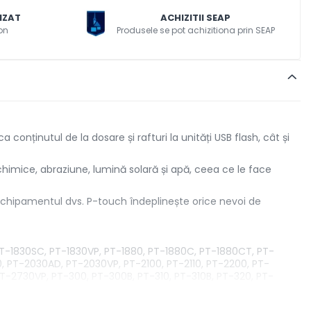
IZAT
ACHIZITII SEAP
on
Produsele se pot achizitiona prin SEAP
conținutul de la dosare și rafturi la unități USB flash, cât și
himice, abraziune, lumină solară și apă, ceea ce le face
ă echipamentul dvs. P-touch îndeplinește orice nevoi de
 PT-1830SC, PT-1830VP, PT-1880, PT-1880C, PT-1880CT, PT-
, PT-2030AD, PT-2030VP, PT-2100, PT-2110, PT-2200, PT-
T-2730VP, PT-300, PT-300B, PT-310, PT-310B, PT-320, PT-
0PC, PT-9400, PT-9500PC, PT-9600, PT-9700PC, PT-
500VP, PT-E550W, PT-E550WVP, PT-H300, PT-H300LI, PT-