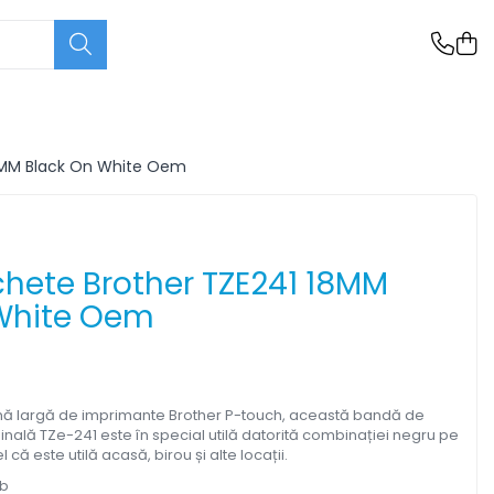
18MM Black On White Oem
chete Brother TZE241 18MM
White Oem
ă largă de imprimante Brother P-touch, această bandă de
inală TZe-241 este în special utilă datorită combinației negru pe
el că este utilă acasă, birou și alte locații.
lb