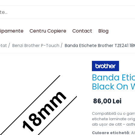
hipamente
Centru Copiere
Contact
Blog
tat /
Benzi Brother P-Touch /
Banda Etichete Brother TZE241 
Banda Eti
Black On 
86,00 Lei
Compatibilă cu o gam
etichete laminate orig
alb ușor de citit – astf
Culoare etichetă:
A