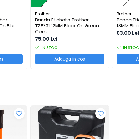
Brother
Brother
her
Banda Etichete Brother
Banda Eti
On Blue
TZE731 12MM Black On Green
18MM Bla
Oem
83,00 Lei
75,00 Lei
IN STOC
IN STOC
os
Adauga in cos
A