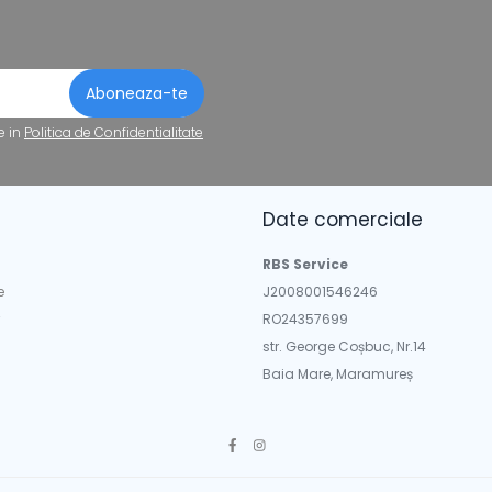
e in
Politica de Confidentialitate
Date comerciale
a
RBS Service
e
J2008001546246
RO24357699
str. George Coșbuc, Nr.14
Baia Mare, Maramureș