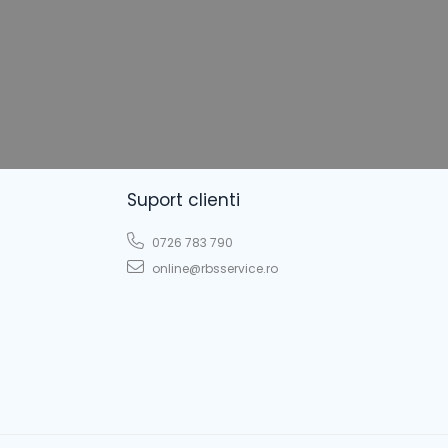
Suport clienti
0726 783 790
online@rbsservice.ro