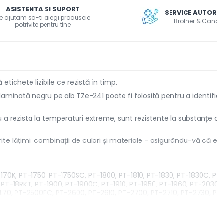
ASISTENTA SI SUPORT
SERVICE AUTOR
e ajutam sa-ti alegi produsele
Brother & Can
potrivite pentru tine
tichete lizibile ce rezistă în timp.
aminată negru pe alb TZe-241 poate fi folosită pentru a identifica 
a rezista la temperaturi extreme, sunt rezistente la substanțe c
erite lățimi, combinații de culori și materiale - asigurându-vă c
-170K, PT-1750, PT-1750SC, PT-1800, PT-1810, PT-1830, PT-1830C,
T-18RKT, PT-1900, PT-1900C, PT-1910, PT-1950, PT-1960, PT-2030
470, PT-2500PC, PT-2600, PT-2610, PT-2700, PT-2710, PT-2730, P
PT-540, PT-550, PT-580C, PT-7500, PT-7600, PT-9200DX, PT-920
00, PT-D600VP, PT-D800W, PT-E300, PT-E300VP, PT-E500, PT-E