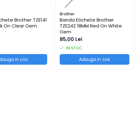
Brother
chete Brother TZE141
Banda Etichete Brother
ck On Clear Oem
TZE242 18MM Red On White
Oem
85,00 Lei
IN STOC
dauga in cos
Adauga in cos