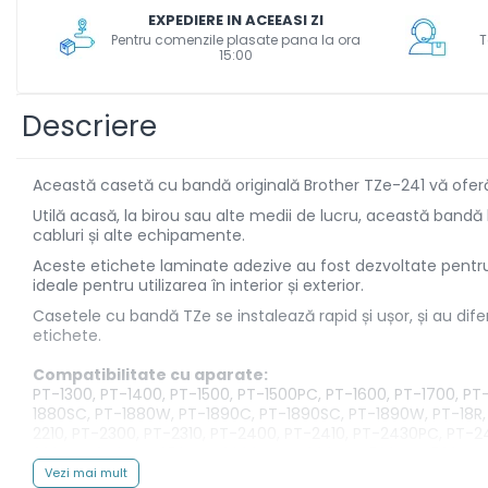
Aparate de etichetat si
EXPEDIERE IN ACEEASI ZI
imprimante etichete
Pentru comenzile plasate pana la ora
T
15:00
Cititoare coduri de bare
Papetărie / Birotică
Descriere
Accesorii pentru birou
Elastice / Buretiere / Lupe
Această casetă cu bandă originală Brother TZe-241 vă oferă e
Tuș Ștampile / Tușiere / Indigo
Utilă acasă, la birou sau alte medii de lucru, această bandă l
Adezivi
cabluri și alte echipamente.
Benzi Adezive / Dispensere
Aceste etichete laminate adezive au fost dezvoltate pentru 
Rigle
ideale pentru utilizarea în interior și exterior.
Suport Accesorii Birou
Casetele cu bandă TZe se instalează rapid și ușor, și au dif
Coșuri de Birou
etichete.
Suporturi Documente
Compatibilitate cu aparate:
Ace / Pioneze
PT-1300, PT-1400, PT-1500, PT-1500PC, PT-1600, PT-1700, PT
1880SC, PT-1880W, PT-1890C, PT-1890SC, PT-1890W, PT-18R, P
Agrafe / Clipsuri
2210, PT-2300, PT-2310, PT-2400, PT-2410, PT-2430PC, PT-2
Capsatoare / Decapsatoare
330, PT-340, PT-350, PT-3600, PT-4000, PT-520, PT-530, 
9800PCN, PT-D400, PT-D400AD, PT-D400VP, PT-D450, PT-D6
Capse
Vezi mai mult