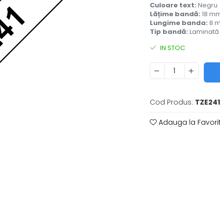
Culoare text:
Negru
Lățime bandă:
18 m
Lungime banda:
8 
Tip bandă:
Laminată
IN STOC
Cod Produs:
TZE24
Adauga la Favori