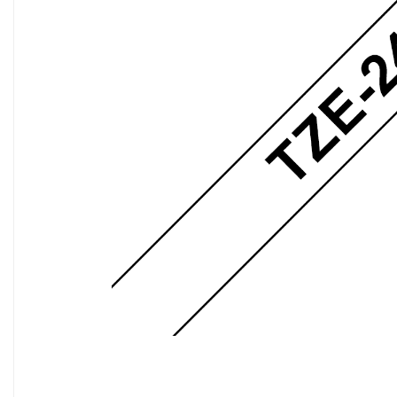
Scanere format mare
Consumabile
Consumabile echipamente
Cartușe
Flacoane Cerneală
Cilindrii / Drum Unit
Unitate Transfer / Belt Unit
Containere reziduale
Consumabile echipamente de
etichetat
Benzi Brother P-Touch
Role Brother DK
Role Termice și Riboane
Role Brother CZ
Alte Consumabile
Echipamente de etichetare &
coduri de bare