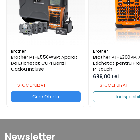
Cutii Arhivare
Alonje
Clipboard-uri
Accesorii pentru Arhivare
Caiete Mecanice
Articole Ambalare
Brother
Brother
Elastice bani
Brother PT-E550WSP: Aparat
Brother PT-E300VP, Aparat de
Ecusoane
De Etichetat Cu 4 Benzi
Etichetat pentru Pro
Cadou Incluse
P-touch
Intercalatoare
689,00 Lei
Magneți
STOC EPUIZAT
STOC EPUIZAT
Sfoară
Mape
Cere Oferta
Indisponibil
Rechizite Școlare
Ghiozdane / Genți
Penare
Instrumente de Scris și Desen
Newsletter
Accesorii pentru Pictură