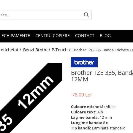
E ECHIPAMENTE
CENTRU COPIERE
CONTACT
BLOG
etichetat /
Benzi Brother P-Touch /
Brother TZE-335, Banda Etichete 
Brother TZE-335, Banda
12MM
78,00 Lei
Culoare etichetă:
Altele
Culoare text:
Alb
Lățime bandă:
12 mm
Lungime banda:
8 m
Tip bandă:
Laminată standard