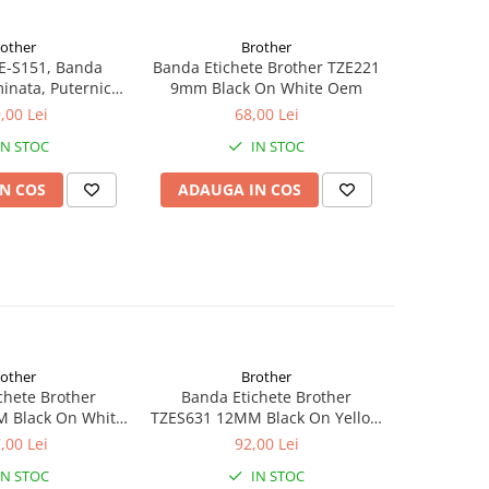
rother
Brother
E-S151, Banda
Banda Etichete Brother TZE221
Banda Etic
inata, Puternic
9mm Black On White Oem
12MM R
u Pe Transparent,
,00 Lei
68,00 Lei
4MM
IN STOC
IN STOC
N COS
ADAUGA IN COS
ADAUG
rother
Brother
chete Brother
Banda Etichete Brother
Banda 
 Black On White
TZES631 12MM Black On Yellow
TZES641 18
Oem
Oem
,00 Lei
92,00 Lei
IN STOC
IN STOC