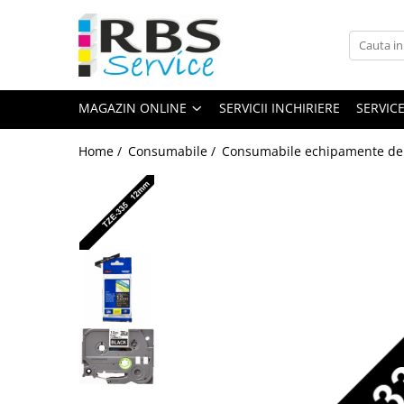
Magazin Online
Echipamente de printare
MAGAZIN ONLINE
SERVICII INCHIRIERE
SERVIC
Imprimante
Format mare - plotter
Home /
Consumabile /
Consumabile echipamente de 
Imprimante Laser
Imprimante LED
Imprimante termice portabile
Multifunctionale
Multifunctionale cu cerneala
Multifunctionale Laser
Multifunctionale LED
Scanere
Scanere de birou
Scanere portabile