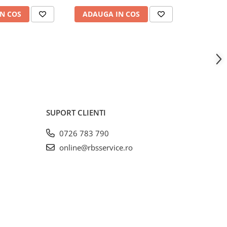
N COS
ADAUGA IN COS
ADAUG
SUPORT CLIENTI
0726 783 790
online@rbsservice.ro