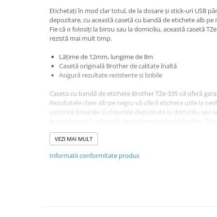
Aparate de etichetat si imprimante
Etichetați în mod clar totul, de la dosare și stick-uri USB pân
etichete
depozitare, cu această casetă cu bandă de etichete alb pe 
Cititoare coduri de bare
Fie că o folosiți la birou sau la domiciliu, această casetă TZ
rezistă mai mult timp.
Papetărie / Birotică
Accesorii pentru birou
Lățime de 12mm, lungime de 8m
Casetă originală Brother de calitate înaltă
Elastice / Buretiere / Lupe
Asigură rezultate rezistente și lizibile
Tuș Ștampile / Tușiere / Indigo
Caseta cu bandă de etichete Brother TZe-335 vă oferă garan
Adezivi
Rezultatele clare alb pe negru vă oferă etichete utile la nesfâ
Benzi Adezive / Dispensere
ușurință dosarele și obiectele depozitate la domiciliu sau la
Această casetă cu bandă de etichete laminată Brother TZe
Rigle
cu o gamă largă de imprimante de etichete Brother și, deo
Suport Accesorii Birou
P-touch au fost create pentru a rezista în condiții extreme, 
VEZI MAI MULT
Coșuri de Birou
extreme, lumina soarelui, apa, substanțele chimice și abraz
Informatii conformitate produs
sau durabilitatea etichetelor.
Suporturi Documente
Iar înlocuirea casetei cu bandă de etichete TZe-335 este ra
Ace / Pioneze
că veți putea trece la crearea unor etichete durabile în cel 
Agrafe / Clipsuri
Capsatoare / Decapsatoare
Capse