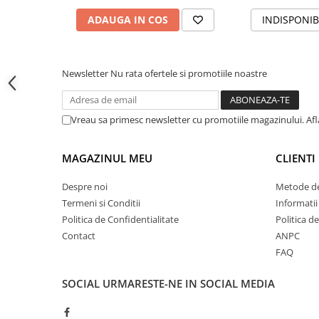
Tipizate
ADAUGA IN COS
INDISPONIB
Instrumente de scris
Pixuri
Stilouri
Newsletter
Nu rata ofertele si promotiile noastre
Rollere
Creioane Grafice
Vreau sa primesc newsletter cu promotiile magazinului. Af
Markere / Textmarkere
Rezerve Pixuri / Cerneală
MAGAZINUL MEU
CLIENTI
Radiere
Corectoare
Despre noi
Metode de
Creioane Mecanice / Mine
Termeni si Conditii
Informatii
Linere
Politica de Confidentialitate
Politica d
Penițe
Contact
ANPC
Organizare și Arhivare
FAQ
Bibliorafturi
SOCIAL
URMARESTE-NE IN SOCIAL MEDIA
Dosare
Folii Protecție