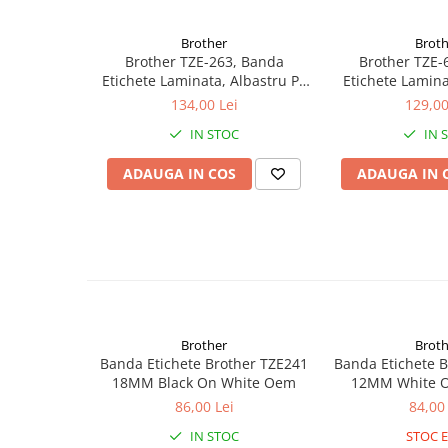
Cuttere
Foarfece
Brother
Broth
Brother TZE-263, Banda
Brother TZE-
Perforatoare
Etichete Laminata, Albastru Pe
Etichete Lamin
Hârtie / Produse din hârtie
Alb, 36MM
Galben,
134,00 Lei
129,00
Agende
IN STOC
IN 
Bloc Notes
Carton Color
ADAUGA IN COS
ADAUGA IN 
Cuburi din Hârtie / Notițe Adezive
Etichete Autocolante
Hârtie
Hârtie Color
Hârtie Foto
Notes Adeziv
Brother
Broth
Plicuri
Banda Etichete Brother TZE241
Banda Etichete 
Registre / Repertoare
18MM Black On White Oem
12MM White 
86,00 Lei
84,00 
Role Casă de Marcat
Role Hârtie Plotter
IN STOC
STOC E