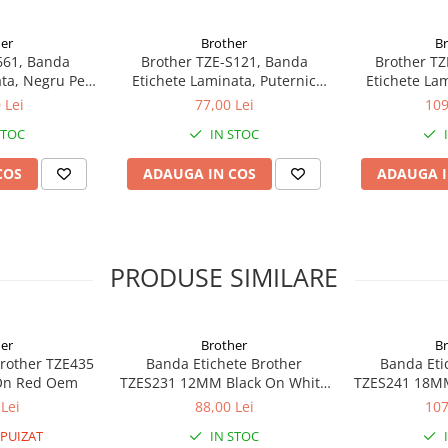
er
Brother
B
661, Banda
Brother TZE-S121, Banda
Brother TZ
ata, Negru Pe
Etichete Laminata, Puternic
Etichete Lam
 36MM
Adeziva, Negru Pe Transparent,
Adeziva, Negr
 Lei
77,00 Lei
109
9mm
2
STOC
IN STOC
COS
ADAUGA IN COS
ADAUGA I
PRODUSE SIMILARE
er
Brother
B
Brother TZE435
Banda Etichete Brother
Banda Eti
On Red Oem
TZES231 12MM Black On White
TZES241 18MM
Oem
Lei
88,00 Lei
107
PUIZAT
IN STOC