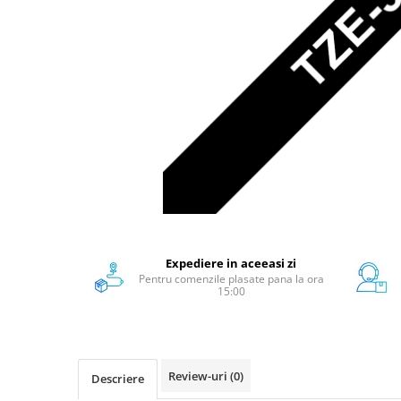
Scanere format mare
Consumabile
Consumabile echipamente
Cartușe
Flacoane Cerneală
Cilindrii / Drum Unit
Unitate Transfer / Belt Unit
Containere reziduale
Consumabile echipamente de
etichetat
Benzi Brother P-Touch
Expediere in aceeasi zi
Role Brother DK
Pentru comenzile plasate pana la ora
15:00
Role Termice și Riboane
Role Brother CZ
Alte Consumabile
Echipamente de etichetare &
Review-uri
(0)
Descriere
coduri de bare