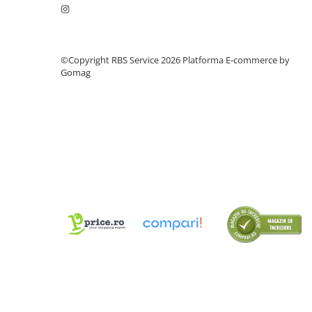
Cutii Arhivare
Alonje
Clipboard-uri
©Copyright RBS Service 2026
Platforma E-commerce by
Accesorii pentru Arhivare
Gomag
Caiete Mecanice
Articole Ambalare
Elastice bani
Ecusoane
Intercalatoare
Magneți
Sfoară
Mape
Rechizite Școlare
Ghiozdane / Genți
Penare
Instrumente de Scris și Desen
Accesorii pentru Pictură