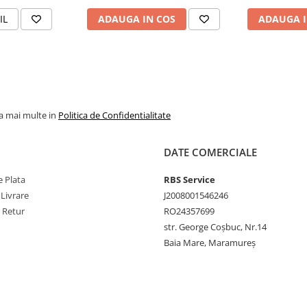
IL
ADAUGA IN COS
ADAUGA I
la mai multe in
Politica de Confidentialitate
DATE COMERCIALE
 Plata
RBS Service
 Livrare
J2008001546246
e Retur
RO24357699
str. George Coșbuc, Nr.14
Baia Mare, Maramureș