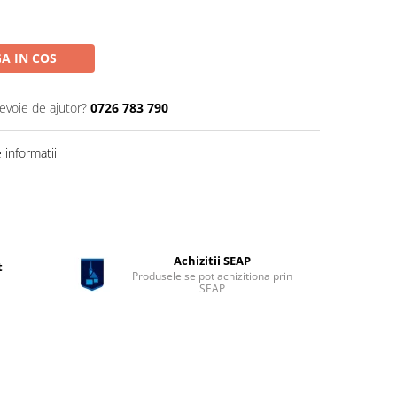
A IN COS
nevoie de ajutor?
0726 783 790
informatii
Achizitii SEAP
t
Produsele se pot achizitiona prin
SEAP