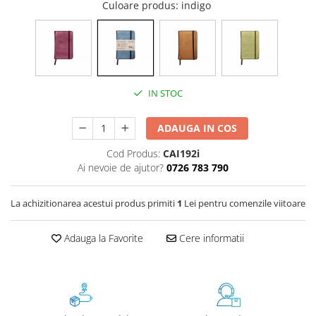
Culoare produs
: indigo
Instrumente de scris
Pixuri
Stilouri
Rollere
Creioane Grafice
IN STOC
Markere / Textmarkere
Rezerve Pixuri / Cerneală
ADAUGA IN COS
Radiere
Cod Produs:
CAI192i
Corectoare
Ai nevoie de ajutor?
0726 783 790
Creioane Mecanice / Mine
Linere
La achizitionarea acestui produs primiti
1
Lei pentru comenzile viitoare
Penițe
Organizare și Arhivare
Adauga la Favorite
Cere informatii
Bibliorafturi
Dosare
Folii Protecție
Cutii Arhivare