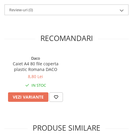
Coperți Caiete / Cărți
Review-uri
(0)
Cretă/Burete/Table Școlare
Plastilină
Socotitori / Bețigașe
RECOMANDARI
Articole Creative și Craft
Carioci
Creioane Colorate
Daco
Instrumente Geometrie
Caiet A4 80 file coperta
Lipici
plastic Romana DACO
Tehnica de birou
8,80 Lei
Laminatoare
IN STOC
Folii Laminare
VEZI VARIANTE
Distrugătoare Documente
Ghilotine / Trimmere
Aparate de Îndosariat și Accesorii
Calculatoare de Birou
PRODUSE SIMILARE