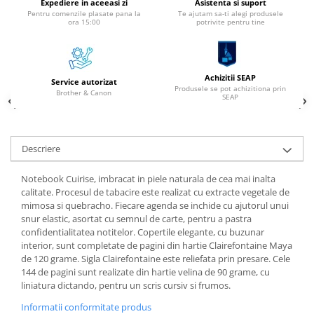
Expediere in aceeasi zi
Asistenta si suport
Alonje
Pentru comenzile plasate pana la
Te ajutam sa-ti alegi produsele
ora 15:00
potrivite pentru tine
Clipboard-uri
Accesorii pentru Arhivare
Caiete Mecanice
Achizitii SEAP
Service autorizat
Articole Ambalare
Produsele se pot achizitiona prin
Brother & Canon
SEAP
Elastice bani
Ecusoane
Intercalatoare
Descriere
Magneți
Sfoară
Notebook Cuirise, imbracat in piele naturala de cea mai inalta
calitate. Procesul de tabacire este realizat cu extracte vegetale de
Mape
mimosa si quebracho. Fiecare agenda se inchide cu ajutorul unui
Rechizite Școlare
snur elastic, asortat cu semnul de carte, pentru a pastra
confidentialitatea notitelor. Copertile elegante, cu buzunar
Ghiozdane / Genți
interior, sunt completate de pagini din hartie Clairefontaine Maya
Penare
de 120 grame. Sigla Clairefontaine este reliefata prin presare. Cele
144 de pagini sunt realizate din hartie velina de 90 grame, cu
Instrumente de Scris și Desen
liniatura dictando, pentru un scris cursiv si frumos.
Accesorii pentru Pictură
Informatii conformitate produs
Caiete