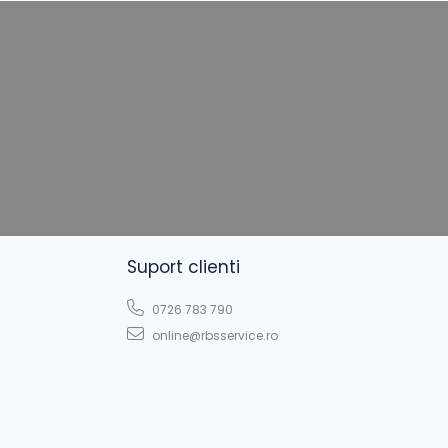
Suport clienti
0726 783 790
online@rbsservice.ro