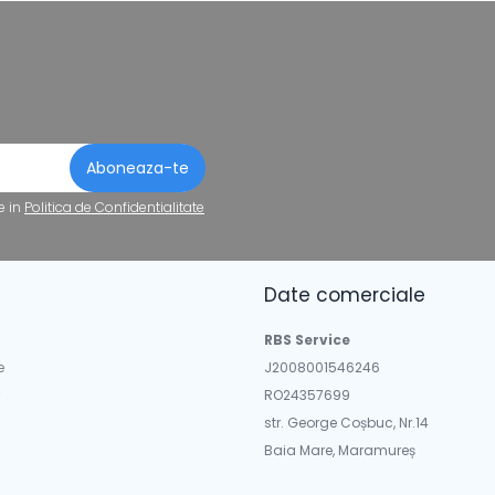
e in
Politica de Confidentialitate
Date comerciale
a
RBS Service
e
J2008001546246
RO24357699
str. George Coșbuc, Nr.14
Baia Mare, Maramureș