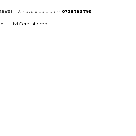
48V01
Ai nevoie de ajutor?
0726 783 790
te
Cere informatii