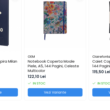
OEM
Clairefont
pira Milan
Notebook Coperta Moale
Caiet Cop
Piele, A5, 144 Pagini, Celeste
144 Pagin
Multicolor
115,50 Le
122,10 Lei
IN STOC
IN STOC
e
Vezi Variante