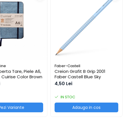
aine
Faber-Castell
erta Tare, Piele A6,
Creion Grafit B Grip 2001
i Cuirise Color Brown
Faber Castell Blue Sky
i
4,50 Lei
IN STOC
Vezi Variante
Adauga in cos