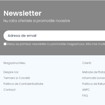
Tipizate
Instrumente de scris
Newsletter
Pixuri
Nu rata ofertele si promotiile noastre
Stilouri
Rollere
Creioane Grafice
Markere / Textmarkere
Vreau sa primesc newsletter cu promotiile magazinului. Afla mai mult
Rezerve Pixuri / Cerneală
Radiere
Corectoare
Magazinul Meu
Clienti
Creioane Mecanice / Mine
Linere
Despre noi
Metode de Plat
Penițe
Termeni si Conditii
Informatii Livrar
Organizare și Arhivare
Politica de Confidentialitate
Politica de Retur
Contact
ANPC
Bibliorafturi
FAQ
Dosare
Folii Protecție