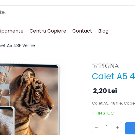
hipamente
Centru Copiere
Contact
Blog
iet A5 48F Veline
Caiet A5 4
2,20 Lei
Caiet A5, 48 file. Cope
IN STOC