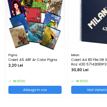
Cuttere
Foarfece
Perforatoare
Hârtie / Produse din hârtie
Agende
Bloc Notes
Carton Color
Cuburi din Hârtie / Notițe Adezive
Etichete Autocolante
Pigna
Milan
Caiet A5 48F Ar Color Pigna
Caiet A4 80 File DR S
Hârtie
Roz 430 57142E80P3
2,20 Lei
Hârtie Color
30,80 Lei
Hârtie Foto
Notes Adeziv
IN STOC
IN STOC
Plicuri
Adauga in cos
Vezi Variant
Registre / Repertoare
Role Casă de Marcat
Role Hârtie Plotter