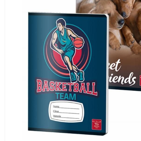
Scanere format mare
Consumabile
Consumabile echipamente
Cartușe
Flacoane Cerneală
Cilindrii / Drum Unit
Unitate Transfer / Belt Unit
Containere reziduale
Consumabile echipamente de
etichetat
Benzi Brother P-Touch
Role Brother DK
Role Termice și Riboane
Role Brother CZ
Alte Consumabile
Echipamente de etichetare &
coduri de bare