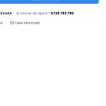
Z24A4
Ai nevoie de ajutor?
0726 783 790
te
Cere informatii