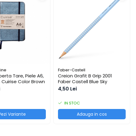
aine
Faber-Castell
erta Tare, Piele A6,
Creion Grafit B Grip 2001
i Cuirise Color Brown
Faber Castell Blue Sky
i
4,50 Lei
IN STOC
Vezi Variante
Adauga in cos