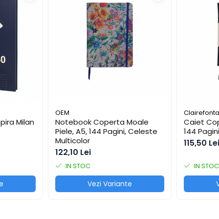
OEM
Clairefont
pira Milan
Notebook Coperta Moale
Caiet Cop
Piele, A5, 144 Pagini, Celeste
144 Pagin
Multicolor
115,50 Le
122,10 Lei
IN STOC
IN STOC
e
Vezi Variante