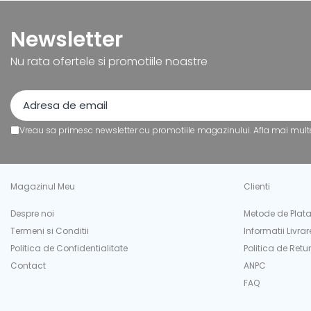
Tipizate
Instrumente de scris
Newsletter
Pixuri
Nu rata ofertele si promotiile noastre
Stilouri
Rollere
Creioane Grafice
Markere / Textmarkere
Vreau sa primesc newsletter cu promotiile magazinului. Afla mai mult
Rezerve Pixuri / Cerneală
Radiere
Corectoare
Magazinul Meu
Clienti
Creioane Mecanice / Mine
Linere
Despre noi
Metode de Plat
Penițe
Termeni si Conditii
Informatii Livrar
Organizare și Arhivare
Politica de Confidentialitate
Politica de Retur
Contact
ANPC
Bibliorafturi
FAQ
Dosare
Folii Protecție