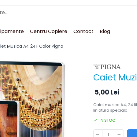
hipamente
Centru Copiere
Contact
Blog
iet Muzica A4 24F Color Pigna
Caiet Muz
5,00 Lei
Caiet muzica A4, 24 fi
liniatura speciala.
IN STOC