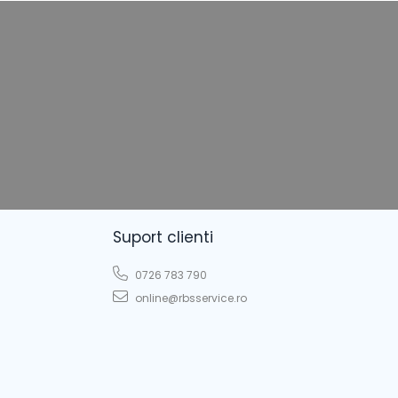
Suport clienti
0726 783 790
online@rbsservice.ro