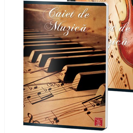
Scanere format mare
Consumabile
Consumabile echipamente
Cartușe
Flacoane Cerneală
Cilindrii / Drum Unit
Unitate Transfer / Belt Unit
Containere reziduale
Consumabile echipamente de
etichetat
Benzi Brother P-Touch
Role Brother DK
Role Termice și Riboane
Role Brother CZ
Alte Consumabile
Echipamente de etichetare &
coduri de bare