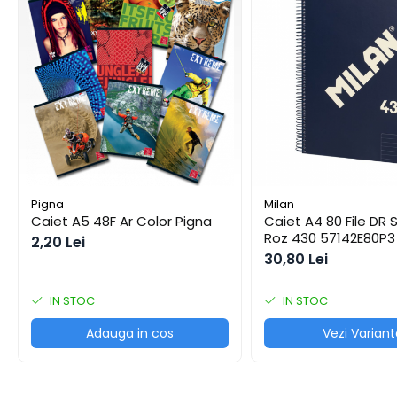
Cuttere
Foarfece
Perforatoare
Hârtie / Produse din hârtie
Agende
Bloc Notes
Carton Color
Cuburi din Hârtie / Notițe Adezive
Etichete Autocolante
Pigna
Milan
Caiet A5 48F Ar Color Pigna
Caiet A4 80 File DR S
Hârtie
Roz 430 57142E80P3
2,20 Lei
Hârtie Color
30,80 Lei
Hârtie Foto
Notes Adeziv
IN STOC
IN STOC
Plicuri
Adauga in cos
Vezi Variant
Registre / Repertoare
Role Casă de Marcat
Role Hârtie Plotter