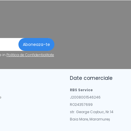
e in
Politica de Confidentialitate
Date comerciale
a
RBS Service
e
J2008001546246
RO24357699
str. George Coșbuc, Nr.14
Baia Mare, Maramureș