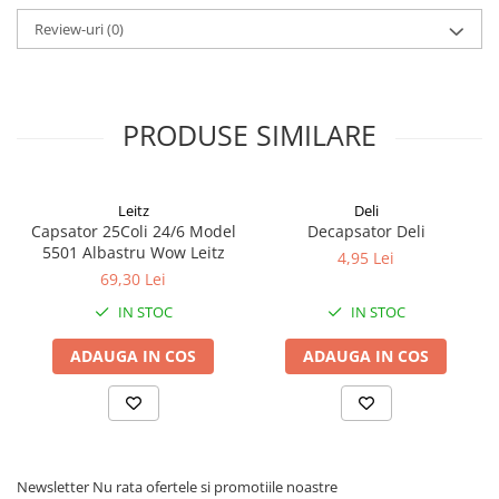
Alonje
Review-uri
(0)
Clipboard-uri
Accesorii pentru Arhivare
Caiete Mecanice
PRODUSE SIMILARE
Articole Ambalare
Elastice bani
Ecusoane
Leitz
Deli
Intercalatoare
Capsator 25Coli 24/6 Model
Decapsator Deli
5501 Albastru Wow Leitz
Magneți
4,95 Lei
69,30 Lei
Sfoară
IN STOC
IN STOC
Mape
Rechizite Școlare
ADAUGA IN COS
ADAUGA IN COS
Ghiozdane / Genți
Penare
Instrumente de Scris și Desen
Accesorii pentru Pictură
Newsletter
Nu rata ofertele si promotiile noastre
Caiete