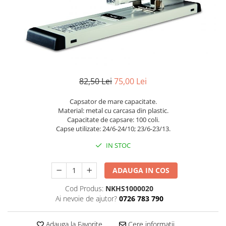
Foarfece
Perforatoare
Hârtie / Produse din hârtie
Agende
Bloc Notes
Carton Color
82,50 Lei
75,00 Lei
Cuburi din Hârtie / Notițe Adezive
Capsator de mare capacitate.
Etichete Autocolante
Material: metal cu carcasa din plastic.
Hârtie
Capacitate de capsare: 100 coli.
Capse utilizate: 24/6-24/10; 23/6-23/13.
Hârtie Color
Hârtie Foto
IN STOC
Notes Adeziv
Plicuri
ADAUGA IN COS
Registre / Repertoare
Cod Produs:
NKHS1000020
Role Casă de Marcat
Ai nevoie de ajutor?
0726 783 790
Role Hârtie Plotter
Tipizate
Adauga la Favorite
Cere informatii