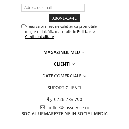
Coperți Caiete / Cărți
Cretă/Burete/Table Școlare
Plastilină
Vreau sa primesc newsletter cu promotiile
Socotitori / Bețigașe
magazinului. Afla mai multe in
Politica de
Articole Creative și Craft
Confidentialitate
Carioci
Creioane Colorate
MAGAZINUL MEU
Instrumente Geometrie
CLIENTI
Lipici
Tehnica de birou
DATE COMERCIALE
Laminatoare
SUPORT CLIENTI
Folii Laminare
Distrugătoare Documente
0726 783 790
Ghilotine / Trimmere
online@rbsservice.ro
Aparate de Îndosariat și Accesorii
SOCIAL
URMARESTE-NE IN SOCIAL MEDIA
Calculatoare de Birou