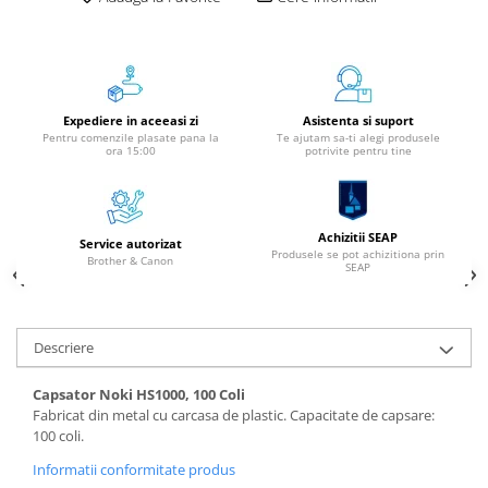
Instrumente de scris
Pixuri
Stilouri
Rollere
Expediere in aceeasi zi
Asistenta si suport
Creioane Grafice
Pentru comenzile plasate pana la
Te ajutam sa-ti alegi produsele
ora 15:00
potrivite pentru tine
Markere / Textmarkere
Rezerve Pixuri / Cerneală
Radiere
Achizitii SEAP
Service autorizat
Corectoare
Produsele se pot achizitiona prin
Brother & Canon
SEAP
Creioane Mecanice / Mine
Linere
Penițe
Descriere
Organizare și Arhivare
Capsator Noki HS1000, 100 Coli
Bibliorafturi
Fabricat din metal cu carcasa de plastic. Capacitate de capsare:
Dosare
100 coli.
Folii Protecție
Informatii conformitate produs
Cutii Arhivare