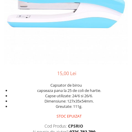
Scanere format mare
Consumabile
Consumabile echipamente
Cartușe
Flacoane Cerneală
Cilindrii / Drum Unit
Unitate Transfer / Belt Unit
Containere reziduale
Consumabile echipamente de
etichetat
15,00 Lei
Benzi Brother P-Touch
Capsator de birou
Role Brother DK
capseaza pana la 25 de coli de hartie.
Capse utilizate: 24/6 si 26/6.
Role Termice și Riboane
Dimensiune: 127x35x54mm.
Role Brother CZ
Greutate: 111g.
Alte Consumabile
STOC EPUIZAT
Echipamente de etichetare &
Cod Produs:
CPSRIO
coduri de bare
Ai nevoie de ajutor?
0726 783 790