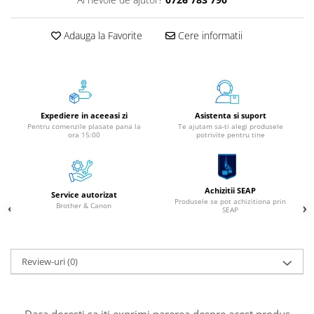
Aparate de etichetat si imprimante
etichete
Adauga la Favorite
Cere informatii
Cititoare coduri de bare
Papetărie / Birotică
Accesorii pentru birou
Elastice / Buretiere / Lupe
Expediere in aceeasi zi
Asistenta si suport
Tuș Ștampile / Tușiere / Indigo
Pentru comenzile plasate pana la
Te ajutam sa-ti alegi produsele
ora 15:00
potrivite pentru tine
Adezivi
Benzi Adezive / Dispensere
Rigle
Achizitii SEAP
Suport Accesorii Birou
Service autorizat
Produsele se pot achizitiona prin
Brother & Canon
SEAP
Coșuri de Birou
Suporturi Documente
Ace / Pioneze
Review-uri
(0)
Agrafe / Clipsuri
Capsatoare / Decapsatoare
Capse