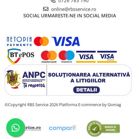
0726 783 790
Cutii Arhivare
online@rbsservice.ro
Alonje
SOCIAL
URMARESTE-NE IN SOCIAL MEDIA
Clipboard-uri
Accesorii pentru Arhivare
Caiete Mecanice
Articole Ambalare
Elastice bani
Ecusoane
Intercalatoare
Magneți
Sfoară
Mape
Rechizite Școlare
©Copyright RBS Service 2026
Platforma E-commerce by Gomag
Ghiozdane / Genți
Penare
Instrumente de Scris și Desen
Accesorii pentru Pictură