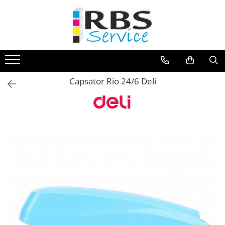
Magazin Online
Echipamente de printare
Imprimante
Capsator Rio 24/6 Deli
Format mare - plotter
Imprimante Laser
Imprimante LED
Imprimante termice portabile
Multifunctionale
Multifunctionale cu cerneala
Multifunctionale Laser
Multifunctionale LED
Scanere
Scanere de birou
Scanere portabile