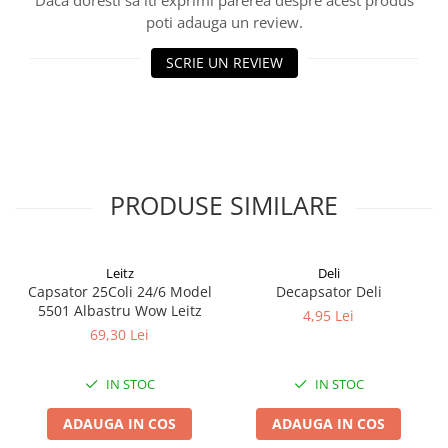
Daca doresti sa iti exprimi parerea despre acest produs
Cuttere
poti adauga un review.
Foarfece
SCRIE UN REVIEW
Perforatoare
Hârtie / Produse din hârtie
Agende
Bloc Notes
Carton Color
PRODUSE SIMILARE
Cuburi din Hârtie / Notițe Adezive
Etichete Autocolante
Hârtie
Leitz
Deli
Hârtie Color
Capsator 25Coli 24/6 Model
Decapsator Deli
Hârtie Foto
5501 Albastru Wow Leitz
4,95 Lei
Notes Adeziv
69,30 Lei
Plicuri
Registre / Repertoare
IN STOC
IN STOC
Role Casă de Marcat
ADAUGA IN COS
ADAUGA IN COS
Role Hârtie Plotter