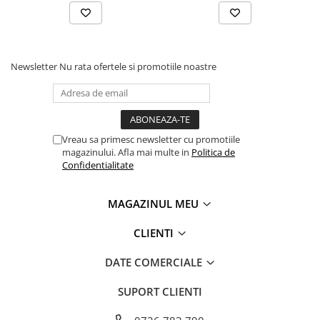
Tipizate
Instrumente de scris
Pixuri
Newsletter
Nu rata ofertele si promotiile noastre
Stilouri
Rollere
Creioane Grafice
Markere / Textmarkere
Vreau sa primesc newsletter cu promotiile
Rezerve Pixuri / Cerneală
magazinului. Afla mai multe in
Politica de
Radiere
Confidentialitate
Corectoare
Creioane Mecanice / Mine
MAGAZINUL MEU
Linere
CLIENTI
Penițe
Organizare și Arhivare
DATE COMERCIALE
Bibliorafturi
SUPORT CLIENTI
Dosare
Folii Protecție