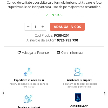
Carioci de calitate deosebita cu o formula imbunatatita care le face
Instrumente de scris
superlavabile, se indeparteaza usor de pe majoritatea tesaturilor.
Pixuri
IN STOC
Stilouri
Rollere
ADAUGA IN COS
Creioane Grafice
Cod Produs:
FC554201
Markere / Textmarkere
Ai nevoie de ajutor?
0726 783 790
Rezerve Pixuri / Cerneală
Radiere
Adauga la Favorite
Cere informatii
Corectoare
Creioane Mecanice / Mine
Linere
Penițe
Expediere in aceeasi zi
Asistenta si suport
Organizare și Arhivare
Pentru comenzile plasate pana la
Te ajutam sa-ti alegi produsele
ora 15:00
potrivite pentru tine
Bibliorafturi
Dosare
Folii Protecție
Achizitii SEAP
Cutii Arhivare
Service autorizat