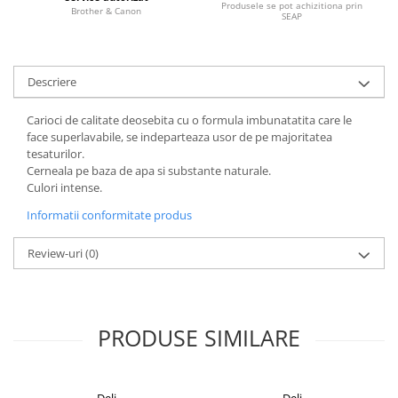
Produsele se pot achizitiona prin
Brother & Canon
SEAP
Alonje
Clipboard-uri
Accesorii pentru Arhivare
Descriere
Caiete Mecanice
Articole Ambalare
Carioci de calitate deosebita cu o formula imbunatatita care le
Elastice bani
face superlavabile, se indeparteaza usor de pe majoritatea
tesaturilor.
Ecusoane
Cerneala pe baza de apa si substante naturale.
Intercalatoare
Culori intense.
Magneți
Informatii conformitate produs
Sfoară
Mape
Review-uri
(0)
Rechizite Școlare
Ghiozdane / Genți
Penare
PRODUSE SIMILARE
Instrumente de Scris și Desen
Accesorii pentru Pictură
Caiete