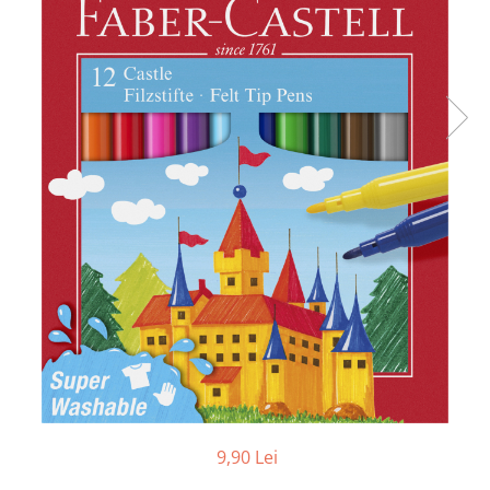
Foarfece
Perforatoare
Hârtie / Produse din hârtie
Agende
Bloc Notes
Carton Color
Cuburi din Hârtie / Notițe Adezive
Etichete Autocolante
Hârtie
Hârtie Color
Hârtie Foto
Notes Adeziv
Plicuri
Registre / Repertoare
Role Casă de Marcat
Role Hârtie Plotter
9,90 Lei
Tipizate