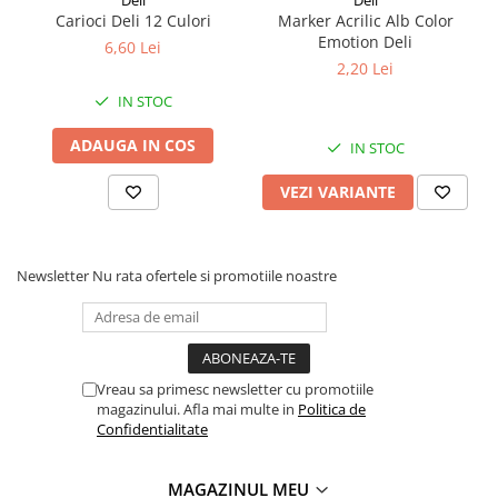
Deli
Deli
Carioci Deli 12 Culori
Marker Acrilic Alb Color
Coperți Caiete / Cărți
Emotion Deli
6,60 Lei
Cretă/Burete/Table Școlare
2,20 Lei
Plastilină
IN STOC
Socotitori / Bețigașe
Articole Creative și Craft
ADAUGA IN COS
IN STOC
Carioci
VEZI VARIANTE
Creioane Colorate
Instrumente Geometrie
Lipici
Newsletter
Nu rata ofertele si promotiile noastre
Tehnica de birou
Laminatoare
Folii Laminare
Distrugătoare Documente
Vreau sa primesc newsletter cu promotiile
Ghilotine / Trimmere
magazinului. Afla mai multe in
Politica de
Confidentialitate
Aparate de Îndosariat și Accesorii
Calculatoare de Birou
MAGAZINUL MEU