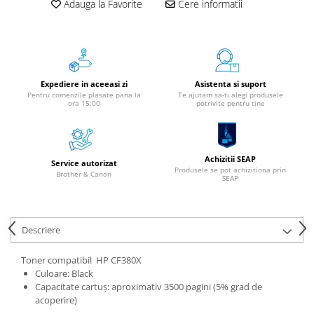
Adauga la Favorite
Cere informatii
Instrumente de scris
Pixuri
Stilouri
Rollere
Expediere in aceeasi zi
Asistenta si suport
Creioane Grafice
Pentru comenzile plasate pana la
Te ajutam sa-ti alegi produsele
ora 15:00
potrivite pentru tine
Markere / Textmarkere
Rezerve Pixuri / Cerneală
Radiere
Achizitii SEAP
Corectoare
Service autorizat
Produsele se pot achizitiona prin
Brother & Canon
SEAP
Creioane Mecanice / Mine
Linere
Penițe
Descriere
Organizare și Arhivare
Bibliorafturi
Toner compatibil HP CF380X
Culoare: Black
Dosare
Capacitate cartuș: aproximativ 3500 pagini (5% grad de
Folii Protecție
acoperire)
Cutii Arhivare