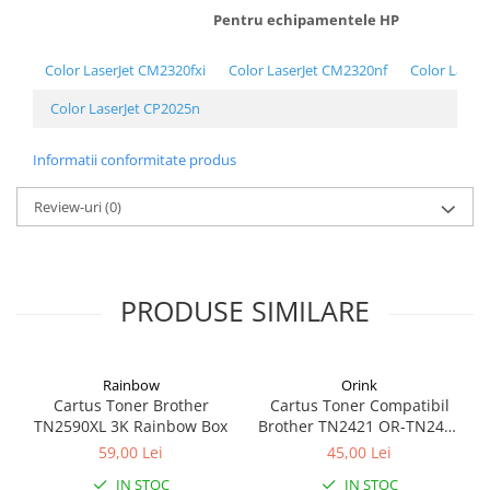
Pentru echipamentele HP
Alonje
Clipboard-uri
Color LaserJet CM2320fxi
Color LaserJet CM2320nf
Color Laser
Accesorii pentru Arhivare
Color LaserJet CP2025n
Caiete Mecanice
Articole Ambalare
Informatii conformitate produs
Elastice bani
Ecusoane
Review-uri
(0)
Intercalatoare
Magneți
Sfoară
PRODUSE SIMILARE
Mape
Rechizite Școlare
Ghiozdane / Genți
Rainbow
Orink
Penare
Cartus Toner Brother
Cartus Toner Compatibil
TN2590XL 3K Rainbow Box
Brother TN2421 OR-TN2421
Instrumente de Scris și Desen
Orink Black
59,00 Lei
45,00 Lei
Accesorii pentru Pictură
Caiete
IN STOC
IN STOC