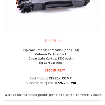
Foarfece
Perforatoare
Hârtie / Produse din hârtie
Agende
Bloc Notes
Carton Color
100,00 Lei
Cuburi din Hârtie / Notițe Adezive
Etichete Autocolante
Tip consumabil:
Compatibil (non-OEM)
Culoare Cartus:
Black
Hârtie
Capacitate Cartuș:
3500 pagini
Hârtie Color
Tip Cartuș:
Toner
Hârtie Foto
STOC EPUIZAT
Notes Adeziv
Cod Produs:
CF380X_COMP
Plicuri
Ai nevoie de ajutor?
0726 783 790
Registre / Repertoare
Role Casă de Marcat
La achizitionarea acestui produs primiti
1
Lei pentru comenzile viitoare
Role Hârtie Plotter
Tipizate