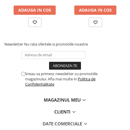
Coperți Caiete / Cărți
ADAUGA IN COS
ADAUGA IN COS
Cretă/Burete/Table Școlare
Plastilină
Socotitori / Bețigașe
Articole Creative și Craft
Carioci
Newsletter
Nu rata ofertele si promotiile noastre
Creioane Colorate
Instrumente Geometrie
Lipici
Vreau sa primesc newsletter cu promotiile
Tehnica de birou
magazinului. Afla mai multe in
Politica de
Laminatoare
Confidentialitate
Folii Laminare
Distrugătoare Documente
MAGAZINUL MEU
Ghilotine / Trimmere
CLIENTI
Aparate de Îndosariat și Accesorii
Calculatoare de Birou
DATE COMERCIALE