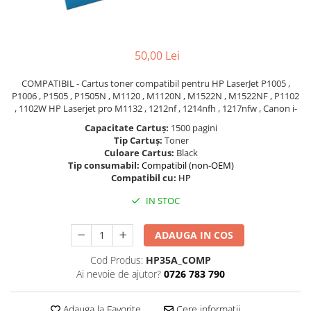
Foarfece
Perforatoare
Hârtie / Produse din hârtie
50,00 Lei
Agende
COMPATIBIL - Cartus toner compatibil pentru HP LaserJet P1005 ,
Bloc Notes
P1006 , P1505 , P1505N , M1120 , M1120N , M1522N , M1522NF , P1102
Carton Color
, 1102W HP Laserjet pro M1132 , 1212nf , 1214nfh , 1217nfw , Canon i-
Cuburi din Hârtie / Notițe Adezive
Capacitate Cartuș:
1500 pagini
Tip Cartuș:
Toner
Etichete Autocolante
Culoare Cartus:
Black
Hârtie
Tip consumabil:
Compatibil (non-OEM)
Compatibil cu:
HP
Hârtie Color
Hârtie Foto
IN STOC
Notes Adeziv
Plicuri
ADAUGA IN COS
Registre / Repertoare
Cod Produs:
HP35A_COMP
Role Casă de Marcat
Ai nevoie de ajutor?
0726 783 790
Role Hârtie Plotter
Tipizate
Adauga la Favorite
Cere informatii