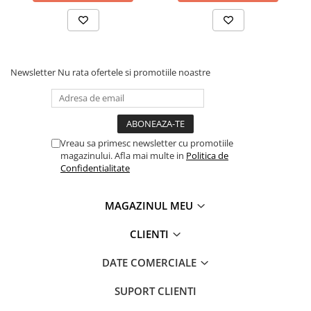
Coperți Caiete / Cărți
Cretă/Burete/Table Școlare
Plastilină
Socotitori / Bețigașe
Newsletter
Nu rata ofertele si promotiile noastre
Articole Creative și Craft
Carioci
Creioane Colorate
Instrumente Geometrie
Vreau sa primesc newsletter cu promotiile
magazinului. Afla mai multe in
Politica de
Lipici
Confidentialitate
Tehnica de birou
Laminatoare
MAGAZINUL MEU
Folii Laminare
CLIENTI
Distrugătoare Documente
Ghilotine / Trimmere
DATE COMERCIALE
Aparate de Îndosariat și Accesorii
Calculatoare de Birou
SUPORT CLIENTI