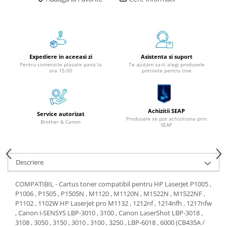
Instrumente de scris
Pixuri
Stilouri
Rollere
Expediere in aceeasi zi
Asistenta si suport
Creioane Grafice
Pentru comenzile plasate pana la
Te ajutam sa-ti alegi produsele
ora 15:00
potrivite pentru tine
Markere / Textmarkere
Rezerve Pixuri / Cerneală
Radiere
Achizitii SEAP
Service autorizat
Corectoare
Produsele se pot achizitiona prin
Brother & Canon
SEAP
Creioane Mecanice / Mine
Linere
Penițe
Descriere
Organizare și Arhivare
COMPATIBIL - Cartus toner compatibil pentru HP LaserJet P1005 ,
Bibliorafturi
P1006 , P1505 , P1505N , M1120 , M1120N , M1522N , M1522NF ,
Dosare
P1102 , 1102W HP Laserjet pro M1132 , 1212nf , 1214nfh , 1217nfw
Folii Protecție
, Canon i-SENSYS LBP-3010 , 3100 , Canon LaserShot LBP-3018 ,
3108 , 3050 , 3150 , 3010 , 3100 , 3250 , LBP-6018 , 6000 (CB435A /
Cutii Arhivare