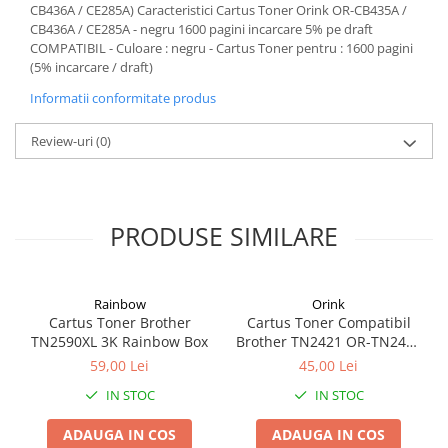
CB436A / CE285A) Caracteristici Cartus Toner Orink OR-CB435A /
Alonje
CB436A / CE285A - negru 1600 pagini incarcare 5% pe draft
Clipboard-uri
COMPATIBIL - Culoare : negru - Cartus Toner pentru : 1600 pagini
(5% incarcare / draft)
Accesorii pentru Arhivare
Informatii conformitate produs
Caiete Mecanice
Articole Ambalare
Review-uri
(0)
Elastice bani
Ecusoane
Intercalatoare
PRODUSE SIMILARE
Magneți
Sfoară
Mape
Rainbow
Orink
Rechizite Școlare
Cartus Toner Brother
Cartus Toner Compatibil
Ghiozdane / Genți
TN2590XL 3K Rainbow Box
Brother TN2421 OR-TN2421
Orink Black
Penare
59,00 Lei
45,00 Lei
Instrumente de Scris și Desen
IN STOC
IN STOC
Accesorii pentru Pictură
ADAUGA IN COS
ADAUGA IN COS
Caiete