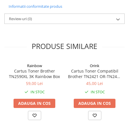
Alonje
Informatii conformitate produs
Clipboard-uri
Review-uri
(0)
Accesorii pentru Arhivare
Caiete Mecanice
Articole Ambalare
Elastice bani
PRODUSE SIMILARE
Ecusoane
Intercalatoare
Rainbow
Orink
Magneți
Cartus Toner Brother
Cartus Toner Compatibil
Sfoară
TN2590XL 3K Rainbow Box
Brother TN2421 OR-TN2421
Mape
Orink Black
59,00 Lei
45,00 Lei
Rechizite Școlare
IN STOC
IN STOC
Ghiozdane / Genți
ADAUGA IN COS
ADAUGA IN COS
Penare
Instrumente de Scris și Desen
Accesorii pentru Pictură
Caiete