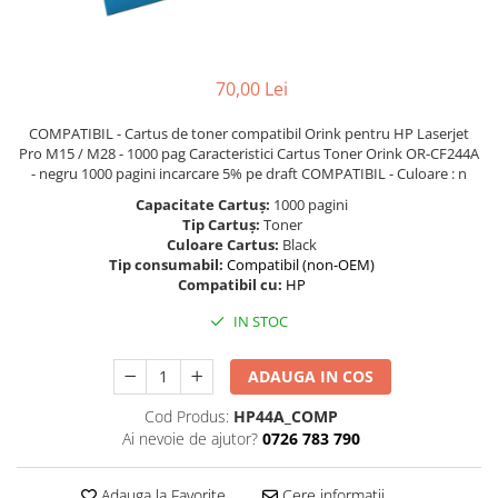
Foarfece
Perforatoare
Hârtie / Produse din hârtie
70,00 Lei
Agende
COMPATIBIL - Cartus de toner compatibil Orink pentru HP Laserjet
Bloc Notes
Pro M15 / M28 - 1000 pag Caracteristici Cartus Toner Orink OR-CF244A
Carton Color
- negru 1000 pagini incarcare 5% pe draft COMPATIBIL - Culoare : n
Cuburi din Hârtie / Notițe Adezive
Capacitate Cartuș:
1000 pagini
Tip Cartuș:
Toner
Etichete Autocolante
Culoare Cartus:
Black
Hârtie
Tip consumabil:
Compatibil (non-OEM)
Compatibil cu:
HP
Hârtie Color
Hârtie Foto
IN STOC
Notes Adeziv
Plicuri
ADAUGA IN COS
Registre / Repertoare
Cod Produs:
HP44A_COMP
Role Casă de Marcat
Ai nevoie de ajutor?
0726 783 790
Role Hârtie Plotter
Tipizate
Adauga la Favorite
Cere informatii