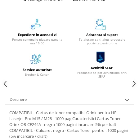
Instrumente de scris
Pixuri
Stilouri
Rollere
Expediere in aceeasi zi
Asistenta si suport
Creioane Grafice
Pentru comenzile plasate pana la
Te ajutam sa-ti alegi produsele
ora 15:00
potrivite pentru tine
Markere / Textmarkere
Rezerve Pixuri / Cerneală
Radiere
Achizitii SEAP
Service autorizat
Corectoare
Produsele se pot achizitiona prin
Brother & Canon
SEAP
Creioane Mecanice / Mine
Linere
Penițe
Descriere
Organizare și Arhivare
COMPATIBIL - Cartus de toner compatibil Orink pentru HP
Bibliorafturi
Laserjet Pro M15 / M28 - 1000 pag Caracteristici Cartus Toner
Dosare
Orink OR-CF244A - negru 1000 pagini incarcare 5% pe draft
Folii Protecție
COMPATIBIL - Culoare : negru - Cartus Toner pentru : 1000 pagini
(5% incarcare / draft)
Cutii Arhivare