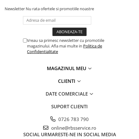
Coperți Caiete / Cărți
Newsletter
Nu rata ofertele si promotiile noastre
Cretă/Burete/Table Școlare
Plastilină
Socotitori / Bețigașe
Articole Creative și Craft
Vreau sa primesc newsletter cu promotiile
magazinului. Afla mai multe in
Politica de
Carioci
Confidentialitate
Creioane Colorate
Instrumente Geometrie
MAGAZINUL MEU
Lipici
Tehnica de birou
CLIENTI
Laminatoare
DATE COMERCIALE
Folii Laminare
Distrugătoare Documente
SUPORT CLIENTI
Ghilotine / Trimmere
0726 783 790
Aparate de Îndosariat și Accesorii
online@rbsservice.ro
Calculatoare de Birou
SOCIAL
URMARESTE-NE IN SOCIAL MEDIA