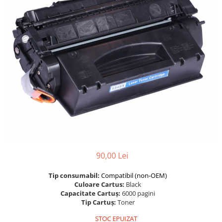
Foarfece
Perforatoare
Hârtie / Produse din hârtie
Agende
Bloc Notes
Carton Color
Cuburi din Hârtie / Notițe Adezive
Etichete Autocolante
Hârtie
Hârtie Color
Hârtie Foto
Notes Adeziv
90,00 Lei
Plicuri
Tip consumabil:
Compatibil (non-OEM)
Registre / Repertoare
Culoare Cartus:
Black
Role Casă de Marcat
Capacitate Cartuș:
6000 pagini
Tip Cartuș:
Toner
Role Hârtie Plotter
Tipizate
STOC EPUIZAT