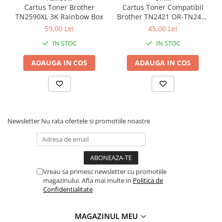
Cartus Toner Brother
Cartus Toner Compatibil
Coperți Caiete / Cărți
TN2590XL 3K Rainbow Box
Brother TN2421 OR-TN2421
Cretă/Burete/Table Școlare
Orink Black
59,00 Lei
45,00 Lei
Plastilină
IN STOC
IN STOC
Socotitori / Bețigașe
Articole Creative și Craft
ADAUGA IN COS
ADAUGA IN COS
Carioci
Creioane Colorate
Instrumente Geometrie
Lipici
Newsletter
Nu rata ofertele si promotiile noastre
Tehnica de birou
Laminatoare
Folii Laminare
Distrugătoare Documente
Vreau sa primesc newsletter cu promotiile
Ghilotine / Trimmere
magazinului. Afla mai multe in
Politica de
Confidentialitate
Aparate de Îndosariat și Accesorii
Calculatoare de Birou
MAGAZINUL MEU