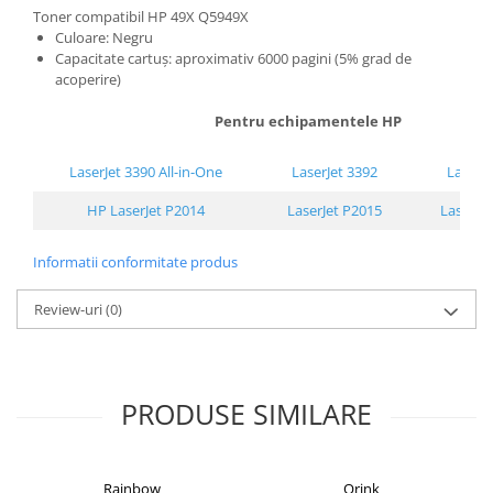
Toner compatibil HP 49X Q5949X
Alonje
Culoare: Negru
Clipboard-uri
Capacitate cartuș: aproximativ 6000 pagini (5% grad de
acoperire)
Accesorii pentru Arhivare
Caiete Mecanice
Pentru echipamentele HP
Articole Ambalare
Elastice bani
LaserJet 3390 All-in-One
LaserJet 3392
LaserJe
Ecusoane
HP LaserJet P2014
LaserJet P2015
LaserJe
Intercalatoare
Magneți
Informatii conformitate produs
Sfoară
Review-uri
(0)
Mape
Rechizite Școlare
Ghiozdane / Genți
Penare
PRODUSE SIMILARE
Instrumente de Scris și Desen
Accesorii pentru Pictură
Caiete
Rainbow
Orink