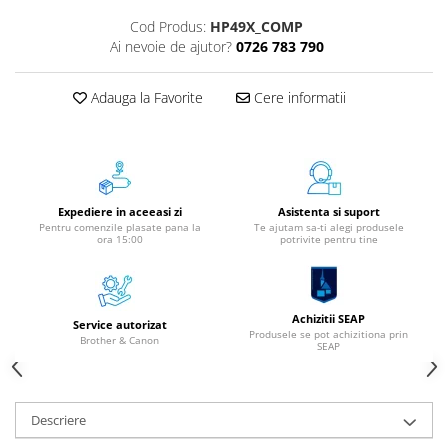
Instrumente de scris
Cod Produs:
HP49X_COMP
Ai nevoie de ajutor?
0726 783 790
Pixuri
Stilouri
Adauga la Favorite
Cere informatii
Rollere
Creioane Grafice
Markere / Textmarkere
Rezerve Pixuri / Cerneală
Radiere
Expediere in aceeasi zi
Asistenta si suport
Pentru comenzile plasate pana la
Te ajutam sa-ti alegi produsele
Corectoare
ora 15:00
potrivite pentru tine
Creioane Mecanice / Mine
Linere
Penițe
Achizitii SEAP
Service autorizat
Organizare și Arhivare
Produsele se pot achizitiona prin
Brother & Canon
SEAP
Bibliorafturi
Dosare
Folii Protecție
Descriere
Cutii Arhivare