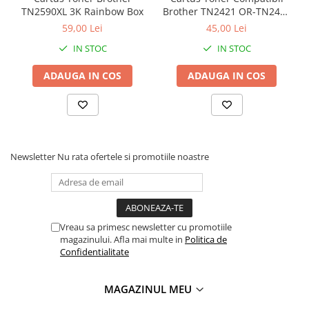
[0];a.async=1;a.src=g;m.parentNode.insertBefore(a,m) })
TN2590XL 3K Rainbow Box
Brother TN2421 OR-TN2421
Coperți Caiete / Cărți
(window,document,'script','//www.google-
Orink Black
59,00 Lei
45,00 Lei
analytics.com/analytics.js','ga'); ga('create', 'UA-43066370-1',
Cretă/Burete/Table Școlare
'toko.ro'); ga('send', 'pageview');
IN STOC
IN STOC
Plastilină
Socotitori / Bețigașe
ADAUGA IN COS
ADAUGA IN COS
Articole Creative și Craft
Carioci
Creioane Colorate
Instrumente Geometrie
Newsletter
Nu rata ofertele si promotiile noastre
Lipici
Tehnica de birou
Laminatoare
Folii Laminare
Vreau sa primesc newsletter cu promotiile
Distrugătoare Documente
magazinului. Afla mai multe in
Politica de
Ghilotine / Trimmere
Confidentialitate
Aparate de Îndosariat și Accesorii
Calculatoare de Birou
MAGAZINUL MEU