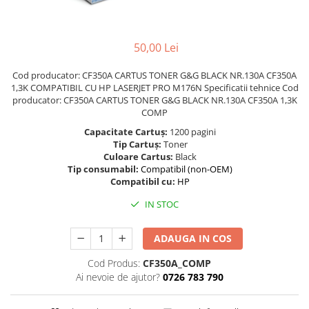
Foarfece
Perforatoare
50,00 Lei
Hârtie / Produse din hârtie
Agende
Cod producator: CF350A CARTUS TONER G&G BLACK NR.130A CF350A
1,3K COMPATIBIL CU HP LASERJET PRO M176N Specificatii tehnice Cod
Bloc Notes
producator: CF350A CARTUS TONER G&G BLACK NR.130A CF350A 1,3K
Carton Color
COMP
Cuburi din Hârtie / Notițe Adezive
Capacitate Cartuș:
1200 pagini
Etichete Autocolante
Tip Cartuș:
Toner
Culoare Cartus:
Black
Hârtie
Tip consumabil:
Compatibil (non-OEM)
Hârtie Color
Compatibil cu:
HP
Hârtie Foto
IN STOC
Notes Adeziv
Plicuri
ADAUGA IN COS
Registre / Repertoare
Cod Produs:
CF350A_COMP
Role Casă de Marcat
Ai nevoie de ajutor?
0726 783 790
Role Hârtie Plotter
Tipizate