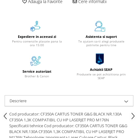
Adauga la Favorite
Cere informatii
Instrumente de scris
Pixuri
Stilouri
Rollere
Expediere in aceeasi zi
Asistenta si suport
Creioane Grafice
Pentru comenzile plasate pana la
Te ajutam sa-ti alegi produsele
ora 15:00
potrivite pentru tine
Markere / Textmarkere
Rezerve Pixuri / Cerneală
Radiere
Achizitii SEAP
Corectoare
Service autorizat
Produsele se pot achizitiona prin
Brother & Canon
SEAP
Creioane Mecanice / Mine
Linere
Penițe
Descriere
Organizare și Arhivare
Bibliorafturi
Cod producator: CF350A CARTUS TONER G&G BLACK NR.130A
CF350A 1,3K COMPATIBIL CU HP LASERJET PRO M176N
Dosare
Specificatii tehnice Cod producator: CF350A CARTUS TONER G&G
Folii Protecție
BLACK NR.130A CF350A 1,3K COMPATIBIL CU HP LASERJET PRO
Cutii Arhivare
M176N Tehnologie: Imprimanta Laser Culoare Cartus: Black