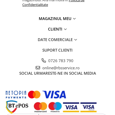
noastre sunt proiectate având în vedere sustenabilitatea,
Confidentialitate
minimizând amprenta asupra mediului.
Cartuș de cerneală original Brother LC552BK – merită de
MAGAZINUL MEU
fiecare dată.
CLIENTI
DATE COMERCIALE
SUPORT CLIENTI
0726 783 790
online@rbsservice.ro
SOCIAL
URMARESTE-NE IN SOCIAL MEDIA