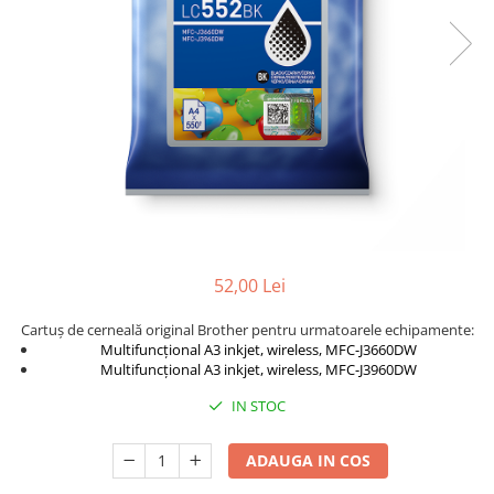
Foarfece
Perforatoare
Hârtie / Produse din hârtie
Agende
Bloc Notes
Carton Color
Cuburi din Hârtie / Notițe Adezive
Etichete Autocolante
Hârtie
52,00 Lei
Hârtie Color
Hârtie Foto
Cartuș de cerneală original Brother pentru urmatoarele echipamente:
Notes Adeziv
Multifuncțional A3 inkjet, wireless, MFC-J3660DW
Multifuncțional A3 inkjet, wireless, MFC-J3960DW
Plicuri
Registre / Repertoare
IN STOC
Role Casă de Marcat
Role Hârtie Plotter
ADAUGA IN COS
Tipizate