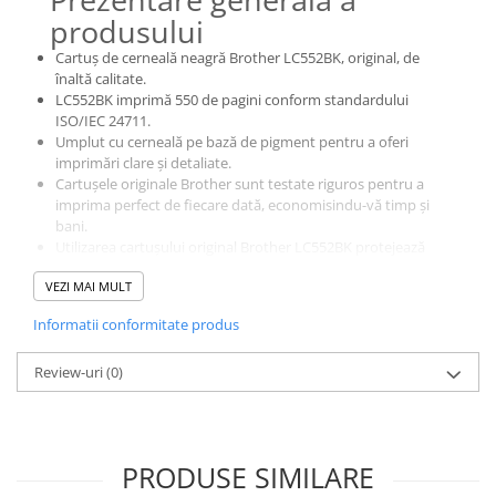
produsului
Alonje
Clipboard-uri
Cartuș de cerneală neagră Brother LC552BK, original, de
înaltă calitate.
Accesorii pentru Arhivare
LC552BK imprimă 550 de pagini conform standardului
Caiete Mecanice
ISO/IEC 24711.
Articole Ambalare
Umplut cu cerneală pe bază de pigment pentru a oferi
imprimări clare și detaliate.
Elastice bani
Cartușele originale Brother sunt testate riguros pentru a
Ecusoane
imprima perfect de fiecare dată, economisindu-vă timp și
Intercalatoare
bani.
Utilizarea cartușului original Brother LC552BK protejează
Magneți
garanția imprimantei.
Sfoară
VEZI MAI MULT
Imprimați mai multe pagini cu opțiunea de randament
ridicat LC552XLBK.
Mape
Informatii conformitate produs
Rechizite Școlare
Review-uri
(0)
Ghiozdane / Genți
Penare
Instrumente de Scris și Desen
Accesorii pentru Pictură
PRODUSE SIMILARE
Caiete