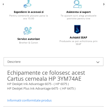
Alonje
Clipboard-uri
Expediere in aceeasi zi
Asistenta si suport
Pentru comenzile plasate pana la
Te ajutam sa-ti alegi produsele
Accesorii pentru Arhivare
ora 15:00
potrivite pentru tine
Caiete Mecanice
Articole Ambalare
Elastice bani
Achizitii SEAP
Service autorizat
Produsele se pot achizitiona prin
Ecusoane
Brother & Canon
SEAP
Intercalatoare
Magneți
Sfoară
Descriere
Mape
Echipamente ce folosesc acest
Rechizite Școlare
Cartus cerneala HP 3YM74AE
Ghiozdane / Genți
HP Deskjet Ink Advantage 6075 - ( HP 6075 )
Penare
HP Deskjet Plus Ink Advantage 6475 - ( HP 6475 )
Instrumente de Scris și Desen
Accesorii pentru Pictură
Informatii conformitate produs
Caiete