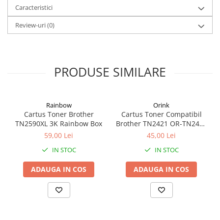
Caracteristici
Coperți Caiete / Cărți
Cretă/Burete/Table Școlare
Review-uri
(0)
Plastilină
Socotitori / Bețigașe
Articole Creative și Craft
PRODUSE SIMILARE
Carioci
Creioane Colorate
Instrumente Geometrie
Rainbow
Orink
Lipici
Cartus Toner Brother
Cartus Toner Compatibil
TN2590XL 3K Rainbow Box
Brother TN2421 OR-TN2421
Tehnica de birou
Orink Black
59,00 Lei
45,00 Lei
Laminatoare
IN STOC
IN STOC
Folii Laminare
Distrugătoare Documente
ADAUGA IN COS
ADAUGA IN COS
Ghilotine / Trimmere
Aparate de Îndosariat și Accesorii
Calculatoare de Birou