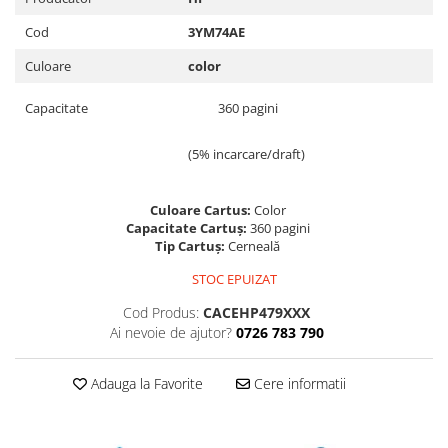
Instrumente de scris
Cod
3YM74AE
Pixuri
Culoare
color
Stilouri
Rollere
Capacitate
360 pagini
Creioane Grafice
Markere / Textmarkere
(5% incarcare/draft)
Rezerve Pixuri / Cerneală
Radiere
Culoare Cartus:
Color
Capacitate Cartuș:
360 pagini
Corectoare
Tip Cartuș:
Cerneală
Creioane Mecanice / Mine
STOC EPUIZAT
Linere
Penițe
Cod Produs:
CACEHP479XXX
Ai nevoie de ajutor?
0726 783 790
Organizare și Arhivare
Bibliorafturi
Adauga la Favorite
Cere informatii
Dosare
Folii Protecție
Cutii Arhivare