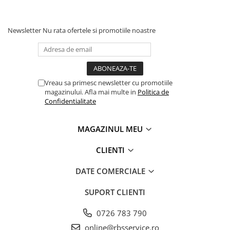
Tipizate
Instrumente de scris
Newsletter
Nu rata ofertele si promotiile noastre
Pixuri
Stilouri
Rollere
Creioane Grafice
Vreau sa primesc newsletter cu promotiile
Markere / Textmarkere
magazinului. Afla mai multe in
Politica de
Confidentialitate
Rezerve Pixuri / Cerneală
Radiere
Corectoare
MAGAZINUL MEU
Creioane Mecanice / Mine
CLIENTI
Linere
Penițe
DATE COMERCIALE
Organizare și Arhivare
SUPORT CLIENTI
Bibliorafturi
Dosare
0726 783 790
Folii Protecție
online@rbsservice.ro