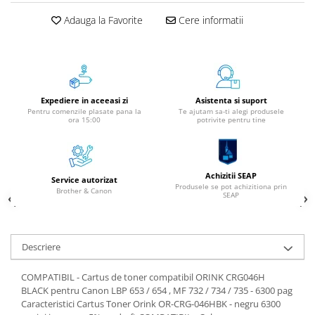
Aparate de etichetat si imprimante
Adauga la Favorite
Cere informatii
etichete
Cititoare coduri de bare
Papetărie / Birotică
Accesorii pentru birou
Expediere in aceeasi zi
Asistenta si suport
Elastice / Buretiere / Lupe
Pentru comenzile plasate pana la
Te ajutam sa-ti alegi produsele
ora 15:00
potrivite pentru tine
Tuș Ștampile / Tușiere / Indigo
Adezivi
Benzi Adezive / Dispensere
Achizitii SEAP
Rigle
Service autorizat
Produsele se pot achizitiona prin
Brother & Canon
Suport Accesorii Birou
SEAP
Coșuri de Birou
Suporturi Documente
Descriere
Ace / Pioneze
Agrafe / Clipsuri
COMPATIBIL - Cartus de toner compatibil ORINK CRG046H
Capsatoare / Decapsatoare
BLACK pentru Canon LBP 653 / 654 , MF 732 / 734 / 735 - 6300 pag
Caracteristici Cartus Toner Orink OR-CRG-046HBK - negru 6300
Capse