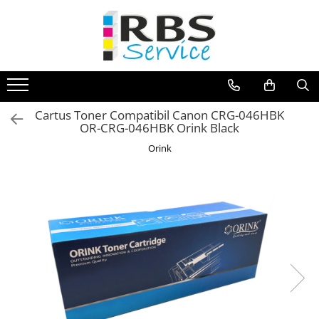
Magazin Online
Echipamente de printare
Imprimante
Cartus Toner Compatibil Canon CRG-046HBK
Format mare - plotter
OR-CRG-046HBK Orink Black
Imprimante Laser
Orink
Imprimante LED
Imprimante termice portabile
Multifunctionale
Multifunctionale cu cerneala
Multifunctionale Laser
Multifunctionale LED
Scanere
Scanere de birou
Scanere portabile