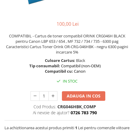
Scanere format mare
Consumabile
Consumabile echipamente
100,00 Lei
Cartușe
COMPATIBIL - Cartus de toner compatibil ORINK CRG046H BLACK
Flacoane Cerneală
pentru Canon LBP 653 / 654 , MF 732 / 734 / 735 - 6300 pag
Cilindrii / Drum Unit
Caracteristici Cartus Toner Orink OR-CRG-046HBK - negru 6300 pagini
Unitate Transfer / Belt Unit
incarcare 5%
Containere reziduale
Culoare Cartus:
Black
Tip consumabil:
Compatibil (non-OEM)
Consumabile echipamente de
Compatibil cu:
Canon
etichetat
IN STOC
Benzi Brother P-Touch
Role Brother DK
ADAUGA IN COS
Role Termice și Riboane
Role Brother CZ
Cod Produs:
CRG046HBK_COMP
Ai nevoie de ajutor?
0726 783 790
Alte Consumabile
Echipamente de etichetare &
La achizitionarea acestui produs primiti
1
Lei pentru comenzile viitoare
coduri de bare