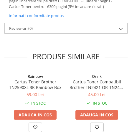
pagini incarcare 5% pe draft COMPATIBIL - Culoare : negru -
Cuttere
Cartus Toner pentru : 6300 pagini (5% incarcare / draft)
Foarfece
Informatii conformitate produs
Perforatoare
Hârtie / Produse din hârtie
Review-uri
(0)
Agende
Bloc Notes
Carton Color
PRODUSE SIMILARE
Cuburi din Hârtie / Notițe Adezive
Etichete Autocolante
Hârtie
Rainbow
Orink
Hârtie Color
Cartus Toner Brother
Cartus Toner Compatibil
TN2590XL 3K Rainbow Box
Brother TN2421 OR-TN2421
Hârtie Foto
Orink Black
59,00 Lei
45,00 Lei
Notes Adeziv
IN STOC
IN STOC
Plicuri
Registre / Repertoare
ADAUGA IN COS
ADAUGA IN COS
Role Casă de Marcat
Role Hârtie Plotter