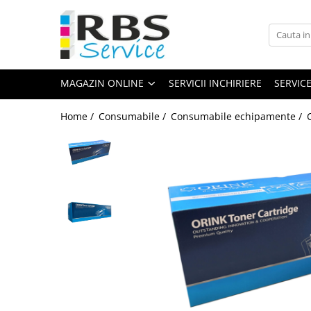
Magazin Online
Echipamente de printare
MAGAZIN ONLINE
SERVICII INCHIRIERE
SERVIC
Imprimante
Format mare - plotter
Home /
Consumabile /
Consumabile echipamente /
Imprimante Laser
Imprimante LED
Imprimante termice portabile
Multifunctionale
Multifunctionale cu cerneala
Multifunctionale Laser
Multifunctionale LED
Scanere
Scanere de birou
Scanere portabile