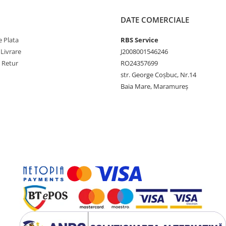
DATE COMERCIALE
 Plata
RBS Service
 Livrare
J2008001546246
e Retur
RO24357699
str. George Coșbuc, Nr.14
Baia Mare, Maramureș