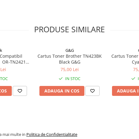
PRODUSE SIMILARE
k
G&G
 Compatibil
Cartus Toner Brother TN423BK
Cartus Toner
1 OR-TN2421
Black G&G
Cy
Black
Lei
75,00 Lei
75
STOC
IN STOC
COS
ADAUGA IN COS
ADAUGA I
la mai multe in
Politica de Confidentialitate