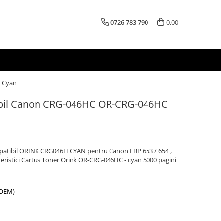
0726 783 790
0,00
k Cyan
ibil Canon CRG-046HC OR-CRG-046HC
patibil ORINK CRG046H CYAN pentru Canon LBP 653 / 654 ,
teristici Cartus Toner Orink OR-CRG-046HC - cyan 5000 pagini
-OEM)