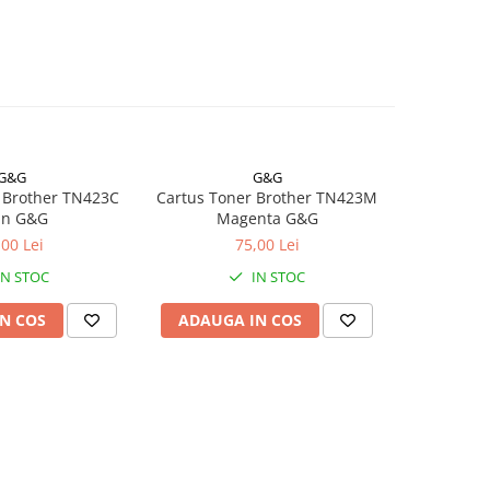
G&G
G&G
 Brother TN423C
Cartus Toner Brother TN423M
Cartus To
an G&G
Magenta G&G
Y
,00 Lei
75,00 Lei
IN STOC
IN STOC
N COS
ADAUGA IN COS
ADAUG