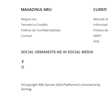
Cuttere
Foarfece
MAGAZINUL MEU
CLIENTI
Perforatoare
Despre noi
Metode de
Hârtie / Produse din hârtie
Termeni si Conditii
Informatii
Agende
Politica de Confidentialitate
Politica d
Bloc Notes
Contact
ANPC
FAQ
Carton Color
Cuburi din Hârtie / Notițe Adezive
SOCIAL
URMARESTE-NE IN SOCIAL MEDIA
Etichete Autocolante
Hârtie
Hârtie Color
Hârtie Foto
Notes Adeziv
©Copyright RBS Service 2026
Platforma E-commerce by
Plicuri
Gomag
Registre / Repertoare
Role Casă de Marcat
Role Hârtie Plotter