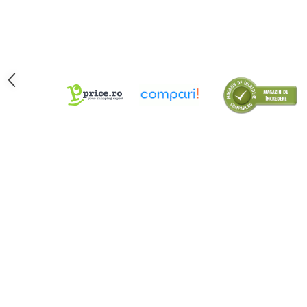
Tipizate
Instrumente de scris
Pixuri
Stilouri
Rollere
Creioane Grafice
Markere / Textmarkere
Rezerve Pixuri / Cerneală
Radiere
Corectoare
Creioane Mecanice / Mine
Linere
Penițe
Organizare și Arhivare
Bibliorafturi
Dosare
Folii Protecție