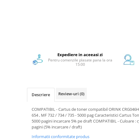
Scanere format mare
Consumabile
Consumabile echipamente
Cartușe
Flacoane Cerneală
Cilindrii / Drum Unit
Unitate Transfer / Belt Unit
Expediere in aceeasi zi
Pentru comenzile plasate pana la ora
Containere reziduale
15:00
Consumabile echipamente de
etichetat
Benzi Brother P-Touch
Role Brother DK
Review-uri
(0)
Descriere
Role Termice și Riboane
COMPATIBIL - Cartus de toner compatibil ORINK CRG046H
Role Brother CZ
654 , MF 732 / 734 / 735 - 5000 pag Caracteristici Cartus 
Alte Consumabile
5000 pagini incarcare 5% pe draft COMPATIBIL - Culoare : c
pagini (5% incarcare / draft)
Echipamente de etichetare &
coduri de bare
Informatii conformitate produs