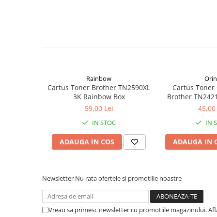
Aparate de etichetat si imprimante
etichete
Cititoare coduri de bare
Papetărie / Birotică
Accesorii pentru birou
Elastice / Buretiere / Lupe
Rainbow
Orin
Tuș Ștampile / Tușiere / Indigo
Cartus Toner Brother TN2590XL
Cartus Toner
3K Rainbow Box
Brother TN242
Adezivi
Orink 
59,00 Lei
45,00 
Benzi Adezive / Dispensere
Rigle
IN STOC
IN 
Suport Accesorii Birou
ADAUGA IN COS
ADAUGA IN 
Coșuri de Birou
Suporturi Documente
Ace / Pioneze
Newsletter
Nu rata ofertele si promotiile noastre
Agrafe / Clipsuri
Capsatoare / Decapsatoare
Vreau sa primesc newsletter cu promotiile magazinului. Af
Capse