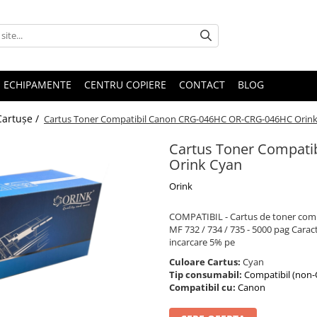
E ECHIPAMENTE
CENTRU COPIERE
CONTACT
BLOG
Cartușe /
Cartus Toner Compatibil Canon CRG-046HC OR-CRG-046HC Orin
Cartus Toner Compat
Orink Cyan
Orink
COMPATIBIL - Cartus de toner com
MF 732 / 734 / 735 - 5000 pag Carac
incarcare 5% pe
Culoare Cartus:
Cyan
Tip consumabil:
Compatibil (non
Compatibil cu:
Canon