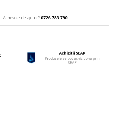
Ai nevoie de ajutor?
0726 783 790
Achizitii SEAP
t
Produsele se pot achizitiona prin
SEAP