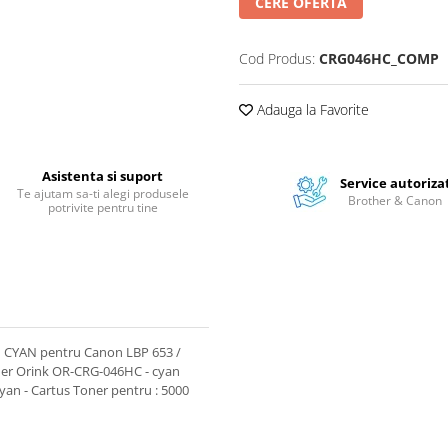
CERE OFERTA
Cod Produs:
CRG046HC_COMP
Adauga la Favorite
Asistenta si suport
Service autoriza
Te ajutam sa-ti alegi produsele
Brother & Canon
potrivite pentru tine
 CYAN pentru Canon LBP 653 /
Toner Orink OR-CRG-046HC - cyan
yan - Cartus Toner pentru : 5000