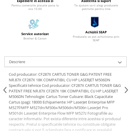
Expediere in aceeasi zi
Asistenta si suport
Instrumente de scris
Pentru comenzile plasate pana la
Te ajutam sa-ti alegi produsele
ora 15:00
potrivite pentru tine
Pixuri
Stilouri
Rollere
Achizitii SEAP
Service autorizat
Creioane Grafice
Produsele se pot achizitiona prin
Brother & Canon
SEAP
Markere / Textmarkere
Rezerve Pixuri / Cerneală
Radiere
Descriere
Corectoare
Cod producator: CF287X CARTUS TONER G&G PATENT FREE
Creioane Mecanice / Mine
NR.87X CF287X 18K COMPATIBIL CU HP LASERJET M506DN
Linere
Specificatii tehnice Cod producator: CF287X CARTUS TONER G&G
Penițe
PATENT FREE NR.87X CF287X 18K COMPATIBIL CU HP LASERJET
M506DN Tehnologie: Cartus Toner Culoare: Black Capacitate
Organizare și Arhivare
Cartus (pag): 18000 Echipamente: HP LaserJet Enterprise MFP
Bibliorafturi
M527f/MFP M527dn/M506x/M506dn/M506n LaserJet Pro
M501dn LaserJet Enterprise Flow MFP M527z Fotografiile au
Dosare
caracter informativ. Pot exista diferente intre acestea si produsul
Folii Protecție
respectiv. Pretul si specificatiile tehnice nu constituie obligatie
Cutii Arhivare
contractuala si pot fi schimbate fara o notificare in prealabil.