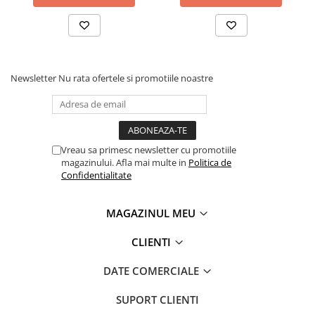
Coperți Caiete / Cărți
Cretă/Burete/Table Școlare
Plastilină
Socotitori / Bețigașe
Newsletter
Nu rata ofertele si promotiile noastre
Articole Creative și Craft
Carioci
Creioane Colorate
Instrumente Geometrie
Vreau sa primesc newsletter cu promotiile
Lipici
magazinului. Afla mai multe in
Politica de
Confidentialitate
Tehnica de birou
Laminatoare
MAGAZINUL MEU
Folii Laminare
Distrugătoare Documente
CLIENTI
Ghilotine / Trimmere
DATE COMERCIALE
Aparate de Îndosariat și Accesorii
Calculatoare de Birou
SUPORT CLIENTI