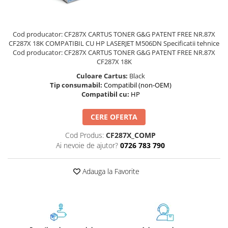
Foarfece
Perforatoare
Cod producator: CF287X CARTUS TONER G&G PATENT FREE NR.87X
Hârtie / Produse din hârtie
CF287X 18K COMPATIBIL CU HP LASERJET M506DN Specificatii tehnice
Agende
Cod producator: CF287X CARTUS TONER G&G PATENT FREE NR.87X
CF287X 18K
Bloc Notes
Culoare Cartus:
Black
Carton Color
Tip consumabil:
Compatibil (non-OEM)
Cuburi din Hârtie / Notițe Adezive
Compatibil cu:
HP
Etichete Autocolante
CERE OFERTA
Hârtie
Hârtie Color
Cod Produs:
CF287X_COMP
Hârtie Foto
Ai nevoie de ajutor?
0726 783 790
Notes Adeziv
Plicuri
Adauga la Favorite
Registre / Repertoare
Role Casă de Marcat
Role Hârtie Plotter
Tipizate