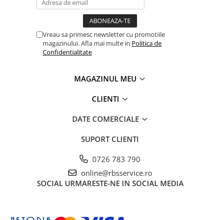
Coperți Caiete / Cărți
Cretă/Burete/Table Școlare
Vreau sa primesc newsletter cu promotiile
Plastilină
magazinului. Afla mai multe in
Politica de
Socotitori / Bețigașe
Confidentialitate
Articole Creative și Craft
Carioci
MAGAZINUL MEU
Creioane Colorate
CLIENTI
Instrumente Geometrie
Lipici
DATE COMERCIALE
Tehnica de birou
SUPORT CLIENTI
Laminatoare
Folii Laminare
0726 783 790
Distrugătoare Documente
online@rbsservice.ro
Ghilotine / Trimmere
SOCIAL
URMARESTE-NE IN SOCIAL MEDIA
Aparate de Îndosariat și Accesorii
Calculatoare de Birou