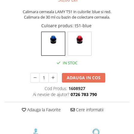
Foarfece
Calimara cerneala LAMY T51 in culorile: blue si red.
Perforatoare
Calimara de 30 ml cu bazin de colectare cerneala.
Hârtie / Produse din hârtie
Culoare produs
: t51-blue
Agende
Bloc Notes
Carton Color
Cuburi din Hârtie / Notițe Adezive
Etichete Autocolante
IN STOC
Hârtie
Hârtie Color
ADAUGA IN COS
Hârtie Foto
Cod Produs:
1608927
Notes Adeziv
Ai nevoie de ajutor?
0726 783 790
Plicuri
Registre / Repertoare
Adauga la Favorite
Cere informatii
Role Casă de Marcat
Role Hârtie Plotter
Tipizate