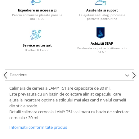
Instrumente de scris
Expediere in aceeasi zi
Asistenta si suport
Pixuri
Pentru comenzile plasate pana la
Te ajutam sa-ti alegi produsele
ora 15:00
potrivite pentru tine
Stilouri
Rollere
Creioane Grafice
Achizitii SEAP
Service autorizat
Markere / Textmarkere
Produsele se pot achizitiona prin
Brother & Canon
SEAP
Rezerve Pixuri / Cerneală
Radiere
Corectoare
Descriere
Creioane Mecanice / Mine
Linere
Calimara de cerneala LAMY T51 are capacitate de 30 ml.
Este prevazuta cu un bazin de colectare aliniat capacului care
Penițe
ajuta la incarcare optima a stiloului mai ales cand nivelul cernelii
Organizare și Arhivare
din sticla scade.
Detalii calimara cerneala LAMY T51: calimara cu bazin de colectare
Bibliorafturi
cerneala / 30 ml
Dosare
Informatii conformitate produs
Folii Protecție
Cutii Arhivare