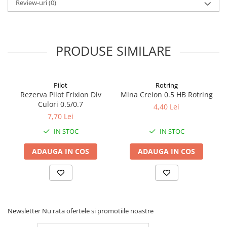
Review-uri
(0)
Alonje
Clipboard-uri
Accesorii pentru Arhivare
PRODUSE SIMILARE
Caiete Mecanice
Articole Ambalare
Elastice bani
Pilot
Rotring
Ecusoane
Rezerva Pilot Frixion Div
Mina Creion 0.5 HB Rotring
Intercalatoare
Culori 0.5/0.7
4,40 Lei
7,70 Lei
Magneți
Sfoară
IN STOC
IN STOC
Mape
ADAUGA IN COS
ADAUGA IN COS
Rechizite Școlare
Ghiozdane / Genți
Penare
Instrumente de Scris și Desen
Newsletter
Nu rata ofertele si promotiile noastre
Accesorii pentru Pictură
Caiete