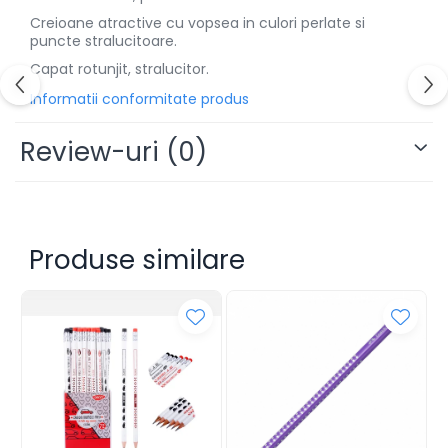
Cuttere
Creioane atractive cu vopsea in culori perlate si
Foarfece
puncte stralucitoare.
Perforatoare
Capat rotunjit, stralucitor.
Hârtie / Produse din hârtie
Informatii conformitate produs
Agende
Review-uri
(0)
Bloc Notes
Carton Color
Cuburi din Hârtie / Notițe Adezive
Etichete Autocolante
Hârtie
Produse similare
Hârtie Color
Hârtie Foto
Notes Adeziv
Plicuri
Registre / Repertoare
Role Casă de Marcat
Role Hârtie Plotter