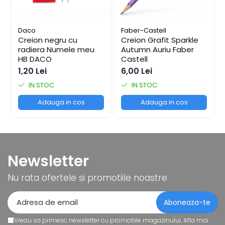
Tipizate
Instrumente de scris
Daco
Faber-Castell
Pixuri
Creion negru cu
Creion Grafit Sparkle
Stilouri
radiera Numele meu
Autumn Auriu Faber
HB DACO
Castell
Rollere
1,20 Lei
6,00 Lei
Creioane Grafice
IN STOC
IN STOC
Markere / Textmarkere
Rezerve Pixuri / Cerneală
Adauga in cos
Adauga in cos
Radiere
Corectoare
Creioane Mecanice / Mine
Linere
Newsletter
Penițe
Nu rata ofertele si promotiile noastre
Organizare și Arhivare
Bibliorafturi
Dosare
Folii Protecție
Vreau sa primesc newsletter cu promotiile magazinului. Afla mai