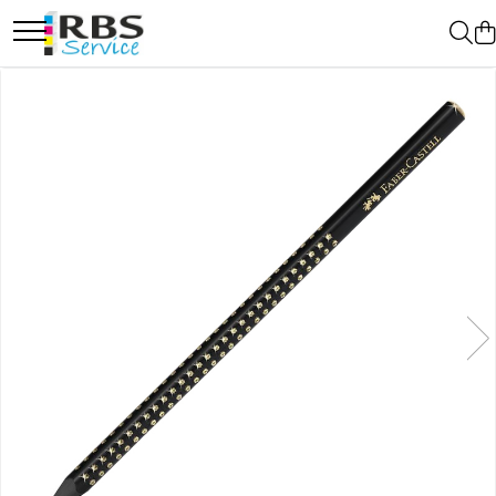
Magazin Online
Echipamente de printare
Imprimante
Format mare - plotter
Imprimante Laser
Imprimante LED
Imprimante termice portabile
Multifunctionale
Multifunctionale cu cerneala
Multifunctionale Laser
Multifunctionale LED
Scanere
Scanere de birou
Scanere portabile