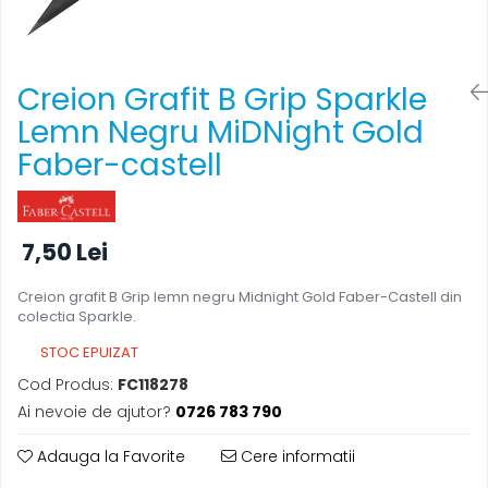
Scanere format mare
Consumabile
Consumabile echipamente
Creion Grafit B Grip Sparkle
Cartușe
Lemn Negru MiDNight Gold
Flacoane Cerneală
Faber-castell
Cilindrii / Drum Unit
Unitate Transfer / Belt Unit
Containere reziduale
Consumabile echipamente de
7,50 Lei
etichetat
Creion grafit B Grip lemn negru Midnight Gold Faber-Castell din
Benzi Brother P-Touch
colectia Sparkle.
Role Brother DK
STOC EPUIZAT
Role Termice și Riboane
Cod Produs:
FC118278
Role Brother CZ
Ai nevoie de ajutor?
0726 783 790
Alte Consumabile
Echipamente de etichetare &
Adauga la Favorite
Cere informatii
coduri de bare