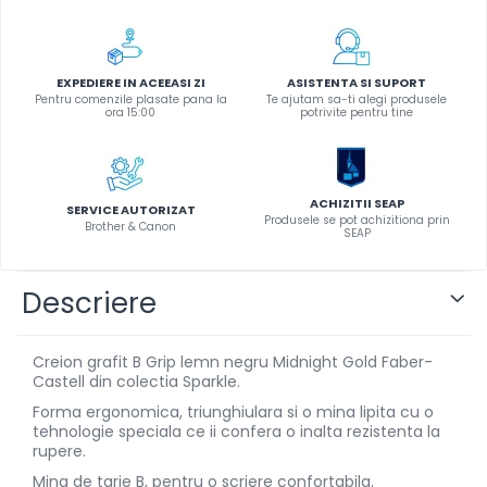
Aparate de etichetat si
imprimante etichete
Cititoare coduri de bare
EXPEDIERE IN ACEEASI ZI
ASISTENTA SI SUPORT
Papetărie / Birotică
Pentru comenzile plasate pana la
Te ajutam sa-ti alegi produsele
ora 15:00
potrivite pentru tine
Accesorii pentru birou
Elastice / Buretiere / Lupe
Tuș Ștampile / Tușiere / Indigo
ACHIZITII SEAP
SERVICE AUTORIZAT
Adezivi
Produsele se pot achizitiona prin
Brother & Canon
SEAP
Benzi Adezive / Dispensere
Rigle
Descriere
Suport Accesorii Birou
Coșuri de Birou
Suporturi Documente
Creion grafit B Grip lemn negru Midnight Gold Faber-
Castell din colectia Sparkle.
Ace / Pioneze
Forma ergonomica, triunghiulara si o mina lipita cu o
Agrafe / Clipsuri
tehnologie speciala ce ii confera o inalta rezistenta la
Capsatoare / Decapsatoare
rupere.
Capse
Mina de tarie B, pentru o scriere confortabila.