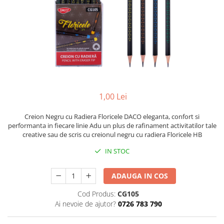
Scanere format mare
Consumabile
Consumabile echipamente
Cartușe
Flacoane Cerneală
Cilindrii / Drum Unit
Unitate Transfer / Belt Unit
1,00 Lei
Containere reziduale
Consumabile echipamente de
Creion Negru cu Radiera Floricele DACO eleganta, confort si
etichetat
performanta in fiecare linie Adu un plus de rafinament activitatilor tale
creative sau de scris cu creionul negru cu radiera Floricele HB
Benzi Brother P-Touch
Role Brother DK
IN STOC
Role Termice și Riboane
ADAUGA IN COS
Role Brother CZ
Alte Consumabile
Cod Produs:
CG105
Ai nevoie de ajutor?
0726 783 790
Echipamente de etichetare &
coduri de bare