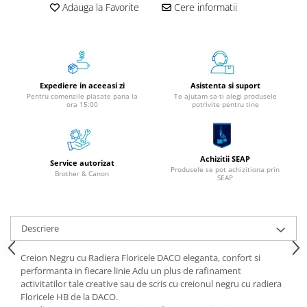
Aparate de etichetat si imprimante
Adauga la Favorite
Cere informatii
etichete
Cititoare coduri de bare
Papetărie / Birotică
Accesorii pentru birou
Expediere in aceeasi zi
Asistenta si suport
Pentru comenzile plasate pana la
Te ajutam sa-ti alegi produsele
Elastice / Buretiere / Lupe
ora 15:00
potrivite pentru tine
Tuș Ștampile / Tușiere / Indigo
Adezivi
Benzi Adezive / Dispensere
Achizitii SEAP
Service autorizat
Produsele se pot achizitiona prin
Rigle
Brother & Canon
SEAP
Suport Accesorii Birou
Coșuri de Birou
Suporturi Documente
Descriere
Ace / Pioneze
Creion Negru cu Radiera Floricele DACO eleganta, confort si
Agrafe / Clipsuri
performanta in fiecare linie Adu un plus de rafinament
Capsatoare / Decapsatoare
activitatilor tale creative sau de scris cu creionul negru cu radiera
Floricele HB de la DACO.
Capse