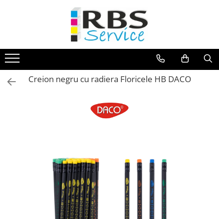
Magazin Online
Echipamente de printare
Imprimante
Creion negru cu radiera Floricele HB DACO
Format mare - plotter
Imprimante Laser
Imprimante LED
Imprimante termice portabile
Multifunctionale
Multifunctionale cu cerneala
Multifunctionale Laser
Multifunctionale LED
Scanere
Scanere de birou
Scanere portabile