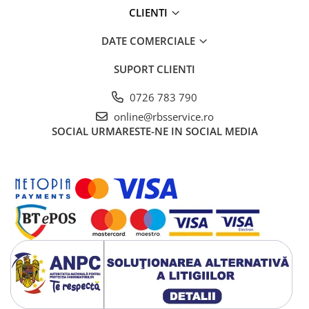
Cutii Arhivare
CLIENTI
Alonje
DATE COMERCIALE
Clipboard-uri
Accesorii pentru Arhivare
SUPORT CLIENTI
Caiete Mecanice
0726 783 790
Articole Ambalare
online@rbsservice.ro
Elastice bani
SOCIAL
URMARESTE-NE IN SOCIAL MEDIA
Ecusoane
Intercalatoare
Magneți
Sfoară
Mape
Rechizite Școlare
Ghiozdane / Genți
Penare
Instrumente de Scris și Desen
Accesorii pentru Pictură