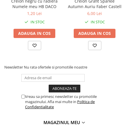
Creion negru cu radiera
Creion Grafit Sparkle
Tipizate
instrument de scris elegant, durabil si confortabil.
Numele meu HB DACO
Autumn Auriu Faber Castell
Perfect pentru scoala, birou sau proiecte artistice, acest set ofera
Instrumente de scris
1,20 Lei
6,00 Lei
un echilibru excelent intre functionalitate si estetica.
Pixuri
Daca ai nevoie si de un titlu SEO optimizat sau o descriere scurta
IN STOC
IN STOC
pentru listare, pot crea imediat.
Stilouri
*Pretul afisat este per bucata.
ADAUGA IN COS
ADAUGA IN COS
Rollere
Creioane Grafice
Markere / Textmarkere
Rezerve Pixuri / Cerneală
Radiere
Newsletter
Nu rata ofertele si promotiile noastre
Corectoare
Creioane Mecanice / Mine
Linere
Penițe
Vreau sa primesc newsletter cu promotiile
magazinului. Afla mai multe in
Politica de
Organizare și Arhivare
Confidentialitate
Bibliorafturi
Dosare
MAGAZINUL MEU
Folii Protecție