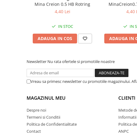
Cuttere
Mina Creion 0.5 HB Rotring
MinaCreion0.
4,40 Lei
4,40 
Foarfece
Perforatoare
IN STOC
IN 
Hârtie / Produse din hârtie
Agende
ADAUGA IN COS
ADAUGA IN 
Bloc Notes
Carton Color
Cuburi din Hârtie / Notițe Adezive
Newsletter
Nu rata ofertele si promotiile noastre
Etichete Autocolante
Hârtie
Vreau sa primesc newsletter cu promotiile magazinului. Af
Hârtie Color
Hârtie Foto
MAGAZINUL MEU
CLIENTI
Notes Adeziv
Plicuri
Despre noi
Metode de
Registre / Repertoare
Termeni si Conditii
Informatii
Politica de Confidentialitate
Politica d
Role Casă de Marcat
Contact
ANPC
Role Hârtie Plotter