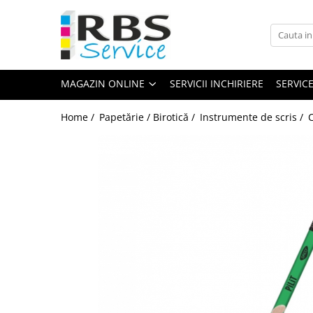
Magazin Online
Echipamente de printare
MAGAZIN ONLINE
SERVICII INCHIRIERE
SERVIC
Imprimante
Format mare - plotter
Home /
Papetărie / Birotică /
Instrumente de scris /
Imprimante Laser
Imprimante LED
Imprimante termice portabile
Multifunctionale
Multifunctionale cu cerneala
Multifunctionale Laser
Multifunctionale LED
Scanere
Scanere de birou
Scanere portabile