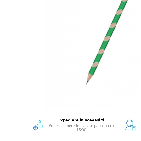
Scanere format mare
Consumabile
Consumabile echipamente
Cartușe
Flacoane Cerneală
Cilindrii / Drum Unit
Unitate Transfer / Belt Unit
Containere reziduale
Consumabile echipamente de
etichetat
Benzi Brother P-Touch
Role Brother DK
Role Termice și Riboane
Role Brother CZ
Alte Consumabile
Expediere in aceeasi zi
Pentru comenzile plasate pana la ora
Echipamente de etichetare &
15:00
coduri de bare