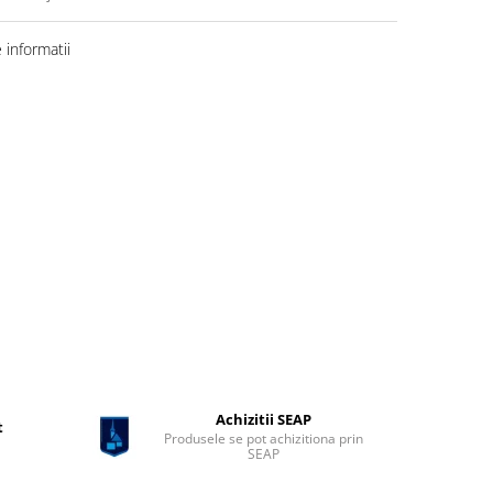
informatii
Achizitii SEAP
t
Produsele se pot achizitiona prin
SEAP