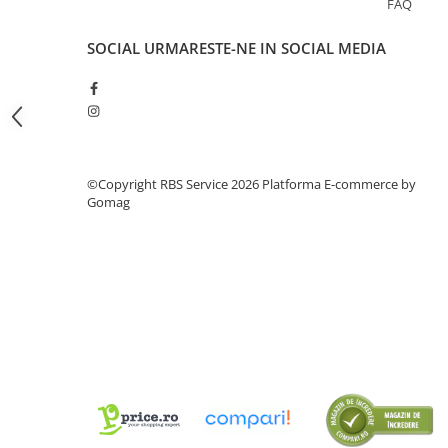
FAQ
Tipizate
Instrumente de scris
SOCIAL
URMARESTE-NE IN SOCIAL MEDIA
Pixuri
Stilouri
Rollere
Creioane Grafice
Markere / Textmarkere
©Copyright RBS Service 2026
Platforma E-commerce by
Rezerve Pixuri / Cerneală
Gomag
Radiere
Corectoare
Creioane Mecanice / Mine
Linere
Penițe
Organizare și Arhivare
Bibliorafturi
Dosare
Folii Protecție