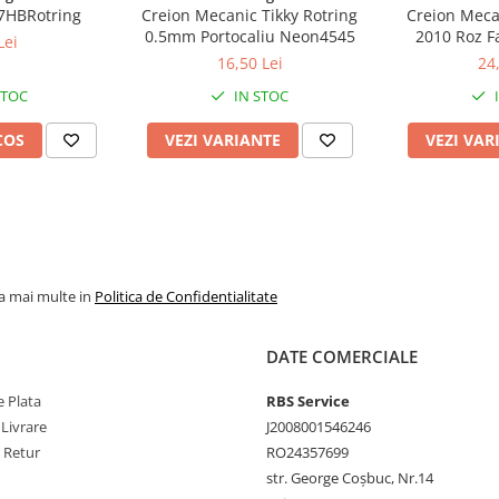
7HBRotring
Creion Mecanic Tikky Rotring
Creion Meca
0.5mm Portocaliu Neon4545
2010 Roz F
Lei
16,50 Lei
24
STOC
IN STOC
COS
VEZI VARIANTE
VEZI VAR
la mai multe in
Politica de Confidentialitate
DATE COMERCIALE
 Plata
RBS Service
 Livrare
J2008001546246
e Retur
RO24357699
str. George Coșbuc, Nr.14