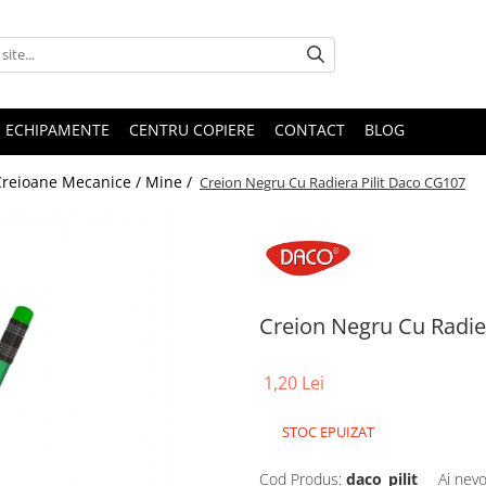
E ECHIPAMENTE
CENTRU COPIERE
CONTACT
BLOG
Creioane Mecanice / Mine /
Creion Negru Cu Radiera Pilit Daco CG107
Creion Negru Cu Radie
1,20 Lei
STOC EPUIZAT
Cod Produs:
daco_pilit
Ai nevo