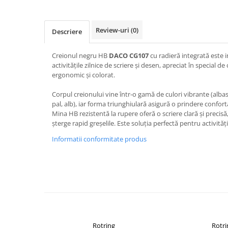
Aparate de etichetat si imprimante
etichete
Review-uri
(0)
Cititoare coduri de bare
Descriere
Papetărie / Birotică
Creionul negru HB
DACO CG107
cu radieră integrată este 
Accesorii pentru birou
activitățile zilnice de scriere și desen, apreciat în special d
ergonomic și colorat.
Elastice / Buretiere / Lupe
Tuș Ștampile / Tușiere / Indigo
Corpul creionului vine într-o gamă de culori vibrante (albast
Adezivi
pal, alb), iar forma triunghiulară asigură o prindere confort
Mina HB rezistentă la rupere oferă o scriere clară și precisă,
Benzi Adezive / Dispensere
șterge rapid greșelile. Este soluția perfectă pentru activități
Rigle
Informatii conformitate produs
Suport Accesorii Birou
Coșuri de Birou
Suporturi Documente
Ace / Pioneze
Agrafe / Clipsuri
Capsatoare / Decapsatoare
Capse
Rotring
Rotri