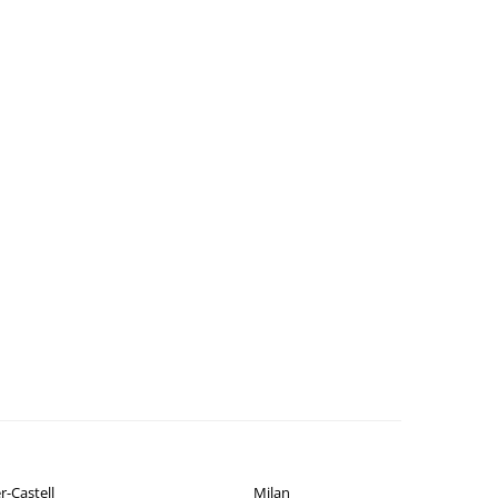
r-Castell
Milan