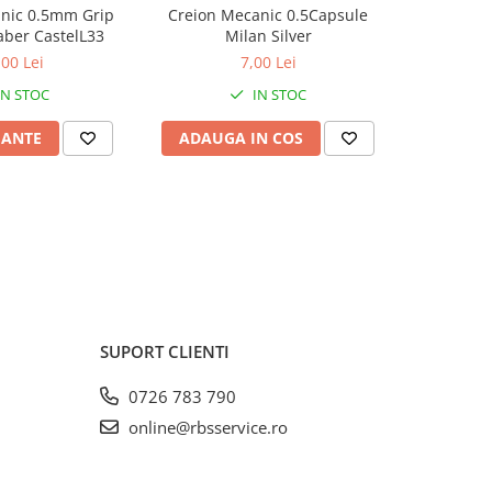
nic 0.5mm Grip
Creion Mecanic 0.5Capsule
Lamy Creio
aber CastelL33
Milan Silver
Sh
,00 Lei
7,00 Lei
IN STOC
IN STOC
IANTE
ADAUGA IN COS
VEZI 
SUPORT CLIENTI
0726 783 790
online@rbsservice.ro