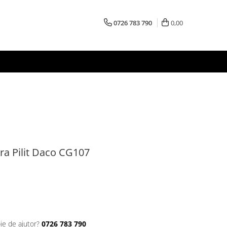
0726 783 790
0,00
ra Pilit Daco CG107
ie de ajutor?
0726 783 790