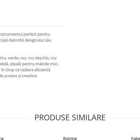
instrumentul perfect pentru
e copii datorită designului său
ru, verde, roz, roz deschis, roz
abilă, ideală pentru mâinile mici.
 în timp ce radiera eficientă
le școlare și creative.
PRODUSE SIMILARE
ng
Rotring
Fabe